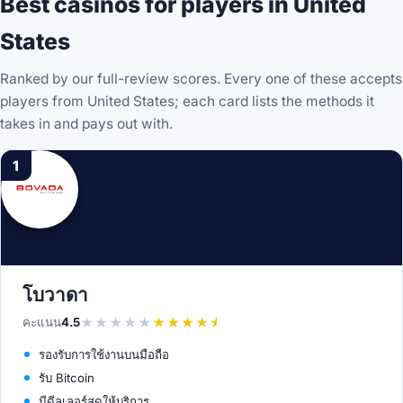
Best casinos for players in United
States
Ranked by our full-review scores. Every one of these accepts
players from United States; each card lists the methods it
takes in and pays out with.
1
โบวาดา
คะแนน
4.5
★★★★★
★★★★★
รองรับการใช้งานบนมือถือ
รับ Bitcoin
มีดีลเลอร์สดให้บริการ