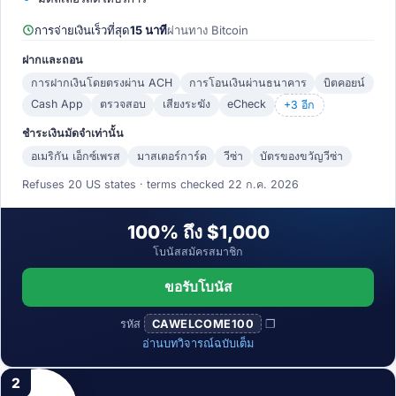
การจ่ายเงินเร็วที่สุด
15 นาที
ผ่านทาง Bitcoin
ฝากและถอน
การฝากเงินโดยตรงผ่าน ACH
การโอนเงินผ่านธนาคาร
บิตคอยน์
Cash App
ตรวจสอบ
เสียงระฆัง
eCheck
+3 อีก
ชำระเงินมัดจำเท่านั้น
อเมริกัน เอ็กซ์เพรส
มาสเตอร์การ์ด
วีซ่า
บัตรของขวัญวีซ่า
Refuses 20 US states · terms checked 22 ก.ค. 2026
100% ถึง $1,000
โบนัสสมัครสมาชิก
ขอรับโบนัส
รหัส
CAWELCOME100
❐
อ่านบทวิจารณ์ฉบับเต็ม
2