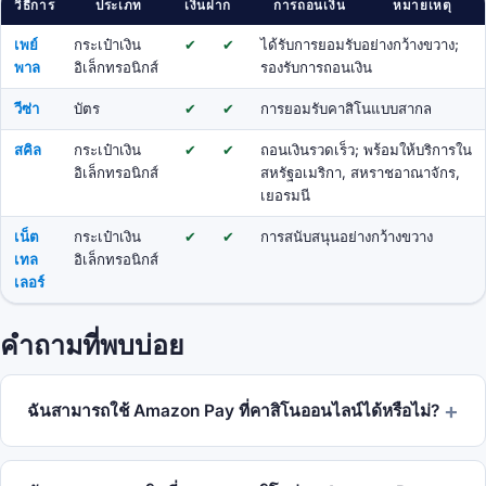
วิธีการ
ประเภท
เงินฝาก
การถอนเงิน
หมายเหตุ
เพย์
กระเป๋าเงิน
✔
✔
ได้รับการยอมรับอย่างกว้างขวาง;
พาล
อิเล็กทรอนิกส์
รองรับการถอนเงิน
วีซ่า
บัตร
✔
✔
การยอมรับคาสิโนแบบสากล
สคิล
กระเป๋าเงิน
✔
✔
ถอนเงินรวดเร็ว; พร้อมให้บริการใน
อิเล็กทรอนิกส์
สหรัฐอเมริกา, สหราชอาณาจักร,
เยอรมนี
เน็ต
กระเป๋าเงิน
✔
✔
การสนับสนุนอย่างกว้างขวาง
เทล
อิเล็กทรอนิกส์
เลอร์
คำถามที่พบบ่อย
ฉันสามารถใช้ Amazon Pay ที่คาสิโนออนไลน์ได้หรือไม่?