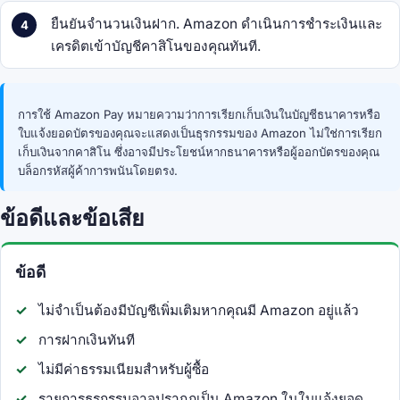
ยืนยันจำนวนเงินฝาก. Amazon ดำเนินการชำระเงินและ
เครดิตเข้าบัญชีคาสิโนของคุณทันที.
การใช้ Amazon Pay หมายความว่าการเรียกเก็บเงินในบัญชีธนาคารหรือ
ใบแจ้งยอดบัตรของคุณจะแสดงเป็นธุรกรรมของ Amazon ไม่ใช่การเรียก
เก็บเงินจากคาสิโน ซึ่งอาจมีประโยชน์หากธนาคารหรือผู้ออกบัตรของคุณ
บล็อกรหัสผู้ค้าการพนันโดยตรง.
ข้อดีและข้อเสีย
ข้อดี
ไม่จำเป็นต้องมีบัญชีเพิ่มเติมหากคุณมี Amazon อยู่แล้ว
การฝากเงินทันที
ไม่มีค่าธรรมเนียมสำหรับผู้ซื้อ
รายการธุรกรรมอาจปรากฏเป็น Amazon ในใบแจ้งยอด