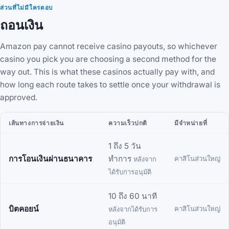
ส่วนที่ไม่มีใครตอบ
ถอนเงิน
Amazon pay cannot receive casino payouts, so whichever
casino you pick you are choosing a second method for the
way out. This is what these casinos actually pay with, and
how long each route takes to settle once your withdrawal is
approved.
เส้นทางการจ่ายเงิน
ความเร็วปกติ
มีจำหน่ายที่
1 ถึง 5 วัน
การโอนเงินผ่านธนาคาร
ทำการ
คาสิโนส่วนใหญ่
หลังจาก
ได้รับการอนุมัติ
10 ถึง 60 นาที
บิตคอยน์
คาสิโนส่วนใหญ่
หลังจากได้รับการ
อนุมัติ