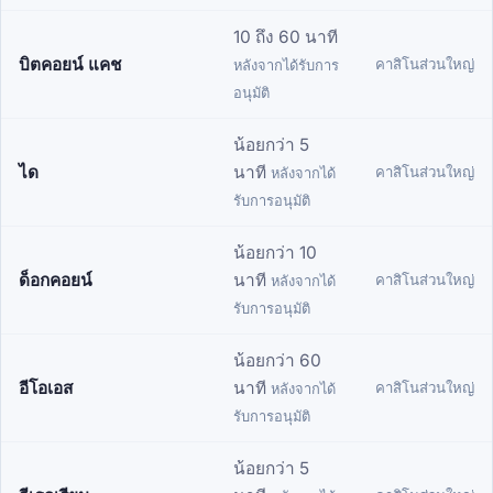
10 ถึง 60 นาที
บิตคอยน์ แคช
คาสิโนส่วนใหญ่
หลังจากได้รับการ
อนุมัติ
น้อยกว่า 5
ได
นาที
คาสิโนส่วนใหญ่
หลังจากได้
รับการอนุมัติ
น้อยกว่า 10
ด็อกคอยน์
นาที
คาสิโนส่วนใหญ่
หลังจากได้
รับการอนุมัติ
น้อยกว่า 60
อีโอเอส
นาที
คาสิโนส่วนใหญ่
หลังจากได้
รับการอนุมัติ
น้อยกว่า 5