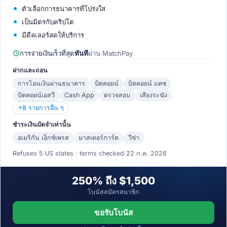
ตัวเลือกการธนาคารที่โปร่งใส
เป็นมิตรกับคริปโต
มีดีลเลอร์สดให้บริการ
การจ่ายเงินเร็วที่สุด
ทันที
ผ่าน MatchPay
ฝากและถอน
การโอนเงินผ่านธนาคาร
บิตคอยน์
บิตคอยน์ แคช
บิตคอยน์เอสวี
Cash App
ตรวจสอบ
เสียงระฆัง
+8 รายการอื่น ๆ
ชำระเงินมัดจำเท่านั้น
อเมริกัน เอ็กซ์เพรส
มาสเตอร์การ์ด
วีซ่า
Refuses 5 US states · terms checked 22 ก.ค. 2026
250% ถึง $1,500
โบนัสสมัครสมาชิก
ขอรับโบนัส