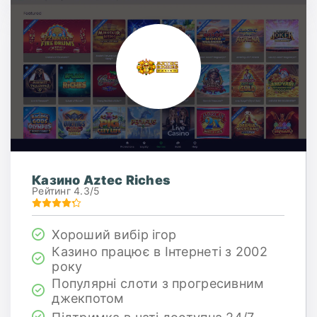
Казино Aztec Riches
Рейтинг 4.3/5
Хороший вибір ігор
Казино працює в Інтернеті з 2002
року
Популярні слоти з прогресивним
джекпотом