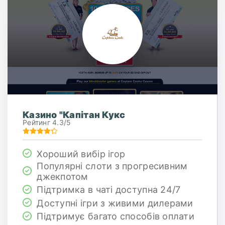
Казино "Капітан Кукс
Рейтинг 4.3/5
Хороший вибір ігор
Популярні слоти з прогресивним
джекпотом
Підтримка в чаті доступна 24/7
Доступні ігри з живими дилерами
Підтримує багато способів оплати