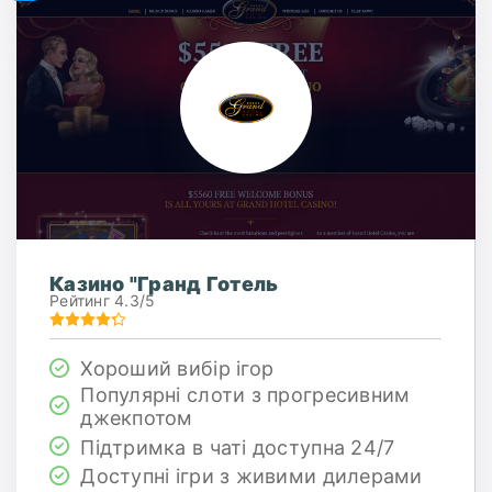
Казино "Гранд Готель
Рейтинг 4.3/5
Хороший вибір ігор
Популярні слоти з прогресивним
джекпотом
Підтримка в чаті доступна 24/7
Доступні ігри з живими дилерами