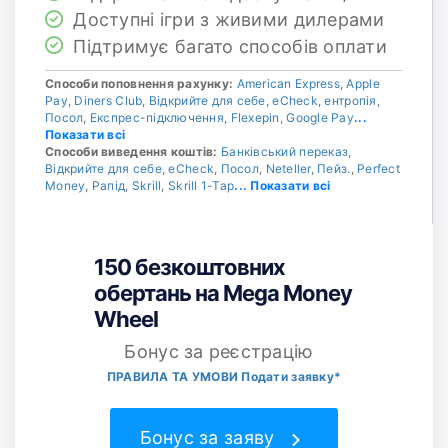
Доступні ігри з живими дилерами
Підтримує багато способів оплати
Способи поповнення рахунку:
American Express
,
Apple
Pay
,
Diners Club
,
Відкрийте для себе
,
eCheck
,
ентропія
,
Посол
,
Експрес-підключення
,
Flexepin
,
Google Pay
...
Показати всі
Способи виведення коштів:
Банківський переказ
,
Відкрийте для себе
,
eCheck
,
Посол
,
Neteller
,
Пейз.
,
Perfect
Money
,
Рапід
,
Skrill
,
Skrill 1-Tap
... Показати всі
150 безкоштовних
обертань на Mega Money
Wheel
Бонус за реєстрацію
ПРАВИЛА ТА УМОВИ Подати заявку*
Бонус за заяву