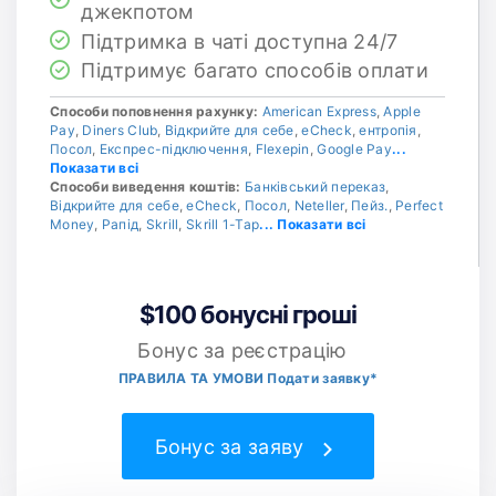
джекпотом
Підтримка в чаті доступна 24/7
Підтримує багато способів оплати
Способи поповнення рахунку:
American Express
,
Apple
Pay
,
Diners Club
,
Відкрийте для себе
,
eCheck
,
ентропія
,
Посол
,
Експрес-підключення
,
Flexepin
,
Google Pay
...
Показати всі
Способи виведення коштів:
Банківський переказ
,
Відкрийте для себе
,
eCheck
,
Посол
,
Neteller
,
Пейз.
,
Perfect
Money
,
Рапід
,
Skrill
,
Skrill 1-Tap
... Показати всі
$100 бонусні гроші
Бонус за реєстрацію
ПРАВИЛА ТА УМОВИ Подати заявку*
Бонус за заяву