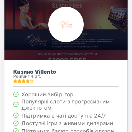
Казино Villento
Рейтинг 4.3/5
Хороший вибір ігор
Популярні слоти з прогресивним
джекпотом
Підтримка в чаті доступна 24/7
Доступні ігри з живими дилерами
Підтримує багато способів оплати