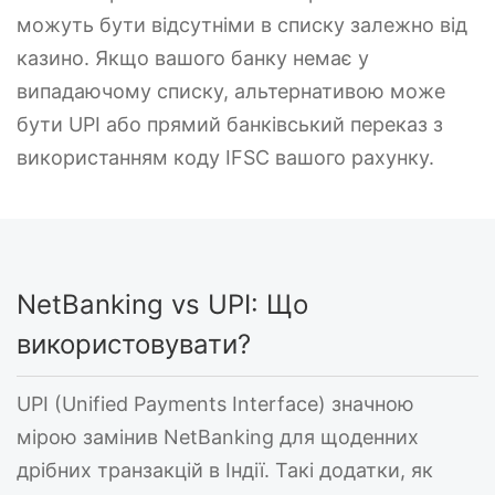
можуть бути відсутніми в списку залежно від
казино. Якщо вашого банку немає у
випадаючому списку, альтернативою може
бути UPI або прямий банківський переказ з
використанням коду IFSC вашого рахунку.
NetBanking vs UPI: Що
використовувати?
UPI (Unified Payments Interface) значною
мірою замінив NetBanking для щоденних
дрібних транзакцій в Індії. Такі додатки, як