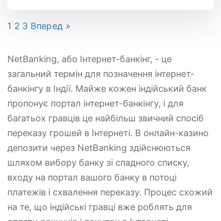
1
2
3
Вперед »
NetBanking, або Інтернет-банкінг, - це
загальний термін для позначення інтернет-
банкінгу в Індії. Майже кожен індійський банк
пропонує портал інтернет-банкінгу, і для
багатьох гравців це найбільш звичний спосіб
переказу грошей в Інтернеті. В онлайн-казино
депозити через NetBanking здійснюються
шляхом вибору банку зі спадного списку,
входу на портал вашого банку в потоці
платежів і схвалення переказу. Процес схожий
на те, що індійські гравці вже роблять для