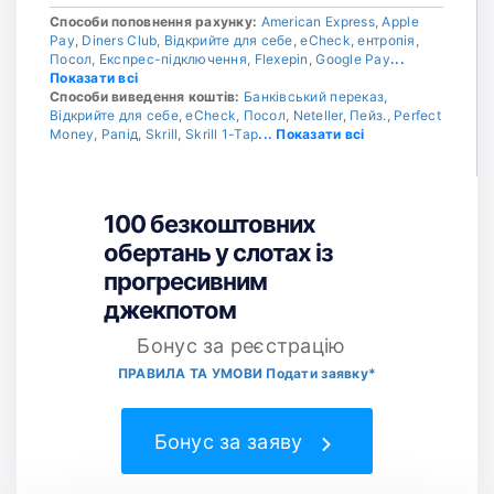
Способи поповнення рахунку:
American Express
,
Apple
Pay
,
Diners Club
,
Відкрийте для себе
,
eCheck
,
ентропія
,
Посол
,
Експрес-підключення
,
Flexepin
,
Google Pay
...
Показати всі
Способи виведення коштів:
Банківський переказ
,
Відкрийте для себе
,
eCheck
,
Посол
,
Neteller
,
Пейз.
,
Perfect
Money
,
Рапід
,
Skrill
,
Skrill 1-Tap
... Показати всі
100 безкоштовних
обертань у слотах із
прогресивним
джекпотом
Бонус за реєстрацію
ПРАВИЛА ТА УМОВИ Подати заявку*
Бонус за заяву