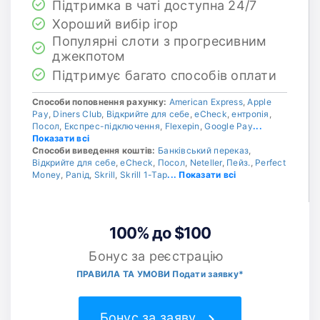
Підтримка в чаті доступна 24/7
Хороший вибір ігор
Популярні слоти з прогресивним
джекпотом
Підтримує багато способів оплати
Способи поповнення рахунку:
American Express
,
Apple
Pay
,
Diners Club
,
Відкрийте для себе
,
eCheck
,
ентропія
,
Посол
,
Експрес-підключення
,
Flexepin
,
Google Pay
...
Показати всі
Способи виведення коштів:
Банківський переказ
,
Відкрийте для себе
,
eCheck
,
Посол
,
Neteller
,
Пейз.
,
Perfect
Money
,
Рапід
,
Skrill
,
Skrill 1-Tap
... Показати всі
100% до $100
Бонус за реєстрацію
ПРАВИЛА ТА УМОВИ Подати заявку*
Бонус за заяву