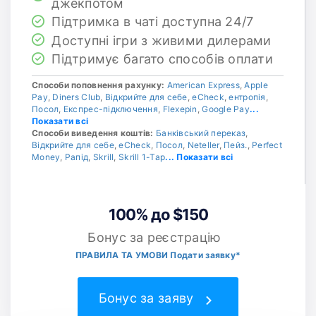
джекпотом
Підтримка в чаті доступна 24/7
Доступні ігри з живими дилерами
Підтримує багато способів оплати
Способи поповнення рахунку:
American Express
,
Apple
Pay
,
Diners Club
,
Відкрийте для себе
,
eCheck
,
ентропія
,
Посол
,
Експрес-підключення
,
Flexepin
,
Google Pay
...
Показати всі
Способи виведення коштів:
Банківський переказ
,
Відкрийте для себе
,
eCheck
,
Посол
,
Neteller
,
Пейз.
,
Perfect
Money
,
Рапід
,
Skrill
,
Skrill 1-Tap
... Показати всі
100% до $150
Бонус за реєстрацію
ПРАВИЛА ТА УМОВИ Подати заявку*
Бонус за заяву