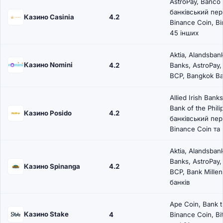
AstroPay, Banco 
банківський пер
4.2
Казино Casinia
Binance Coin, B
45 інших
Aktia, Alandsbank
Казино Nomini
4.2
Banks, AstroPay,
BCP, Bangkok Ba
Allied Irish Banks
Bank of the Phili
4.2
Казино Posido
банківський пер
Binance Coin та
Aktia, Alandsbank
Banks, AstroPay,
4.2
Казино Spinanga
BCP, Bank Mille
банків
Ape Coin, Bank t
Казино Stake
4
Binance Coin, Bi