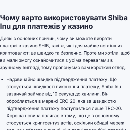
Чому варто використовувати Shiba
Inu для платежів у казино
Деякі з основних причин, чому ви можете вибрати
платежі в казино SHIB, такі ж, як і для майже всіх інших
криптовалют: це швидко та безпечно. Проте ми хотіли, щоб
ви мали змогу ознайомитися з усіма перевагами в
зручному вигляді, тому пропонуємо вам короткий огляд:
Надзвичайно швидке підтвердження платежу: Що
стосується швидкості виконання платежу, Shiba Inu
зазвичай займає від 10 секунд до хвилини. Він
обробляється в мережі ERC-20, яка за швидкістю
підтвердження платежу поступається лише TRC-20.
Хороша новина полягає в тому, що це в основному
стосується криптоентузіастів, оскільки обидві мережі