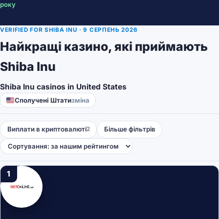
року
VERIFIED FOR SHIBA INU · 9 СЕРПЕНЬ 2026
Найкращі казино, які приймають
Shiba Inu
Shiba Inu casinos in United States
Сполучені Штати
зміна
Виплати в криптовалюті
Більше фільтрів
2
1