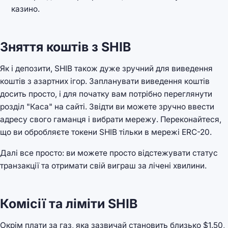
казино.
Зняття коштів з SHIB
Як і депозити, SHIB також дуже зручний для виведення
коштів з азартних ігор. Запланувати виведення коштів
досить просто, і для початку вам потрібно переглянути
розділ "Каса" на сайті. Звідти ви можете зручно ввести
адресу свого гаманця і вибрати мережу. Переконайтеся,
що ви обробляєте токени SHIB тільки в мережі ERC-20.
Далі все просто: ви можете просто відстежувати статус
транзакції та отримати свій виграш за лічені хвилини.
Комісії та ліміти SHIB
Окрім плати за газ, яка зазвичай становить близько $1.50,