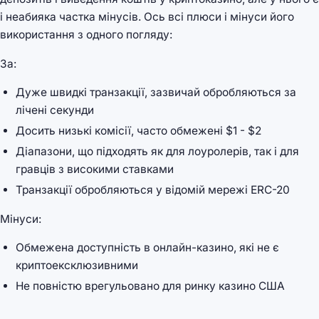
і неабияка частка мінусів. Ось всі плюси і мінуси його
використання з одного погляду:
За:
Дуже швидкі транзакції, зазвичай обробляються за
лічені секунди
Досить низькі комісії, часто обмежені $1 - $2
Діапазони, що підходять як для лоуролерів, так і для
гравців з високими ставками
Транзакції обробляються у відомій мережі ERC-20
Мінуси:
Обмежена доступність в онлайн-казино, які не є
криптоексклюзивними
Не повністю врегульовано для ринку казино США