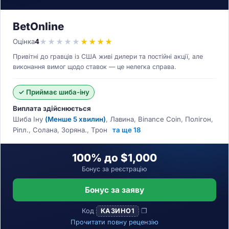
BetOnline
Оцінка
4
★★★★★
★★★★★
Привітні до гравців із США живі дилери та постійні акції, але
виконання вимог щодо ставок — це нелегка справа.
✓ Приймає шиба-іну
Виплата здійснюється
Шиба Іну
(Менше 5 хвилин)
Лавина
Binance Coin
Полігон
Ріпл.
Солана
Зоряна.
Трон
та ще 18
100% до $1,000
Бонус за реєстрацію
Бонус за заяву
Код
КАЗИНО1
❐
Прочитати повну рецензію