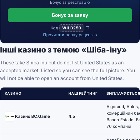
Бонус за реєстрацію
Бонус за заяву
Код
WILD250
❐
Прочитати повну рецензію
Інші казино з темою «Шіба-іну»
These take Shiba Inu but do not list United States as an
accepted market. Listed so you can see the full picture. You
will not be able to open an account from United States.
КАЗИНО
НАШ РЕЙТИНГ
ВИПЛАЧУЄТЬСЯ
Algorand, Aptos,
комерційний бан
4.5
Казино BC.Game
Banco Estado, B
76 компаній
AstroPay, банків