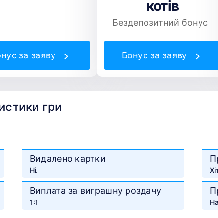
котів
Бездепозитний бонус
нус за заяву
Бонус за заяву
ристики гри
Видалено картки
П
Ні.
Хі
Виплата за виграшну роздачу
П
1:1
На