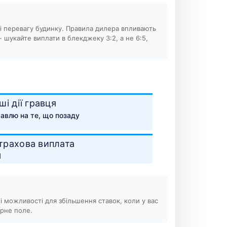
 і перевагу будинку. Правила дилера впливають
 шукайте виплати в блекджеку 3:2, а не 6:5,
ші дії гравця
авлю на те, що позаду
трахова виплата
1
ні можливості для збільшення ставок, коли у вас
орне поле.