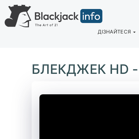
ДІЗНАЙТЕСЯ
БЛЕКДЖЕК HD 