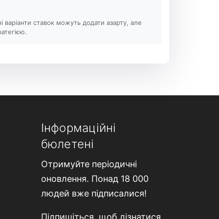
ні варіанти ставок можуть додати азарту, але
атегією.
Інформаційні
бюлетені
Отримуйте періодичні
оновлення. Понад 18 000
людей вже підписалися!
Підпишіться, щоб дізнатися