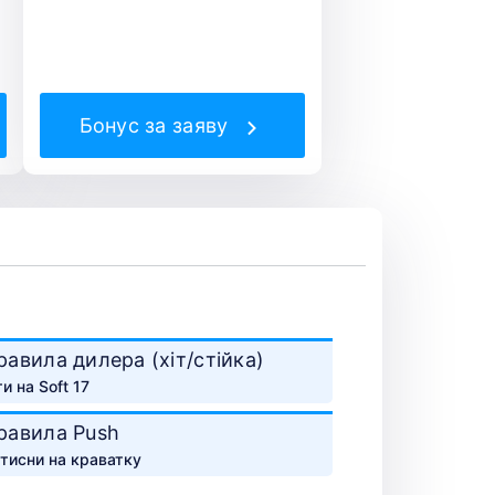
Бонус за заяву
равила дилера (хіт/стійка)
ти на Soft 17
равила Push
тисни на краватку