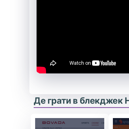
Де грати в блекджек 