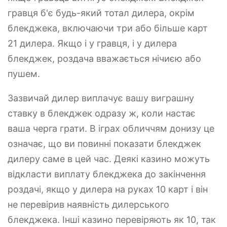
гравця б'є будь-який тотал дилера, окрім
блекджека, включаючи три або більше карт
21 дилера. Якщо і у гравця, і у дилера
блекджек, роздача вважається нічиєю або
пушем.
Зазвичай дилер виплачує вашу виграшну
ставку в блекджек одразу ж, коли настає
ваша черга грати. В іграх обличчям донизу це
означає, що ви повинні показати блекджек
дилеру саме в цей час. Деякі казино можуть
відкласти виплату блекджека до закінчення
роздачі, якщо у дилера на руках 10 карт і він
не перевірив наявність дилерського
блекджека. Інші казино перевіряють як 10, так