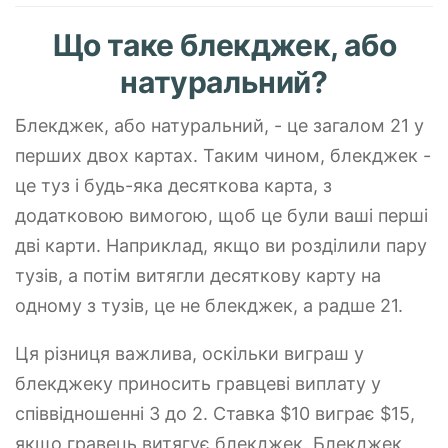
Що таке блекджек, або
натуральний?
Блекджек, або натуральний, - це загалом 21 у
перших двох картах. Таким чином, блекджек -
це туз і будь-яка десяткова карта, з
додатковою вимогою, щоб це були ваші перші
дві карти. Наприклад, якщо ви розділили пару
тузів, а потім витягли десяткову карту на
одному з тузів, це не блекджек, а радше 21.
Ця різниця важлива, оскільки виграш у
блекджеку приносить гравцеві виплату у
співвідношенні 3 до 2. Ставка $10 виграє $15,
якщо гравець витягує блекджек. Блекджек