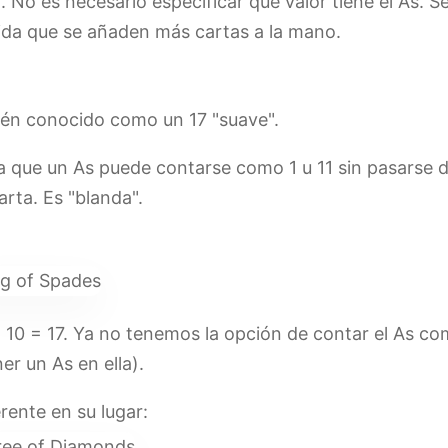
No es necesario especificar qué valor tiene el As. Se
da que se añaden más cartas a la mano.
bién conocido como un 17 "suave".
que un As puede contarse como 1 u 11 sin pasarse de 
rta. Es "blanda".
 10 = 17. Ya no tenemos la opción de contar el As com
er un As en ella).
ente en su lugar: