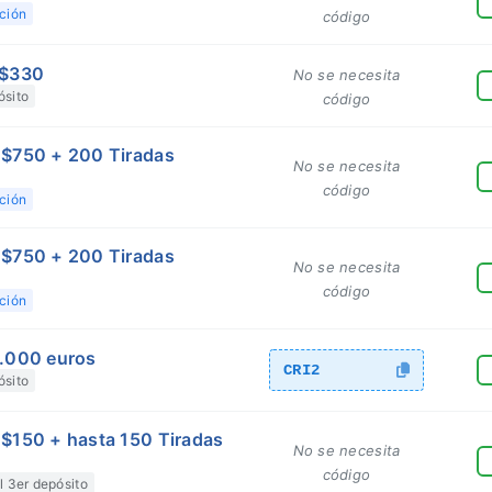
ción
código
 $330
No se necesita
ósito
código
 $750 + 200 Tiradas
No se necesita
código
ción
 $750 + 200 Tiradas
No se necesita
código
ción
.000 euros
CRI2
ósito
$150 + hasta 150 Tiradas
No se necesita
código
l 3er depósito