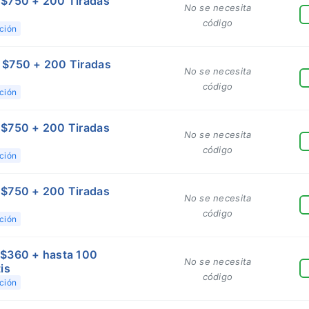
 $750 + 200 Tiradas
No se necesita
código
ción
 $750 + 200 Tiradas
No se necesita
código
ción
 $750 + 200 Tiradas
No se necesita
código
ción
 $750 + 200 Tiradas
No se necesita
código
ción
 $360 + hasta 100
No se necesita
is
código
ción