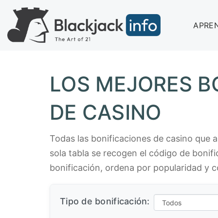
APRE
LOS MEJORES B
DE CASINO
Todas las bonificaciones de casino que 
sola tabla se recogen el código de bonific
bonificación, ordena por popularidad y co
Tipo de bonificación: