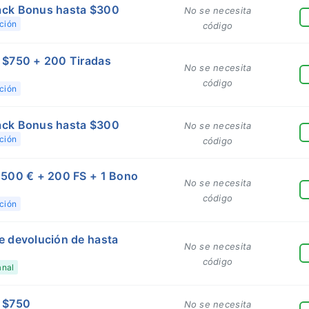
ck Bonus hasta $300
No se necesita
ción
código
 $750 + 200 Tiradas
No se necesita
código
ción
ck Bonus hasta $300
No se necesita
ción
código
500 € + 200 FS + 1 Bono
No se necesita
código
ción
 devolución de hasta
No se necesita
código
nal
 $750
No se necesita