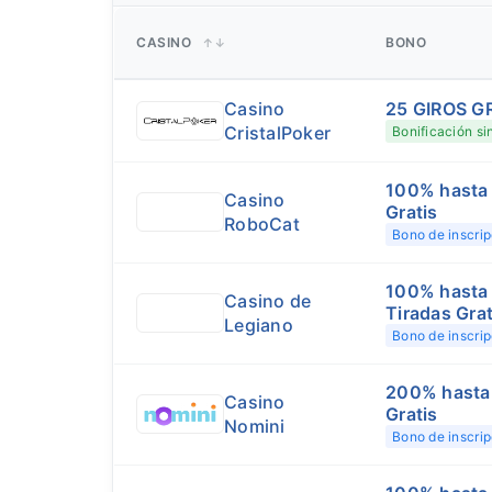
CASINO
BONO
↑↓
Casino
25 GIROS G
CristalPoker
Bonificación si
100% hasta
Casino
Gratis
RoboCat
Bono de inscrip
100% hasta
Casino de
Tiradas Grat
Legiano
Bono de inscrip
200% hasta
Casino
Gratis
Nomini
Bono de inscrip