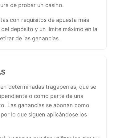
ura de probar un casino.
tas con requisitos de apuesta más
 del depósito y un límite máximo en la
etirar de las ganancias.
AS
 en determinadas tragaperras, que se
ependiente o como parte de una
ito. Las ganancias se abonan como
 por lo que siguen aplicándose los