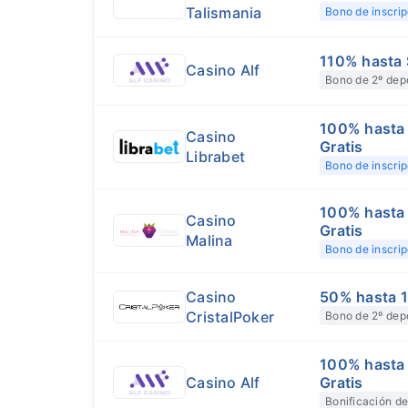
Talismania
Bono de inscrip
110% hasta
Casino Alf
Bono de 2º dep
100% hasta
Casino
Gratis
Librabet
Bono de inscrip
100% hasta
Casino
Gratis
Malina
Bono de inscrip
Casino
50% hasta 1
CristalPoker
Bono de 2º dep
100% hasta 
Casino Alf
Gratis
Bonificación de