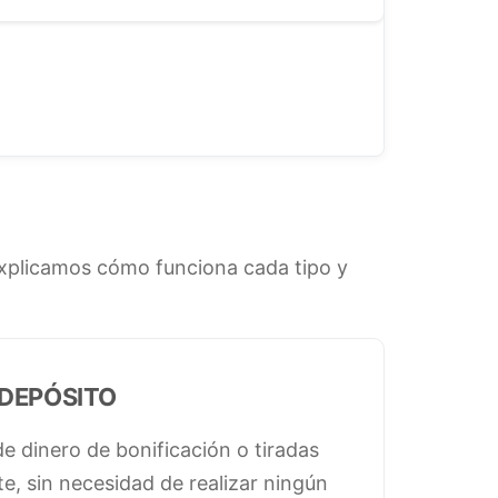
explicamos cómo funciona cada tipo y
 DEPÓSITO
 dinero de bonificación o tiradas
rte, sin necesidad de realizar ningún