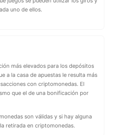
é juegos se pueden utilizar los giros y
cada uno de ellos.
ción más elevados para los depósitos
e a la casa de apuestas le resulta más
nsacciones con criptomonedas. El
smo que el de una bonificación por
monedas son válidas y si hay alguna
la retirada en criptomonedas.