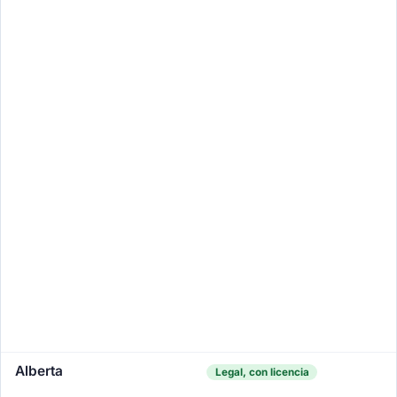
Alberta
Legal, con licencia