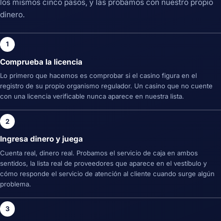
los mismos cinco pasos, y las probamos con nuestro propio
dinero.
1
Comprueba la licencia
Lo primero que hacemos es comprobar si el casino figura en el
registro de su propio organismo regulador. Un casino que no cuente
con una licencia verificable nunca aparece en nuestra lista.
2
Ingresa dinero y juega
Cuenta real, dinero real. Probamos el servicio de caja en ambos
sentidos, la lista real de proveedores que aparece en el vestíbulo y
cómo responde el servicio de atención al cliente cuando surge algún
problema.
3