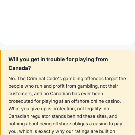
Will you get in trouble for playing from
Canada?
No. The Criminal Code's gambling offences target the
people who run and profit from gambling, not their
customers, and no Canadian has ever been
prosecuted for playing at an offshore online casino.
What you give up is protection, not legality: no
Canadian regulator stands behind these sites, and
nothing about being offshore obliges a casino to pay
you, which is exactly why our ratings are built on