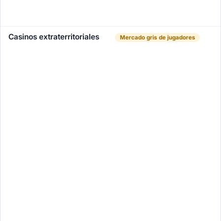
Casinos extraterritoriales
Mercado gris de jugadores