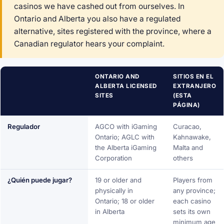
casinos we have cashed out from ourselves. In
Ontario and Alberta you also have a regulated
alternative, sites registered with the province, where a
Canadian regulator hears your complaint.
ONTARIO AND
SITIOS EN EL
ALBERTA LICENSED
EXTRANJERO
SITES
(ESTA
PÁGINA)
Regulador
AGCO with iGaming
Curacao,
Ontario; AGLC with
Kahnawake,
the Alberta iGaming
Malta and
Corporation
others
¿Quién puede jugar?
19 or older and
Players from
physically in
any province;
Ontario; 18 or older
each casino
in Alberta
sets its own
minimum age