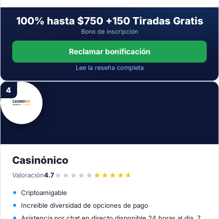
100% hasta $750 +150 Tiradas Gratis
Bono de inscripción
Reclamar bonificación
Lee la reseña completa
4
Casinónico
Valoración
4.7
★★★★★
★★★★★
Criptoamigable
Increíble diversidad de opciones de pago
Asistencia por chat en directo disponible 24 horas al día, 7