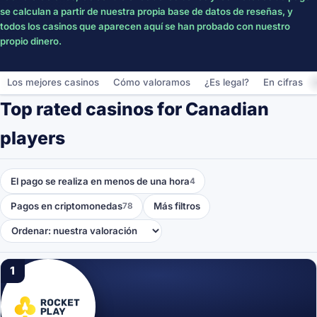
se calculan a partir de nuestra propia base de datos de reseñas, y
todos los casinos que aparecen aquí se han probado con nuestro
propio dinero.
Los mejores casinos
Cómo valoramos
¿Es legal?
En cifras
Top rated casinos for Canadian
players
El pago se realiza en menos de una hora
4
Pagos en criptomonedas
Más filtros
78
1