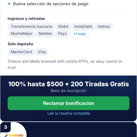
Buena selección de opciones de juego
Ingresos y retiradas
Transferencia bancaria
iDebit
InstaDebit
Interac
MuchoMejor
Neteller
Payz
+1 más
Sólo depósito
MasterCard
Visa
Ontario and Malta licensed with visible RTPs, an easy casino to
trust.
100% hasta $500 + 200 Tiradas Gratis
Bono de inscripción
Reclamar bonificación
Lee la reseña completa
3