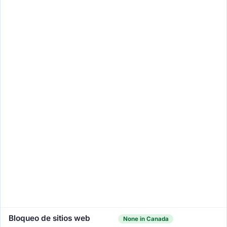
Bloqueo de sitios web
None in Canada