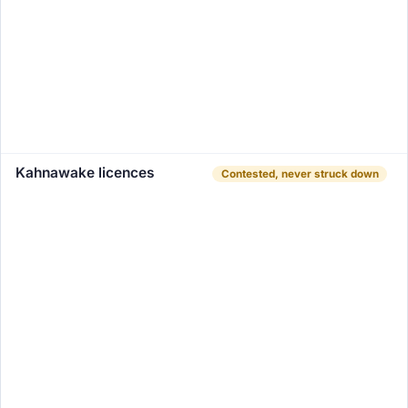
Kahnawake licences
Contested, never struck down