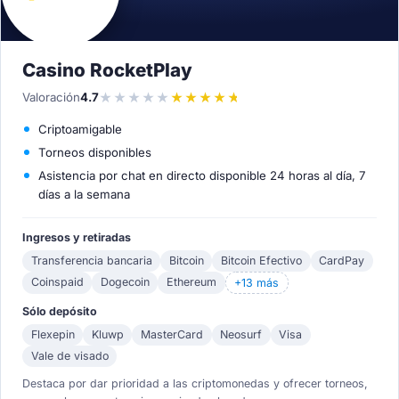
Casino RocketPlay
Valoración
4.7
★★★★★
★★★★★
Criptoamigable
Torneos disponibles
Asistencia por chat en directo disponible 24 horas al día, 7
días a la semana
Ingresos y retiradas
Transferencia bancaria
Bitcoin
Bitcoin Efectivo
CardPay
Coinspaid
Dogecoin
Ethereum
+13 más
Sólo depósito
Flexepin
Kluwp
MasterCard
Neosurf
Visa
Vale de visado
Destaca por dar prioridad a las criptomonedas y ofrecer torneos,