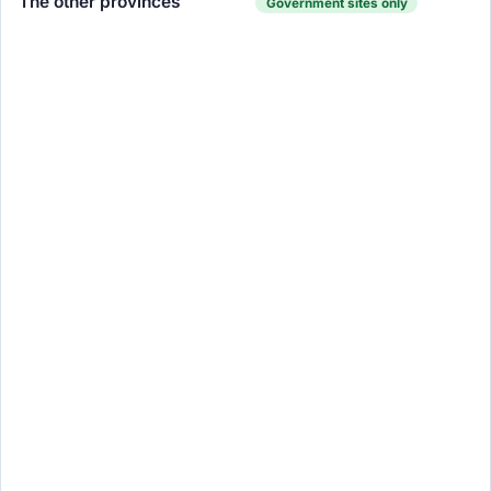
The other provinces
Government sites only