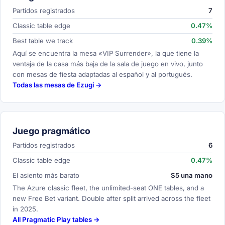
Partidos registrados
7
Classic table edge
0.47%
Best table we track
0.39%
Aquí se encuentra la mesa «VIP Surrender», la que tiene la
ventaja de la casa más baja de la sala de juego en vivo, junto
con mesas de fiesta adaptadas al español y al portugués.
Todas las mesas de Ezugi →
Juego pragmático
Partidos registrados
6
Classic table edge
0.47%
El asiento más barato
$5 una mano
The Azure classic fleet, the unlimited-seat ONE tables, and a
new Free Bet variant. Double after split arrived across the fleet
in 2025.
All Pragmatic Play tables →