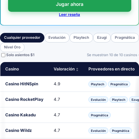
Jugar ahora
Leer reseña
Cualquier proveedor
Evolución
Playtech
Ezugi
Pragmática
Nivel Oro
Solo asientos $1
Se muestran 10 de 10 casinos ·
Casino
Valoración
Proveedores en directo
Casino HitNSpin
4.9
Playtech
Pragmática
Casino RocketPlay
4.7
Evolución
Playtech
Ezug
Casino Kakadu
4.7
Pragmática
Casino Wildz
4.7
Evolución
Pragmática