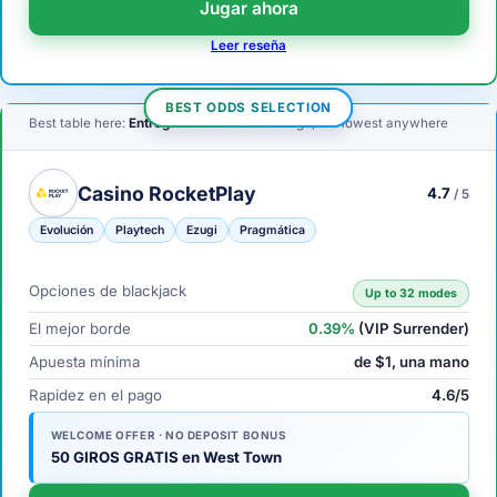
Jugar ahora
Leer reseña
BEST ODDS SELECTION
Best table here:
Entrega VIP
at a
0.39%
edge, the lowest anywhere
Casino RocketPlay
4.7
/ 5
Evolución
Playtech
Ezugi
Pragmática
Opciones de blackjack
Up to 32 modes
El mejor borde
0.39%
(VIP Surrender)
Apuesta mínima
de $1, una mano
Rapidez en el pago
4.6/5
WELCOME OFFER · NO DEPOSIT BONUS
50 GIROS GRATIS en West Town