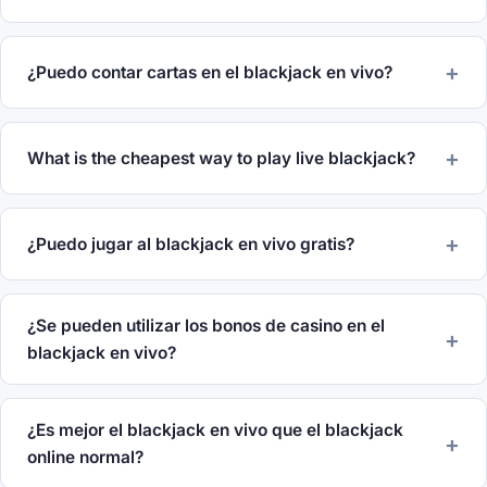
¿Puedo contar cartas en el blackjack en vivo?
What is the cheapest way to play live blackjack?
¿Puedo jugar al blackjack en vivo gratis?
¿Se pueden utilizar los bonos de casino en el
blackjack en vivo?
¿Es mejor el blackjack en vivo que el blackjack
online normal?