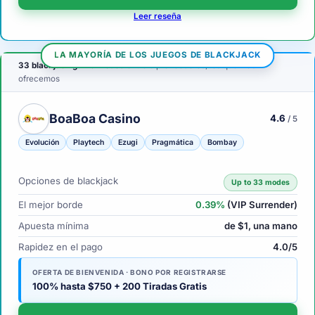
Leer reseña
LA MAYORÍA DE LOS JUEGOS DE BLACKJACK
33 blackjack game modes
entre 5 proveedores, los que más
ofrecemos
BoaBoa Casino
4.6
/ 5
Evolución
Playtech
Ezugi
Pragmática
Bombay
Opciones de blackjack
Up to 33 modes
El mejor borde
0.39%
(VIP Surrender)
Apuesta mínima
de $1, una mano
Rapidez en el pago
4.0/5
OFERTA DE BIENVENIDA · BONO POR REGISTRARSE
100% hasta $750 + 200 Tiradas Gratis