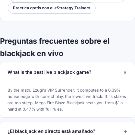
Practica gratis con el «Strategy Trainer»
Preguntas frecuentes sobre el
blackjack en vivo
What is the best live blackjack game?
By the math, Ezugi's VIP Surrender: it computes to a 0.39%
house edge with correct play, the lowest we track. If its stakes
are too steep, Mega Fire Blaze Blackjack seats you from $1 a
hand at 0.47% with full rules.
¿El blackjack en directo está amañado?