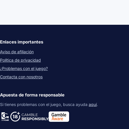
Enlaces importantes
Aviso de afiliación
Política de privacidad
¿Problemas con el juego?
Contacta con nosotros
Apuesta de forma responsable
Si tienes problemas con el juego, busca ayuda
aquí
.