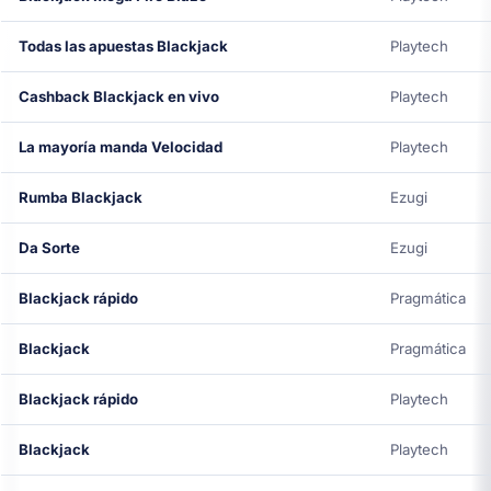
Todas las apuestas Blackjack
Playtech
Cashback Blackjack en vivo
Playtech
La mayoría manda Velocidad
Playtech
Rumba Blackjack
Ezugi
Da Sorte
Ezugi
Blackjack rápido
Pragmática
Blackjack
Pragmática
Blackjack rápido
Playtech
Blackjack
Playtech