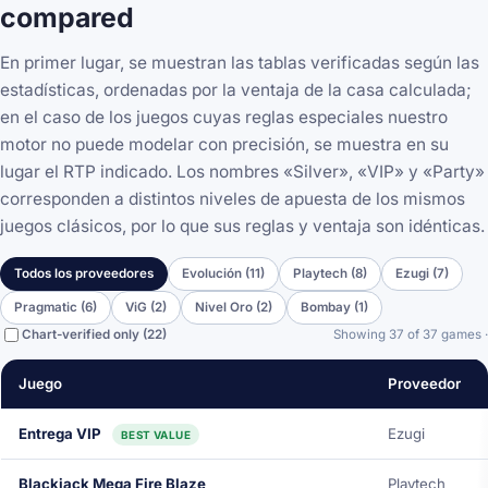
compared
En primer lugar, se muestran las tablas verificadas según las
estadísticas, ordenadas por la ventaja de la casa calculada;
en el caso de los juegos cuyas reglas especiales nuestro
motor no puede modelar con precisión, se muestra en su
lugar el RTP indicado. Los nombres «Silver», «VIP» y «Party»
corresponden a distintos niveles de apuesta de los mismos
juegos clásicos, por lo que sus reglas y ventaja son idénticas.
Todos los proveedores
Evolución (11)
Playtech (8)
Ezugi (7)
Pragmatic (6)
ViG (2)
Nivel Oro (2)
Bombay (1)
Chart-verified only (22)
Showing 37 of 37 games ·
Juego
Proveedor
Entrega VIP
Ezugi
BEST VALUE
Blackjack Mega Fire Blaze
Playtech