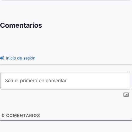
Comentarios
Inicio de sesión
0
COMENTARIOS