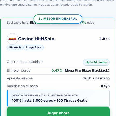
en vivo que supervisamos y que aceptan jugadores de tu región.
EL MEJOR EN GENERAL
Best table here:
Blackjack Mega Fire Blaze
at a
0.47%
edge
Casino HitNSpin
4.9
/ 5
Playtech
Pragmática
Opciones de blackjack
Up to 14 modes
El mejor borde
0.47%
(Mega Fire Blaze Blackjack)
Apuesta mínima
de $1, una mano
Rapidez en el pago
4.9/5
OFERTA DE BIENVENIDA · BONO POR DEPÓSITO
100% hasta 3.000 euros + 100 Tiradas Gratis
Jugar ahora