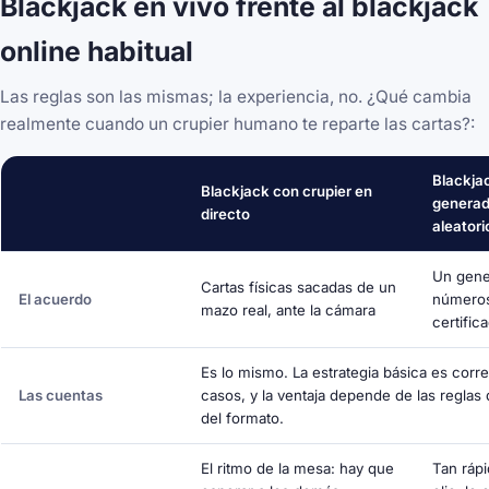
Blackjack en vivo frente al blackjack
online habitual
Las reglas son las mismas; la experiencia, no. ¿Qué cambia
realmente cuando un crupier humano te reparte las cartas?:
Blackja
Blackjack con crupier en
generad
directo
aleator
Un gene
Cartas físicas sacadas de un
El acuerdo
números
mazo real, ante la cámara
certific
Es lo mismo. La estrategia básica es cor
Las cuentas
casos, y la ventaja depende de las reglas
del formato.
El ritmo de la mesa: hay que
Tan ráp