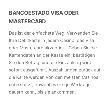
BANCOESTADO VISA ODER
MASTERCARD
Das ist der einfachste Weg. Verwenden Sie
Ihre Debitkarte in jedem Casino, das Visa
oder Mastercard akzeptiert. Geben Sie die
Kartendaten an der Kasse ein, bestätigen
Sie den Betrag, und die Einzahlung wird
sofort ausgeführt. Auszahlungen zurück auf
die Karte werden von den meisten Casinos
unterstützt, obwohl es einige Werktage
dauern kann, bis sie ankommen.