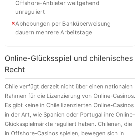
Offshore-Anbieter weitgehend
unreguliert
Abhebungen per Banküberweisung
dauern mehrere Arbeitstage
Online-Glücksspiel und chilenisches
Recht
Chile verfügt derzeit nicht über einen nationalen
Rahmen für die Lizenzierung von Online-Casinos.
Es gibt keine in Chile lizenzierten Online-Casinos
in der Art, wie Spanien oder Portugal ihre Online-
Glücksspielmärkte reguliert haben. Chilenen, die
in Offshore-Casinos spielen, bewegen sich in