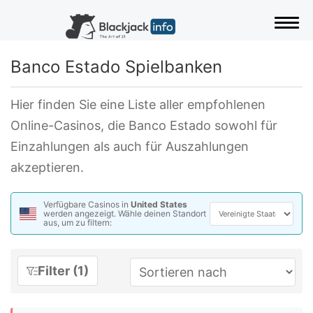
Togg
Banco Estado Spielbanken
Hier finden Sie eine Liste aller empfohlenen
Online-Casinos, die Banco Estado sowohl für
Einzahlungen als auch für Auszahlungen
akzeptieren.
Verfügbare Casinos in
United States
werden angezeigt. Wähle deinen Standort
aus, um zu filtern:
Filter (1)