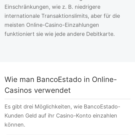
Einschränkungen, wie z. B. niedrigere
internationale Transaktionslimits, aber für die
meisten Online-Casino-Einzahlungen
funktioniert sie wie jede andere Debitkarte.
Wie man BancoEstado in Online-
Casinos verwendet
Es gibt drei Möglichkeiten, wie BancoEstado-
Kunden Geld auf ihr Casino-Konto einzahlen
können.