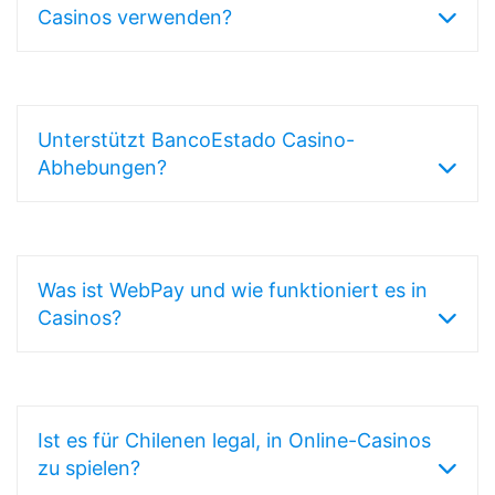
Casinos verwenden?
Ja, die CuentaRUT Mastercard Debitkarte
Unterstützt BancoEstado Casino-
funktioniert mit dem weltweiten
Abhebungen?
Mastercard-Netzwerk und kann in Online-
Casinos verwendet werden, die Mastercard
akzeptieren. Bei einigen Inhabern werden
Ja. Sie können Auszahlungen entweder auf
internationale Transaktionen abgelehnt,
Was ist WebPay und wie funktioniert es in
Ihre BancoEstado-Karte (wenn das Casino
wenn diese Berechtigungen auf dem Konto
Casinos?
Kartenauszahlungen unterstützt) oder per
nicht aktiviert sind. Prüfen Sie in diesem Fall
Banküberweisung auf Ihr BancoEstado-
Ihre Karteneinstellungen in der
Konto erhalten. Es dauert in der Regel ein
BancoEstado-App oder wenden Sie sich
WebPay Plus ist Chiles nationales Online-
bis drei Werktage, bis eine Auszahlung nach
direkt an die Bank.
Ist es für Chilenen legal, in Online-Casinos
Zahlungsgateway, das von Transbank
der Bearbeitung im Casino eintrifft.
zu spielen?
betrieben wird. Wenn ein Casino WebPay als