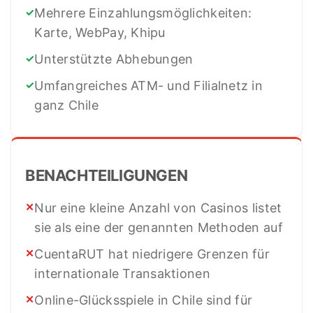
Mehrere Einzahlungsmöglichkeiten:
Karte, WebPay, Khipu
Unterstützte Abhebungen
Umfangreiches ATM- und Filialnetz in
ganz Chile
BENACHTEILIGUNGEN
Nur eine kleine Anzahl von Casinos listet
sie als eine der genannten Methoden auf
CuentaRUT hat niedrigere Grenzen für
internationale Transaktionen
Online-Glücksspiele in Chile sind für