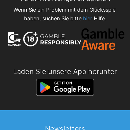
Wenn Sie ein Problem mit dem Glücksspiel
haben, suchen Sie bitte
hier
Hilfe.
Laden Sie unsere App herunter
Newsletters