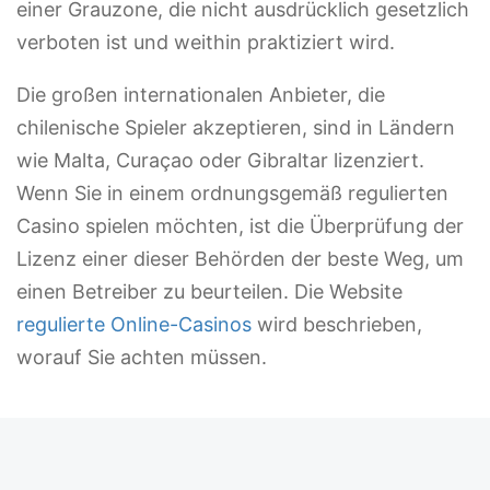
einer Grauzone, die nicht ausdrücklich gesetzlich
verboten ist und weithin praktiziert wird.
Die großen internationalen Anbieter, die
chilenische Spieler akzeptieren, sind in Ländern
wie Malta, Curaçao oder Gibraltar lizenziert.
Wenn Sie in einem ordnungsgemäß regulierten
Casino spielen möchten, ist die Überprüfung der
Lizenz einer dieser Behörden der beste Weg, um
einen Betreiber zu beurteilen. Die Website
regulierte Online-Casinos
wird beschrieben,
worauf Sie achten müssen.