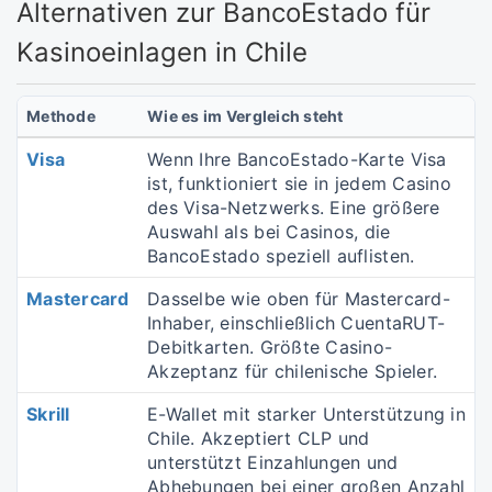
Alternativen zur BancoEstado für
Kasinoeinlagen in Chile
Methode
Wie es im Vergleich steht
Visa
Wenn Ihre BancoEstado-Karte Visa
ist, funktioniert sie in jedem Casino
des Visa-Netzwerks. Eine größere
Auswahl als bei Casinos, die
BancoEstado speziell auflisten.
Mastercard
Dasselbe wie oben für Mastercard-
Inhaber, einschließlich CuentaRUT-
Debitkarten. Größte Casino-
Akzeptanz für chilenische Spieler.
Skrill
E-Wallet mit starker Unterstützung in
Chile. Akzeptiert CLP und
unterstützt Einzahlungen und
Abhebungen bei einer großen Anzahl