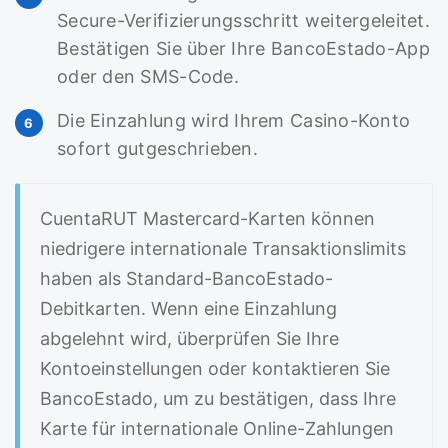
Secure-Verifizierungsschritt weitergeleitet.
Bestätigen Sie über Ihre BancoEstado-App
oder den SMS-Code.
Die Einzahlung wird Ihrem Casino-Konto
sofort gutgeschrieben.
CuentaRUT Mastercard-Karten können
niedrigere internationale Transaktionslimits
haben als Standard-BancoEstado-
Debitkarten. Wenn eine Einzahlung
abgelehnt wird, überprüfen Sie Ihre
Kontoeinstellungen oder kontaktieren Sie
BancoEstado, um zu bestätigen, dass Ihre
Karte für internationale Online-Zahlungen