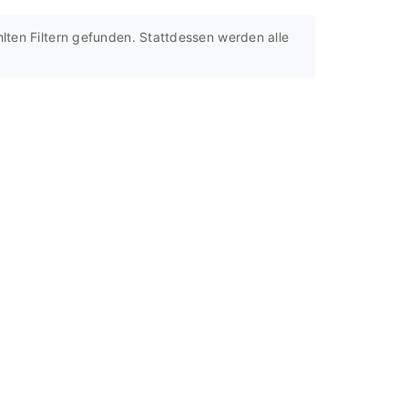
lten Filtern gefunden. Stattdessen werden alle