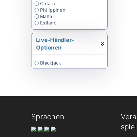
Flexepin
CZK
Ontario
Switch Studios
UPI
BTC
Philippinen
Real Dealer Studios
InstaDebit
ETH
Malta
Belatra Spiele
Skrill 1-Tap
USDT
Estland
Tom Horn
OXXO
PEN
Anjouan
MrSlotty
Pago Efectivo
CLP
UKGC
Oryx Spiele
Live-Händler-
Boleto
THB
Panama
Push Gaming
Optionen
Postepay
LTC
Malta Gaming Authority
Spiele Global
Apple Pay
PHP
UK Gambling
ALL41 STUDIOS
Commission
INOVAPAY
MYR
Fugaso
Blackjack
Alkohol- und
Klarna
RUB
Fantasma Spiele
Glücksspielkommission
Binance-Münze
BCH
Blueprint Gaming
von Ontario (AGCO)
Entdecken Sie
XDG
Gamomat
Google Pay
IDR
Nukleus Spiele
TelefonPe
SGD
Revolver Gaming
Wellenschlag
NGN
Gamzix
eZeeWallet
VND
REEVO
JCB
KRW
Felix Gaming
Sprachen
Vera
Sticpay
TRX
Amusnet (EGT)
Tron
KZT
spie
iSoftBet
Todito Cash
BNB
Gamebeat