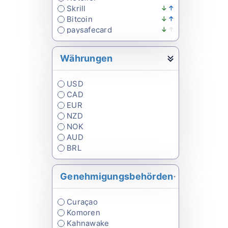
Skrill
Playtech
Bitcoin
Endorphina
paysafecard
Ezugi
Payz
Stormcraft Studios
Neosurf
Thunderkick
Währungen
Litecoin
Hacksaw Gaming
Ethereum
Nur für den Sieg
Jeton
USD
Yggdrasil Gaming
Schnelle Übertragung
CAD
Evoplay
MuchBetter
EUR
ELK Studios
AstroPay
NZD
GameArt
Tether
NOK
Apricot (Microgaming)
CashtoCode
AUD
Maskottchen Spiele
Interac
BRL
Triple Edge Studios
MiFinity
PLN
3 Eichen Spiele
Bitcoin Cash
INR
Platipus
Genehmigungsbehörden
Maestro
CHF
Amatic
Dogecoin
JPY
Gameburger Studios
PIX
ZAR
Curaçao
Iron Dog Studio
iDebit
GBP
Komoren
Spribe
American Express
HUF
Kahnawake
Swintt