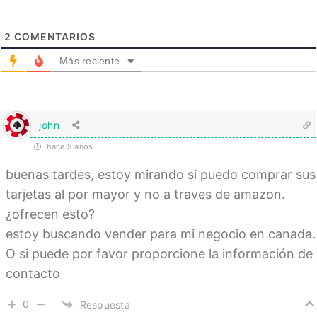
2
COMENTARIOS
Más reciente
john
hace 9 años
buenas tardes, estoy mirando si puedo comprar sus
tarjetas al por mayor y no a traves de amazon.
¿ofrecen esto?
estoy buscando vender para mi negocio en canada.
O si puede por favor proporcione la información de
contacto
0
Respuesta