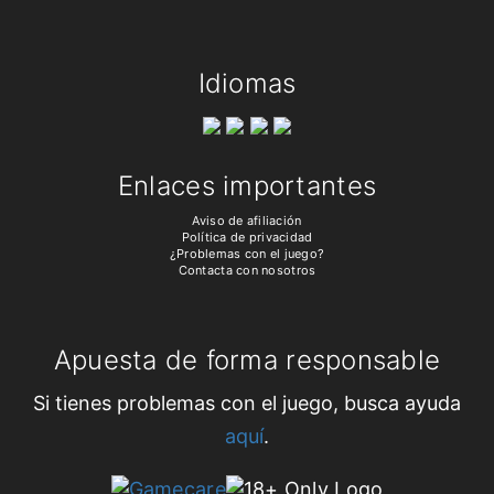
Idiomas
Enlaces importantes
Aviso de afiliación
Política de privacidad
¿Problemas con el juego?
Contacta con nosotros
Apuesta de forma responsable
Si tienes problemas con el juego, busca ayuda
aquí
.