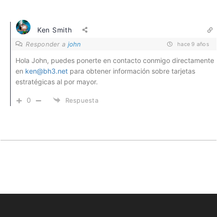
Ken Smith
Responder a
john
hace 9 años
Hola John, puedes ponerte en contacto conmigo directamente
en
ken@bh3.net
para obtener información sobre tarjetas
estratégicas al por mayor.
0
Respuesta