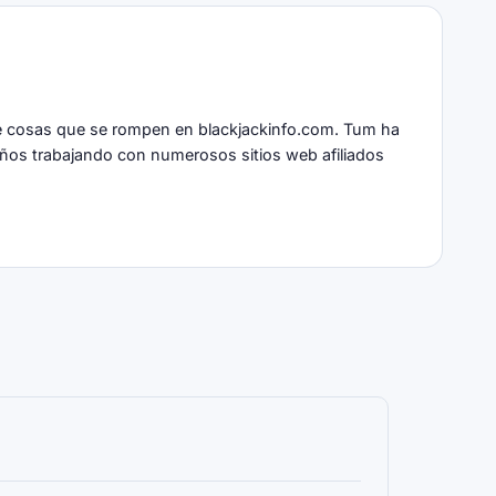
e cosas que se rompen en blackjackinfo.com. Tum ha
ños trabajando con numerosos sitios web afiliados