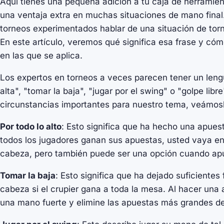
Aquí tienes una pequeña adición a tu caja de herramie
una ventaja extra en muchas situaciones de mano final
torneos experimentados hablar de una situación de torne
En este artículo, veremos qué significa esa frase y có
en las que se aplica.
Los expertos en torneos a veces parecen tener un lengu
alta", "tomar la baja", "jugar por el swing" o "golpe li
circunstancias importantes para nuestro tema, veámos
Por todo lo alto
: Esto significa que ha hecho una apues
todos los jugadores ganan sus apuestas, usted vaya en
cabeza, pero también puede ser una opción cuando apue
Tomar la baja
: Esto significa que ha dejado suficientes
cabeza si el crupier gana a toda la mesa. Al hacer una
una mano fuerte y elimine las apuestas más grandes d