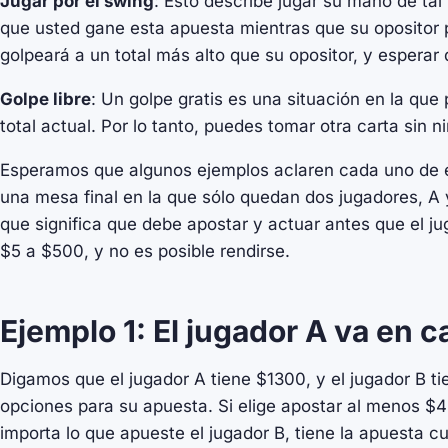
Jugar por el swing
: Esto describe jugar su mano de ta
que usted gane esta apuesta mientras que su opositor p
golpeará a un total más alto que su opositor, y esperar 
Golpe libre
: Un golpe gratis es una situación en la qu
total actual. Por lo tanto, puedes tomar otra carta sin 
Esperamos que algunos ejemplos aclaren cada uno de e
una mesa final en la que sólo quedan dos jugadores, A y 
que significa que debe apostar y actuar antes que el ju
$5 a $500, y no es posible rendirse.
Ejemplo 1: El jugador A va en 
Digamos que el jugador A tiene $1300, y el jugador B ti
opciones para su apuesta. Si elige apostar al menos $4
importa lo que apueste el jugador B, tiene la apuesta 