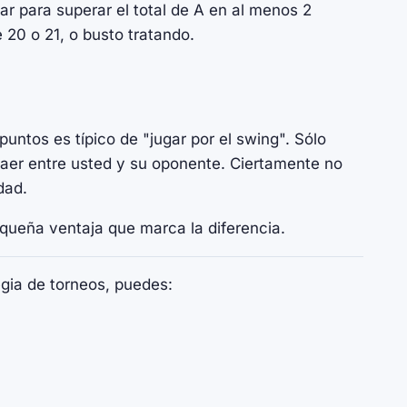
ar para superar el total de A en al menos 2
e 20 o 21, o busto tratando.
untos es típico de "jugar por el swing". Sólo
 caer entre usted y su oponente. Ciertamente no
dad.
equeña ventaja que marca la diferencia.
egia de torneos, puedes: