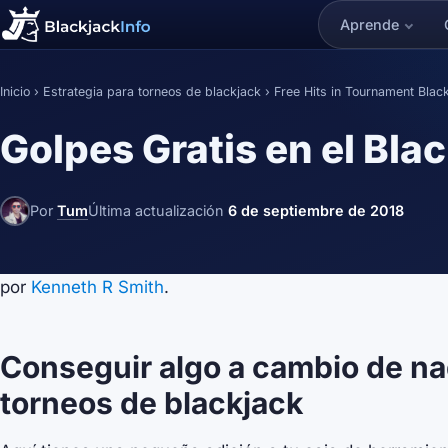
Aprende
Inicio
›
Estrategia para torneos de blackjack
› Free Hits in Tournament Blac
Golpes Gratis en el Bla
Por
Tum
Última actualización
6 de septiembre de 2018
por
Kenneth R Smith
.
Conseguir algo a cambio de nad
torneos de blackjack