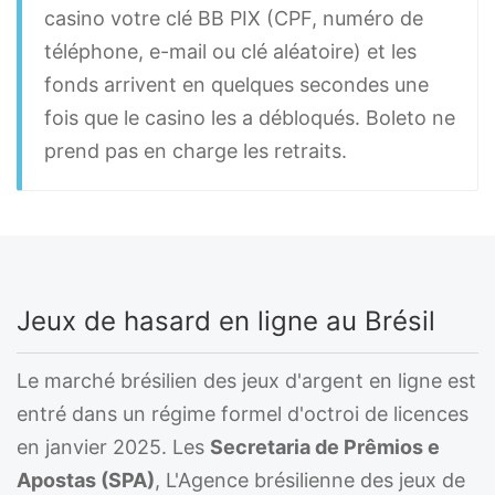
casino votre clé BB PIX (CPF, numéro de
téléphone, e-mail ou clé aléatoire) et les
fonds arrivent en quelques secondes une
fois que le casino les a débloqués. Boleto ne
prend pas en charge les retraits.
Jeux de hasard en ligne au Brésil
Le marché brésilien des jeux d'argent en ligne est
entré dans un régime formel d'octroi de licences
en janvier 2025. Les
Secretaria de Prêmios e
Apostas (SPA)
, L'Agence brésilienne des jeux de