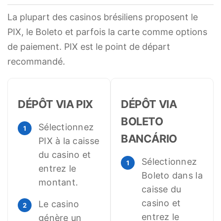
La plupart des casinos brésiliens proposent le
PIX, le Boleto et parfois la carte comme options
de paiement. PIX est le point de départ
recommandé.
DÉPÔT VIA PIX
DÉPÔT VIA
BOLETO
Sélectionnez
BANCÁRIO
PIX à la caisse
du casino et
Sélectionnez
entrez le
Boleto dans la
montant.
caisse du
casino et
Le casino
entrez le
génère un