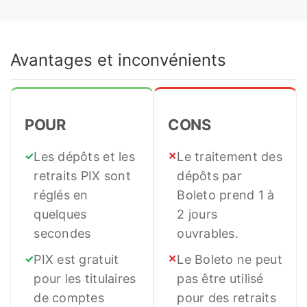
Avantages et inconvénients
POUR
CONS
Les dépôts et les
Le traitement des
retraits PIX sont
dépôts par
réglés en
Boleto prend 1 à
quelques
2 jours
secondes
ouvrables.
PIX est gratuit
Le Boleto ne peut
pour les titulaires
pas être utilisé
de comptes
pour des retraits