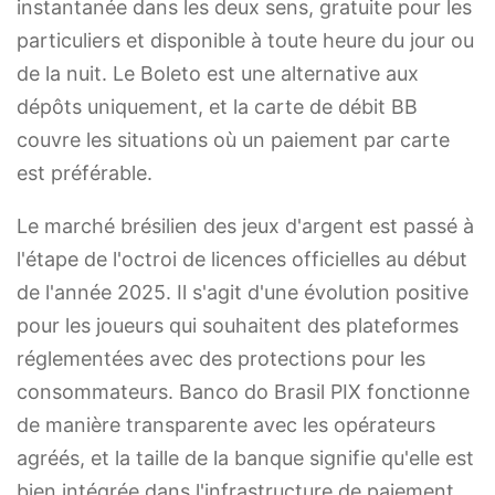
instantanée dans les deux sens, gratuite pour les
particuliers et disponible à toute heure du jour ou
de la nuit. Le Boleto est une alternative aux
dépôts uniquement, et la carte de débit BB
couvre les situations où un paiement par carte
est préférable.
Le marché brésilien des jeux d'argent est passé à
l'étape de l'octroi de licences officielles au début
de l'année 2025. Il s'agit d'une évolution positive
pour les joueurs qui souhaitent des plateformes
réglementées avec des protections pour les
consommateurs. Banco do Brasil PIX fonctionne
de manière transparente avec les opérateurs
agréés, et la taille de la banque signifie qu'elle est
bien intégrée dans l'infrastructure de paiement