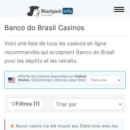
Togg
Banco do Brasil Casinos
Voici une liste de tous les casinos en ligne
recommandés qui acceptent Banco do Brasil
pour les dépôts et les retraits.
Afficher les casinos disponibles en
United
States
. Sélectionnez votre lieu pour filtrer
:
Filtres (1)
Aucun casino n'a été trouvé aux Etats-Unis avec les