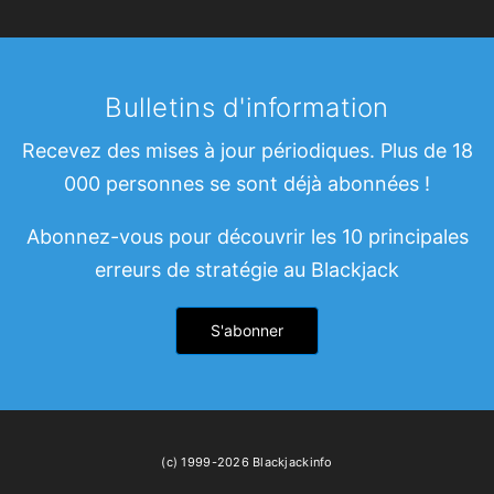
Bulletins d'information
Recevez des mises à jour périodiques. Plus de 18
000 personnes se sont déjà abonnées !
Abonnez-vous pour découvrir les 10 principales
erreurs de stratégie au Blackjack
S'abonner
(c) 1999-2026 Blackjackinfo