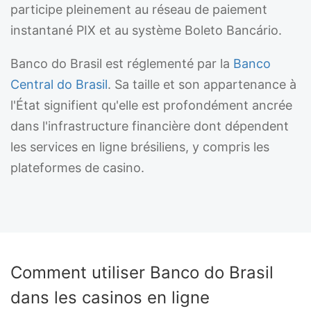
participe pleinement au réseau de paiement
instantané PIX et au système Boleto Bancário.
Banco do Brasil est réglementé par la
Banco
Central do Brasil
. Sa taille et son appartenance à
l'État signifient qu'elle est profondément ancrée
dans l'infrastructure financière dont dépendent
les services en ligne brésiliens, y compris les
plateformes de casino.
Comment utiliser Banco do Brasil
dans les casinos en ligne