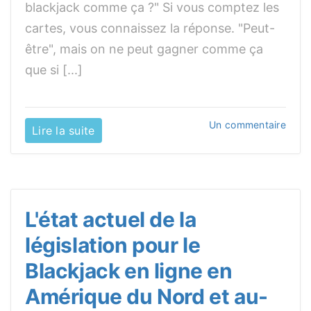
blackjack comme ça ?" Si vous comptez les
cartes, vous connaissez la réponse. "Peut-
être", mais on ne peut gagner comme ça
que si [...]
Un commentaire
Lire la suite
L'état actuel de la
législation pour le
Blackjack en ligne en
Amérique du Nord et au-