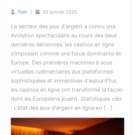
Tum
|
30 janvier 2025
Le secteur des jeux d'argent a connu une
évolution spectaculaire au cours des deux
dernières décennies, les casinos en ligne
s'imposant comme une force dominante en
Europe. Des premières machines à sous
virtuelles rudimentaires aux plateformes
sophistiquées et immersives d'aujourd'hui,
les casinos en ligne ont transformé la façon
dont les Européens jouent. Statistiques clés
: L'état des jeux d'argent en ligne en [...]