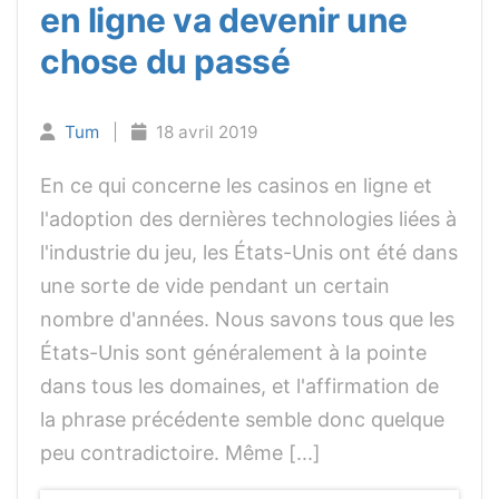
en ligne va devenir une
chose du passé
Tum
|
18 avril 2019
En ce qui concerne les casinos en ligne et
l'adoption des dernières technologies liées à
l'industrie du jeu, les États-Unis ont été dans
une sorte de vide pendant un certain
nombre d'années. Nous savons tous que les
États-Unis sont généralement à la pointe
dans tous les domaines, et l'affirmation de
la phrase précédente semble donc quelque
peu contradictoire. Même [...]