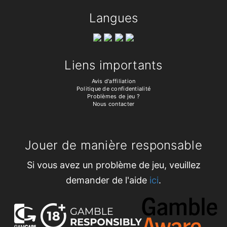
Langues
Liens importants
Avis d'affiliation
Politique de confidentialité
Problèmes de jeu ?
Nous contacter
Jouer de manière responsable
Si vous avez un problème de jeu, veuillez
demander de l'aide
ici
.