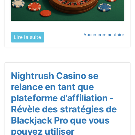
Aucun commentaire
Lire la suite
Nightrush Casino se
relance en tant que
plateforme d'affiliation -
Révèle des stratégies de
Blackjack Pro que vous
pouvez utiliser