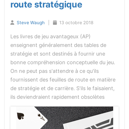
route stratégique
Steve Waugh
|
13 octobre 2018
Les livres de jeu avantageux (AP)
enseignent généralement des tables de
stratégie et sont destinés à fournir une
bonne compréhension conceptuelle du jeu.
On ne peut pas s'attendre à ce qu'ils
fournissent des feuilles de route en matière
de stratégie et de carrière. S'ils le faisaient,
ils deviendraient rapidement obsolètes