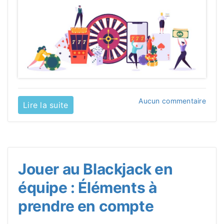
Aucun commentaire
Lire la suite
Jouer au Blackjack en
équipe : Éléments à
prendre en compte