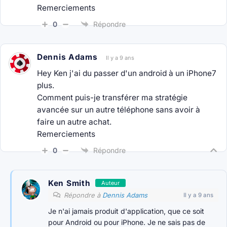
Remerciements
0
Répondre
Dennis Adams
Il y a 9 ans
Hey Ken j'ai du passer d'un android à un iPhone7
plus.
Comment puis-je transférer ma stratégie
avancée sur un autre téléphone sans avoir à
faire un autre achat.
Remerciements
0
Répondre
Ken Smith
Auteur
Répondre à
Dennis Adams
Il y a 9 ans
Je n'ai jamais produit d'application, que ce soit
pour Android ou pour iPhone. Je ne sais pas de