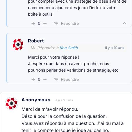
pour compter avec une stratégie de base avant de
commencer à ajouter des jeux d'index à votre
boîte à outils.
0
Répondre
Robert
Répondre à
Ken Smith
il y a 10 ans
Merci pour votre réponse !
J'espère que dans un avenir proche, nous
pourrons parler des variations de stratégie, etc.
0
Répondre
Anonymous
il y a 10 ans
Merci de m'avoir répondu.
Désolé pour la confusion de la question.
Vous avez répondu à ma question. J'ai du mal à
tenir le compte lorsque je joue au casino.