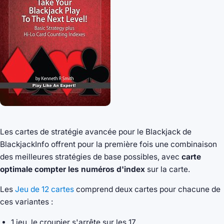
Les cartes de stratégie avancée pour le Blackjack de
BlackjackInfo offrent pour la première fois une combinaison
des meilleures stratégies de base possibles, avec
carte
optimale compter les numéros d'index
sur la carte.
Les
Jeu de 12 cartes
comprend deux cartes pour chacune de
ces variantes :
1 jeu, le croupier s'arrête sur les 17