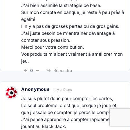
J'ai bien assimilé la stratégie de base.
Sur mon compte en banque, je reste à peu près à
égalité.
Il n'y a pas de grosses pertes ou de gros gains.
J'ai juste besoin de m'entraîner davantage à
compter sous pression.
Merci pour votre contribution.
Vos produits m'aident vraiment à améliorer mon
jeu.
0
Répondre
Anonymous
il y a 10 ans
Je suis plutôt doué pour compter les cartes,
Le seul problème, c'est que lorsque je joue et
que j'essaie de compter, je perds le compte.
J'ai pensé apprendre à compter rapidement en
jouant au Black Jack.