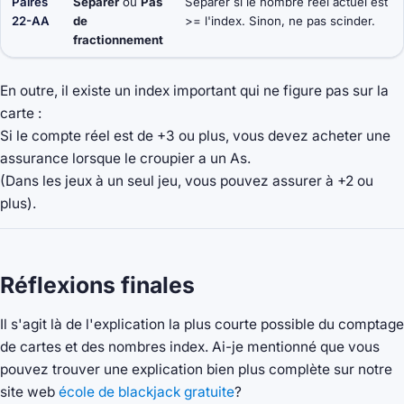
Paires
Séparer
ou
Pas
Séparer si le nombre réel actuel est
22-AA
de
>= l'index. Sinon, ne pas scinder.
fractionnement
En outre, il existe un index important qui ne figure pas sur la
carte :
Si le compte réel est de +3 ou plus, vous devez acheter une
assurance lorsque le croupier a un As.
(Dans les jeux à un seul jeu, vous pouvez assurer à +2 ou
plus).
Réflexions finales
Il s'agit là de l'explication la plus courte possible du comptage
de cartes et des nombres index. Ai-je mentionné que vous
pouvez trouver une explication bien plus complète sur notre
site web
école de blackjack gratuite
?