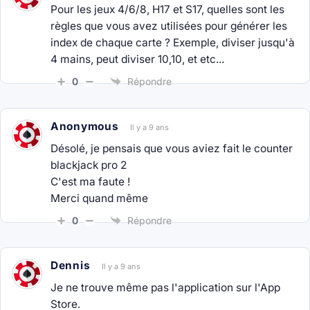
Pour les jeux 4/6/8, H17 et S17, quelles sont les
règles que vous avez utilisées pour générer les
index de chaque carte ? Exemple, diviser jusqu'à
4 mains, peut diviser 10,10, et etc...
0
Répondre
Anonymous
Il y a 9 ans
Désolé, je pensais que vous aviez fait le counter
blackjack pro 2
C'est ma faute !
Merci quand même
0
Répondre
Dennis
Il y a 9 ans
Je ne trouve même pas l'application sur l'App
Store.