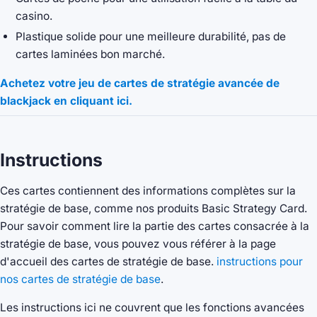
casino.
Plastique solide pour une meilleure durabilité, pas de
cartes laminées bon marché.
Achetez votre jeu de cartes de stratégie avancée de
blackjack en cliquant ici.
Instructions
Ces cartes contiennent des informations complètes sur la
stratégie de base, comme nos produits Basic Strategy Card.
Pour savoir comment lire la partie des cartes consacrée à la
stratégie de base, vous pouvez vous référer à la page
d'accueil des cartes de stratégie de base.
instructions pour
nos cartes de stratégie de base
.
Les instructions ici ne couvrent que les fonctions avancées