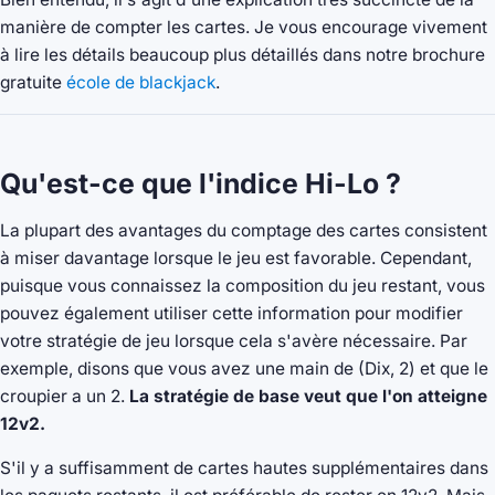
manière de compter les cartes. Je vous encourage vivement
à lire les détails beaucoup plus détaillés dans notre brochure
gratuite
école de blackjack
.
Qu'est-ce que l'indice Hi-Lo ?
La plupart des avantages du comptage des cartes consistent
à miser davantage lorsque le jeu est favorable. Cependant,
puisque vous connaissez la composition du jeu restant, vous
pouvez également utiliser cette information pour modifier
votre stratégie de jeu lorsque cela s'avère nécessaire. Par
exemple, disons que vous avez une main de (Dix, 2) et que le
croupier a un 2.
La stratégie de base veut que l'on atteigne
12v2.
S'il y a suffisamment de cartes hautes supplémentaires dans