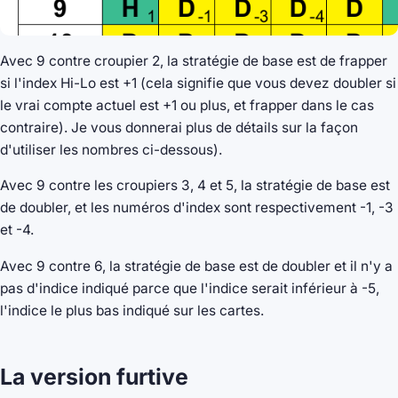
Avec 9 contre croupier 2, la stratégie de base est de frapper
si l'index Hi-Lo est +1 (cela signifie que vous devez doubler si
le vrai compte actuel est +1 ou plus, et frapper dans le cas
contraire). Je vous donnerai plus de détails sur la façon
d'utiliser les nombres ci-dessous).
Avec 9 contre les croupiers 3, 4 et 5, la stratégie de base est
de doubler, et les numéros d'index sont respectivement -1, -3
et -4.
Avec 9 contre 6, la stratégie de base est de doubler et il n'y a
pas d'indice indiqué parce que l'indice serait inférieur à -5,
l'indice le plus bas indiqué sur les cartes.
La version furtive