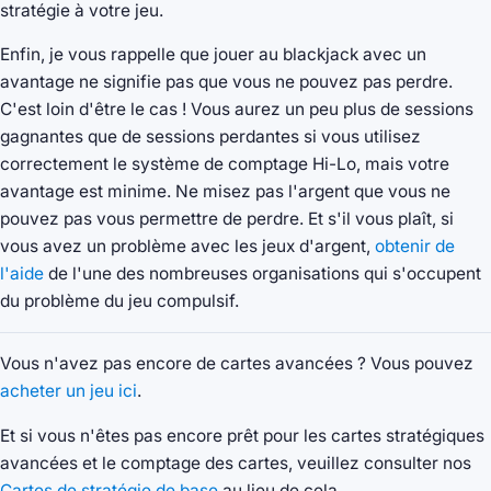
stratégie à votre jeu.
Enfin, je vous rappelle que jouer au blackjack avec un
avantage ne signifie pas que vous ne pouvez pas perdre.
C'est loin d'être le cas ! Vous aurez un peu plus de sessions
gagnantes que de sessions perdantes si vous utilisez
correctement le système de comptage Hi-Lo, mais votre
avantage est minime. Ne misez pas l'argent que vous ne
pouvez pas vous permettre de perdre. Et s'il vous plaît, si
vous avez un problème avec les jeux d'argent,
obtenir de
l'aide
de l'une des nombreuses organisations qui s'occupent
du problème du jeu compulsif.
Vous n'avez pas encore de cartes avancées ? Vous pouvez
acheter un jeu ici
.
Et si vous n'êtes pas encore prêt pour les cartes stratégiques
avancées et le comptage des cartes, veuillez consulter nos
Cartes de stratégie de base
au lieu de cela.