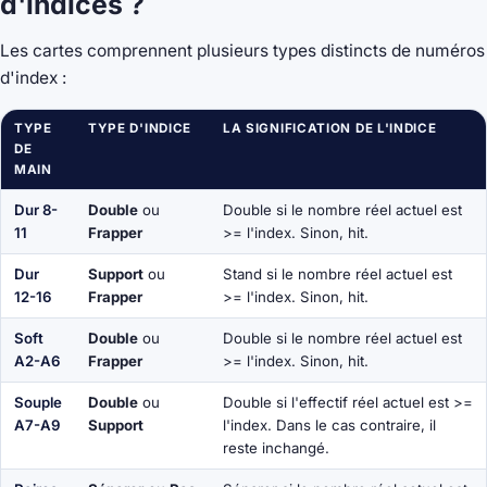
d'indices ?
Les cartes comprennent plusieurs types distincts de numéros
d'index :
TYPE
TYPE D'INDICE
LA SIGNIFICATION DE L'INDICE
DE
MAIN
Dur 8-
Double
ou
Double si le nombre réel actuel est
11
Frapper
>= l'index. Sinon, hit.
Dur
Support
ou
Stand si le nombre réel actuel est
12-16
Frapper
>= l'index. Sinon, hit.
Soft
Double
ou
Double si le nombre réel actuel est
A2-A6
Frapper
>= l'index. Sinon, hit.
Souple
Double
ou
Double si l'effectif réel actuel est >=
A7-A9
Support
l'index. Dans le cas contraire, il
reste inchangé.