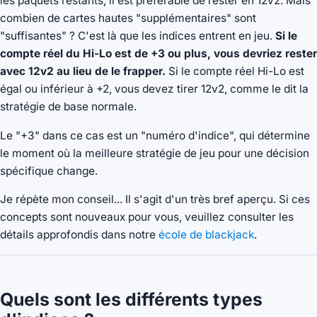
les paquets restants, il est préférable de rester en 12v2. Mais
combien de cartes hautes "supplémentaires" sont
"suffisantes" ? C'est là que les indices entrent en jeu.
Si le
compte réel du Hi-Lo est de +3 ou plus, vous devriez rester
avec 12v2 au lieu de le frapper.
Si le compte réel Hi-Lo est
égal ou inférieur à +2, vous devez tirer 12v2, comme le dit la
stratégie de base normale.
Le "+3" dans ce cas est un "numéro d'indice", qui détermine
le moment où la meilleure stratégie de jeu pour une décision
spécifique change.
Je répète mon conseil... Il s'agit d'un très bref aperçu. Si ces
concepts sont nouveaux pour vous, veuillez consulter les
détails approfondis dans notre
école de blackjack
.
Quels sont les différents types