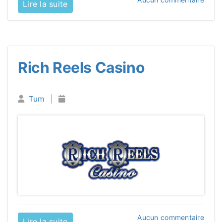
Lire la suite
Rich Reels Casino
Tum
|
Aucun commentaire
Lire la suite