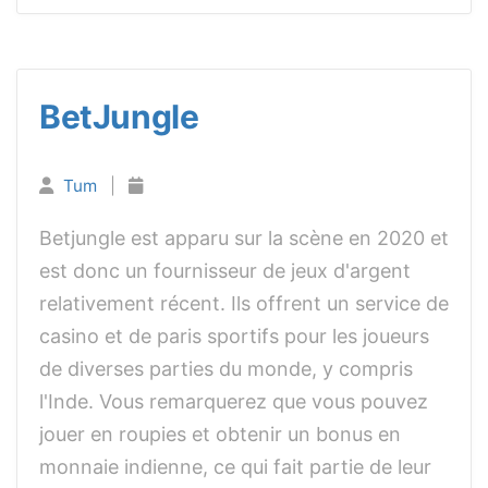
BetJungle
Tum
|
Betjungle est apparu sur la scène en 2020 et
est donc un fournisseur de jeux d'argent
relativement récent. Ils offrent un service de
casino et de paris sportifs pour les joueurs
de diverses parties du monde, y compris
l'Inde. Vous remarquerez que vous pouvez
jouer en roupies et obtenir un bonus en
monnaie indienne, ce qui fait partie de leur