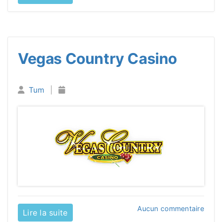
Vegas Country Casino
Tum
|
Aucun commentaire
Lire la suite