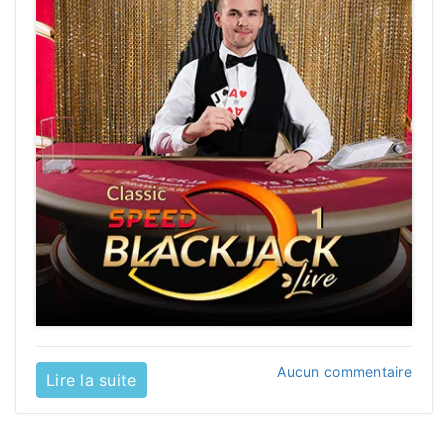
Aucun commentaire
Lire la suite