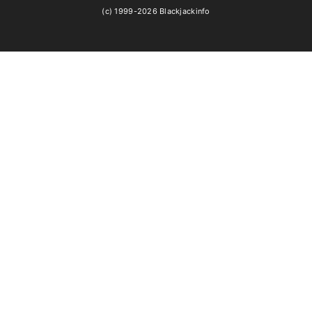
(c) 1999-2026 Blackjackinfo