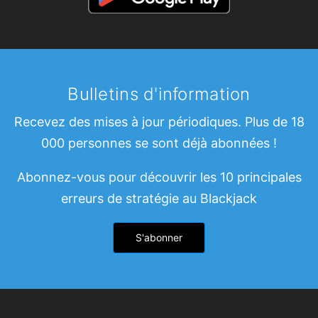
Bulletins d'information
Recevez des mises à jour périodiques. Plus de 18
000 personnes se sont déjà abonnées !
Abonnez-vous pour découvrir les 10 principales
erreurs de stratégie au Blackjack
S'abonner