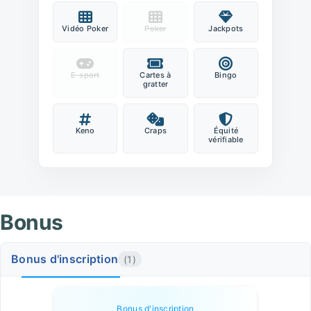
Vidéo Poker
Poker
Jackpots
E-sport
Cartes à
Bingo
gratter
Keno
Craps
Équité
vérifiable
Bonus
Bonus d'inscription
(1)
Bonus d'inscription