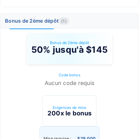
Bonus de 2ème dépôt
(1)
Bonus de 2ème dépôt
50% jusqu'à $145
Code bonus
Aucun code requis
Exigences de mise
200x le bonus
Mise requise :
$29,000