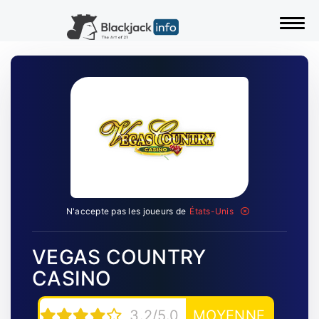
Togg
N'accepte pas les joueurs de
États-Unis
VEGAS COUNTRY
CASINO
3.2/5.0
MOYENNE