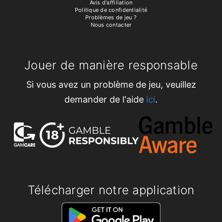
Avis d'affiliation
Politique de confidentialité
Problèmes de jeu ?
Nous contacter
Jouer de manière responsable
Si vous avez un problème de jeu, veuillez
demander de l'aide
ici
.
Télécharger notre application