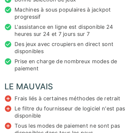
Machines à sous populaires à jackpot
progressif
L'assistance en ligne est disponible 24
heures sur 24 et 7 jours sur 7
Des jeux avec croupiers en direct sont
disponibles
Prise en charge de nombreux modes de
paiement
LE MAUVAIS
Frais liés à certaines méthodes de retrait
Le filtre du fournisseur de logiciel n'est pas
disponible
Tous les modes de paiement ne sont pas
disponibles dans tous les pays