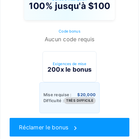
100% jusqu'à $100
Code bonus
Aucun code requis
Exigences de mise
200x le bonus
Mise requise :
$20,000
Difficulté :
TRÈS DIFFICILE
Réclamer le bonus