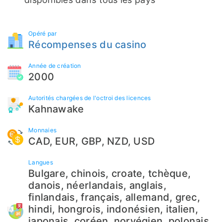
Opéré par
Récompenses du casino
Année de création
2000
Autorités chargées de l'octroi des licences
Kahnawake
Monnaies
CAD, EUR, GBP, NZD, USD
Langues
Bulgare, chinois, croate, tchèque,
danois, néerlandais, anglais,
finlandais, français, allemand, grec,
hindi, hongrois, indonésien, italien,
japonais, coréen, norvégien, polonais,