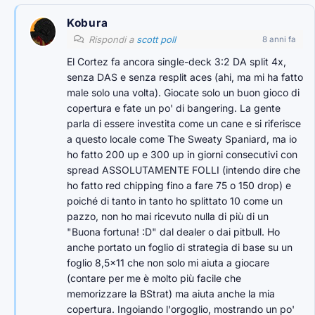
Kobura
Rispondi a
scott poll
8 anni fa
El Cortez fa ancora single-deck 3:2 DA split 4x,
senza DAS e senza resplit aces (ahi, ma mi ha fatto
male solo una volta). Giocate solo un buon gioco di
copertura e fate un po' di bangering. La gente
parla di essere investita come un cane e si riferisce
a questo locale come The Sweaty Spaniard, ma io
ho fatto 200 up e 300 up in giorni consecutivi con
spread ASSOLUTAMENTE FOLLI (intendo dire che
ho fatto red chipping fino a fare 75 o 150 drop) e
poiché di tanto in tanto ho splittato 10 come un
pazzo, non ho mai ricevuto nulla di più di un
"Buona fortuna! :D" dal dealer o dai pitbull. Ho
anche portato un foglio di strategia di base su un
foglio 8,5×11 che non solo mi aiuta a giocare
(contare per me è molto più facile che
memorizzare la BStrat) ma aiuta anche la mia
copertura. Ingoiando l'orgoglio, mostrando un po'