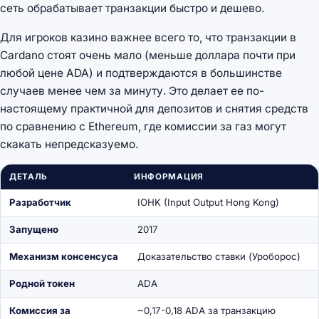
сеть обрабатывает транзакции быстро и дешево.
Для игроков казино важнее всего то, что транзакции в
Cardano стоят очень мало (меньше доллара почти при
любой цене ADA) и подтверждаются в большинстве
случаев менее чем за минуту. Это делает ее по-
настоящему практичной для депозитов и снятия средств
по сравнению с Ethereum, где комиссии за газ могут
скакать непредсказуемо.
ДЕТАЛЬ
ИНФОРМАЦИЯ
Разработчик
IOHK (Input Output Hong Kong)
Запущено
2017
Механизм консенсуса
Доказательство ставки (Уроборос)
Родной токен
ADA
Комиссия за
~0,17-0,18 ADA за транзакцию