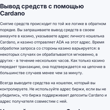
Вывод средств с помощью
Cardano
Снятие средств происходит по той же логике в обратном
порядке. Вы запрашиваете вывод средств в своем
аккаунте в казино, указываете адрес личного кошелька
Cardano, и казино отправляет ADA на этот адрес. Время
обработки запроса со стороны казино варьируется: в
некоторых случаях он обрабатывается мгновенно, в
других - в течение нескольких часов. Как только казино
передает транзакцию, она подтверждается на цепочке в
большинстве случаев менее чем за минуту.
Всегда выводите средства на кошелек, который вы
контролируете. Не используйте адрес биржи, если вы не
убедились, что биржа поддерживает депозиты Cardano и
адрес получателя совместим с ней.