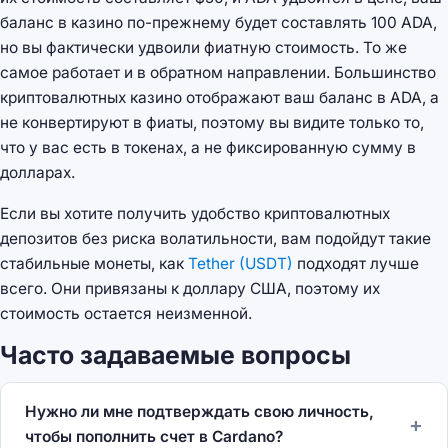
баланс в казино по-прежнему будет составлять 100 ADA,
но вы фактически удвоили фиатную стоимость. То же
самое работает и в обратном направлении. Большинство
криптовалютных казино отображают ваш баланс в ADA, а
не конвертируют в фиаты, поэтому вы видите только то,
что у вас есть в токенах, а не фиксированную сумму в
долларах.
Если вы хотите получить удобство криптовалютных
депозитов без риска волатильности, вам подойдут такие
стабильные монеты, как
Tether (USDT)
подходят лучше
всего. Они привязаны к доллару США, поэтому их
стоимость остается неизменной.
Часто задаваемые вопросы
Нужно ли мне подтверждать свою личность,
чтобы пополнить счет в Cardano?