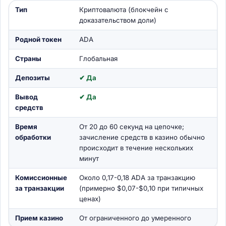
Тип
Криптовалюта (блокчейн с
доказательством доли)
Родной токен
ADA
Страны
Глобальная
Депозиты
✔ Да
Вывод
✔ Да
средств
Время
От 20 до 60 секунд на цепочке;
обработки
зачисление средств в казино обычно
происходит в течение нескольких
минут
Комиссионные
Около 0,17-0,18 ADA за транзакцию
за транзакции
(примерно $0,07-$0,10 при типичных
ценах)
Прием казино
От ограниченного до умеренного