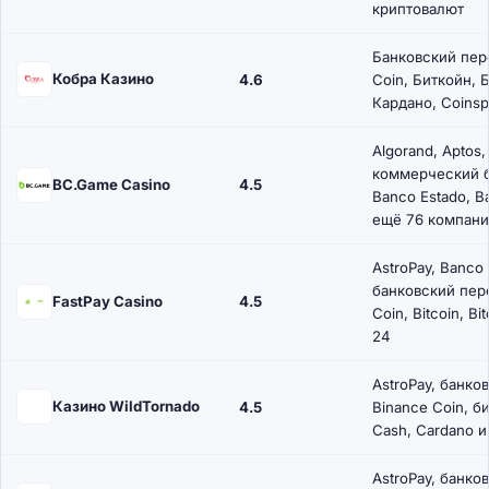
криптовалют
Банковский пер
Кобра Казино
4.6
Coin, Биткойн, 
Кардано, Coinsp
Algorand, Aptos
коммерческий ба
4.5
BC.Game Casino
Banco Estado, Ba
ещё 76 компани
AstroPay, Banco d
банковский пер
4.5
FastPay Casino
Coin, Bitcoin, B
24
AstroPay, банко
Казино WildTornado
4.5
Binance Coin, би
Cash, Cardano и
AstroPay, банко