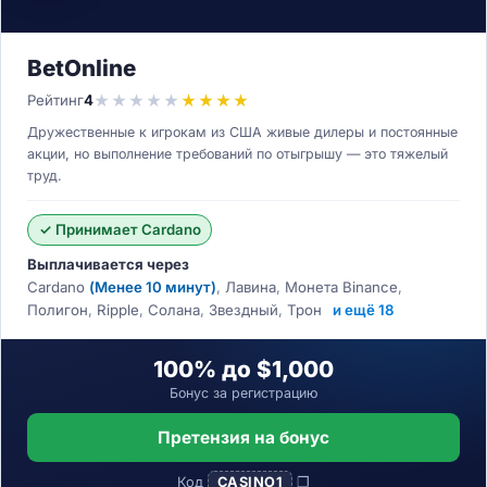
BetOnline
Рейтинг
4
★★★★★
★★★★★
Дружественные к игрокам из США живые дилеры и постоянные
акции, но выполнение требований по отыгрышу — это тяжелый
труд.
✓ Принимает Cardano
Выплачивается через
Cardano
(Менее 10 минут)
Лавина
Монета Binance
Полигон
Ripple
Солана
Звездный
Трон
и ещё 18
100% до $1,000
Бонус за регистрацию
Претензия на бонус
Код
CASINO1
❐