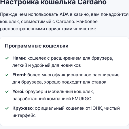
Настройка кошелька Cardano
Прежде чем использовать ADA в казино, вам понадобится
кошелек, совместимый с Cardano. Наиболее
распространенными вариантами являются:
Программные кошельки
Нами
: кошелек с расширением для браузера,
легкий и удобный для новичков
Eternl
: более многофункциональное расширение
для браузера, хорошо подходит для ставок
Yoroi
: браузер и мобильный кошелек,
разработанный компанией EMURGO
Кружево
: официальный кошелек от IOHK, чистый
интерфейс