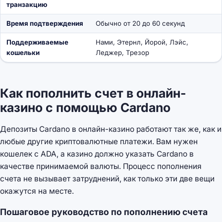
транзакцию
Время подтверждения
Обычно от 20 до 60 секунд
Поддерживаемые
Нами, Этернл, Йорой, Лэйс,
кошельки
Леджер, Трезор
Как пополнить счет в онлайн-
казино с помощью Cardano
Депозиты Cardano в онлайн-казино работают так же, как и
любые другие криптовалютные платежи. Вам нужен
кошелек с ADA, а казино должно указать Cardano в
качестве принимаемой валюты. Процесс пополнения
счета не вызывает затруднений, как только эти две вещи
окажутся на месте.
Пошаговое руководство по пополнению счета