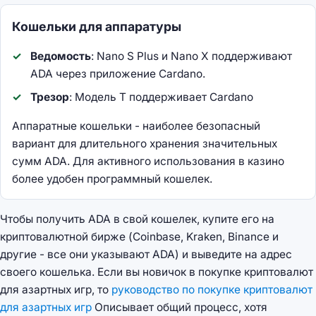
Кошельки для аппаратуры
Ведомость
: Nano S Plus и Nano X поддерживают
ADA через приложение Cardano.
Трезор
: Модель T поддерживает Cardano
Аппаратные кошельки - наиболее безопасный
вариант для длительного хранения значительных
сумм ADA. Для активного использования в казино
более удобен программный кошелек.
Чтобы получить ADA в свой кошелек, купите его на
криптовалютной бирже (Coinbase, Kraken, Binance и
другие - все они указывают ADA) и выведите на адрес
своего кошелька. Если вы новичок в покупке криптовалют
для азартных игр, то
руководство по покупке криптовалют
для азартных игр
Описывает общий процесс, хотя