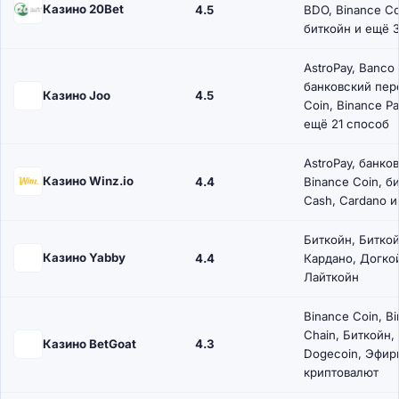
Казино 20Bet
4.5
BDO, Binance Coi
биткойн и ещё 3
AstroPay, Banco d
банковский пер
4.5
Казино Joo
Coin, Binance Pa
ещё 21 способ
AstroPay, банко
Казино Winz.io
4.4
Binance Coin, би
Cash, Cardano и
Биткойн, Битко
Казино Yabby
4.4
Кардано, Догко
Лайткойн
Binance Coin, B
Chain, Биткойн,
4.3
Казино BetGoat
Dogecoin, Эфир
криптовалют