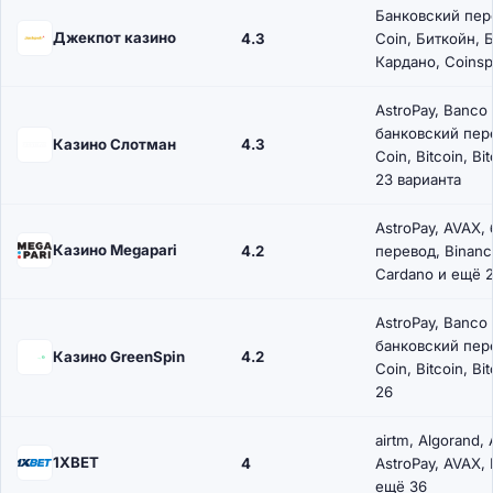
Банковский пер
Джекпот казино
4.3
Coin, Биткойн, 
Кардано, Coinsp
AstroPay, Banco d
банковский пер
4.3
Казино Слотман
Coin, Bitcoin, B
23 варианта
AstroPay, AVAX,
Казино Megapari
4.2
перевод, Binance
Cardano и ещё 2
AstroPay, Banco d
банковский пер
4.2
Казино GreenSpin
Coin, Bitcoin, B
26
airtm, Algorand, 
1XBET
4
AstroPay, AVAX, 
ещё 36