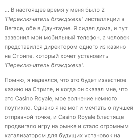
... В настоящее время у меня было 2
'
Переключатель блэкджека
' инсталляции в
Вегасе, обе в Даунтауне. Я сидел дома, и тут
зазвонил мой мобильный телефон, а человек
представился директором одного из казино
на Стрипе, который хочет установить
'
Переключатель блэкджека
'.
Помню, я надеялся, что это будет известное
казино на Стрипе, и когда он сказал мне, что
это Casino Royale, мое волнение немного
поутихло. Однако я не мог и мечтать о лучшей
отправной точке, и Casino Royale блестяще
продвигало игру на рынке и стало огромным
катализатором для будущих установок на