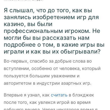
Я слышал, что до того, как вы
занялись изобретением игр для
казино, вы были
профессиональным игроком. Не
могли бы вы рассказать нам
подробнее о том, в какие игры вы
играли и как вы их обыгрывали?
Во-первых, спасибо за добрые слова во
вступлении, особенно от человека, который
пользуется большим уважением и
авторитетом в индустрии азартных игр.
Впервые я узнал, как
считать
в блэкджек
после того, как увлекся игрой во время
рабочего вечера. Через некоторое время я