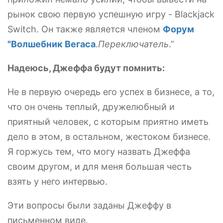
рынок свою первую успешную игру - Blackjack
Switch. Он также является членом
Форум
"Волшебник Вегаса
.
Переключатель
.”
Надеюсь, Джеффа будут помнить:
Не в первую очередь его успех в бизнесе, а то,
что он очень теплый, дружелюбный и
приятный человек, с которым приятно иметь
дело в этом, в остальном, жестоком бизнесе.
Я горжусь тем, что могу назвать Джеффа
своим другом, и для меня большая честь
взять у него интервью.
Эти вопросы были заданы Джеффу в
письменном виде.