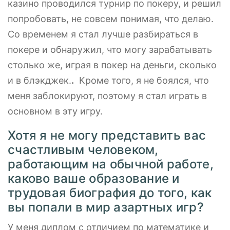
казино проводился турнир по покеру, и решил
попробовать, не совсем понимая, что делаю.
Со временем я стал лучше разбираться в
покере и обнаружил, что могу зарабатывать
столько же, играя в покер на деньги, сколько
и в блэкджек.
.
Кроме того, я не боялся, что
меня заблокируют, поэтому я стал играть в
основном в эту игру.
Хотя я не могу представить вас
счастливым человеком,
работающим на обычной работе,
каково ваше образование и
трудовая биография до того, как
вы попали в мир азартных игр?
У меня диплом с отличием по математике и