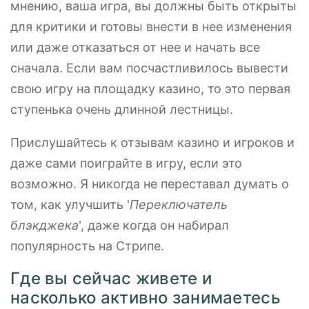
мнению, ваша игра, вы должны быть открыты
для критики и готовы внести в нее изменения
или даже отказаться от нее и начать все
сначала. Если вам посчастливилось вывести
свою игру на площадку казино, то это первая
ступенька очень длинной лестницы.
Прислушайтесь к отзывам казино и игроков и
даже сами поиграйте в игру, если это
возможно. Я никогда не переставал думать о
том, как улучшить '
Переключатель
блэкджека
', даже когда он набирал
популярность на Стрипе.
Где вы сейчас живете и
насколько активно занимаетесь