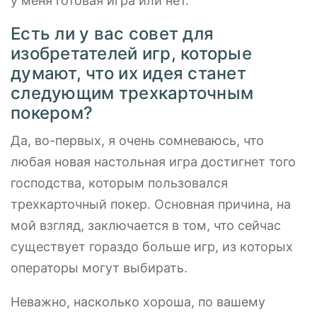
у меня готовая игра или нет.
Есть ли у вас совет для
изобретателей игр, которые
думают, что их идея станет
следующим трехкарточным
покером?
Да, во-первых, я очень сомневаюсь, что
любая новая настольная игра достигнет того
господства, которым пользовался
трехкарточный покер. Основная причина, на
мой взгляд, заключается в том, что сейчас
существует гораздо больше игр, из которых
операторы могут выбирать.
Неважно, насколько хороша, по вашему