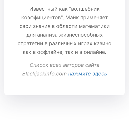
Известный как "волшебник
коэффициентов", Майк применяет
свои знания в области математики
для анализа жизнеспособных
стратегий в различных играх казино
как в оффлайне, так и в онлайне.
Список всех авторов сайта
Blackjackinfo.com
нажмите здесь