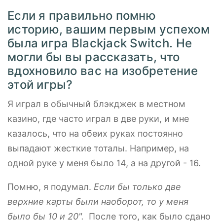
Если я правильно помню
историю, вашим первым успехом
была игра Blackjack Switch. Не
могли бы вы рассказать, что
вдохновило вас на изобретение
этой игры?
Я играл в обычный блэкджек в местном
казино, где часто играл в две руки, и мне
казалось, что на обеих руках постоянно
выпадают жесткие тоталы. Например, на
одной руке у меня было 14, а на другой - 16.
Помню, я подумал.
Если бы только две
верхние карты были наоборот, то у меня
было бы 10 и 20".
После того, как было сдано