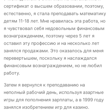
сертификат о высшем образовании, поэтому,
естественно, я стала преподавать математику
детям 11-18 лет. Мне нравилась эта работа, но
я чувствовал себя недовольным финансовым
вознаграждением, поэтому через 5 лет я
оставил эту профессию и на несколько лет
занялся продажами. Это оказалось для меня
перевертышем, поскольку я наслаждался
финансовым вознаграждением, но не любил
работу.
Затем я вернулся к преподаванию на
неполный рабочий день, используя азартные
игры для пополнения зарплаты, а в 1999 году
занялся изобретением игр для казино.