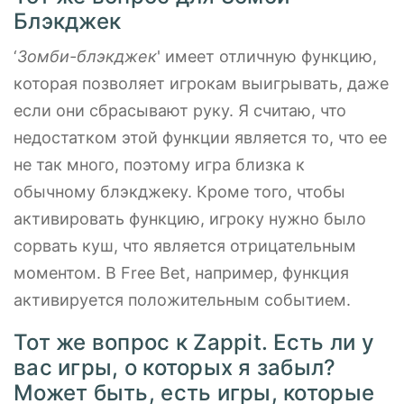
Блэкджек
‘
Зомби-блэкджек
' имеет отличную функцию,
которая позволяет игрокам выигрывать, даже
если они сбрасывают руку. Я считаю, что
недостатком этой функции является то, что ее
не так много, поэтому игра близка к
обычному блэкджеку. Кроме того, чтобы
активировать функцию, игроку нужно было
сорвать куш, что является отрицательным
моментом. В Free Bet, например, функция
активируется положительным событием.
Тот же вопрос к Zappit. Есть ли у
вас игры, о которых я забыл?
Может быть, есть игры, которые