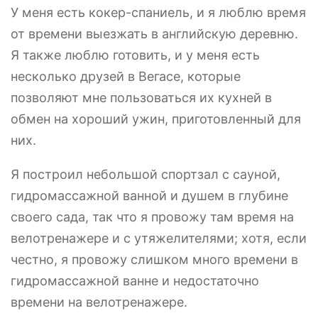
У меня есть кокер-спаниель, и я люблю время
от времени выезжать в английскую деревню.
Я также люблю готовить, и у меня есть
несколько друзей в Вегасе, которые
позволяют мне пользоваться их кухней в
обмен на хороший ужин, приготовленный для
них.
Я построил небольшой спортзал с сауной,
гидромассажной ванной и душем в глубине
своего сада, так что я провожу там время на
велотренажере и с утяжелителями; хотя, если
честно, я провожу слишком много времени в
гидромассажной ванне и недостаточно
времени на велотренажере.