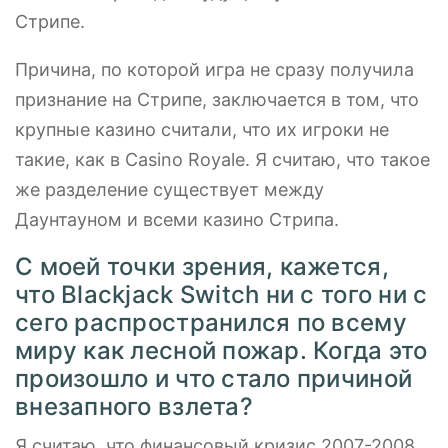
Стрипе.
Причина, по которой игра не сразу получила
признание на Стрипе, заключается в том, что
крупные казино считали, что их игроки не
такие, как в Casino Royale. Я считаю, что такое
же разделение существует между
Даунтауном и всеми казино Стрипа.
С моей точки зрения, кажется,
что Blackjack Switch ни с того ни с
сего распространился по всему
миру как лесной пожар. Когда это
произошло и что стало причиной
внезапного взлета?
Я считаю, что финансовый кризис 2007-2008