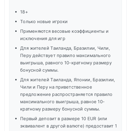
18+
Только новые игроки
Применяются весовые коэффициенты и
исключения для игр
Для жителей Таиланда, Бразилии, Чили,
Перу действует правило максимального
выигрыша, равного 10-кратному размеру
бонусной суммы.
Для жителей Таиланда, Японии, Бразилии,
Чили и Перу на приветственное
предложение распространяется правило
максимального выигрыша, равное 10-
кратному размеру бонусной суммы.
Первый депозит в размере 10 EUR (или
эквивалент в другой валюте) предоставит 1