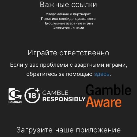
Важные ссылки
Уведомление о партнерах
Политика конфиденциальности
Проблемные азартные игры?
Свяжитесь с нами
Играйте ответственно
Если у вас проблемы с азартными играми,
обратитесь за помощью
здесь
.
Загрузите наше приложение