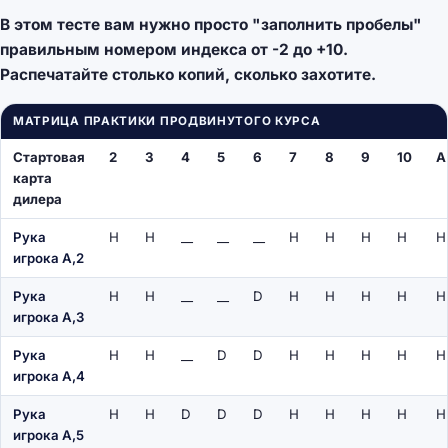
В этом тесте вам нужно просто "заполнить пробелы"
правильным номером индекса от -2 до +10.
Распечатайте столько копий, сколько захотите.
МАТРИЦА ПРАКТИКИ ПРОДВИНУТОГО КУРСА
Стартовая
2
3
4
5
6
7
8
9
10
A
карта
дилера
Рука
H
H
__
__
__
H
H
H
H
H
игрока A,2
Рука
H
H
__
__
D
H
H
H
H
H
игрока A,3
Рука
H
H
__
D
D
H
H
H
H
H
игрока A,4
Рука
H
H
D
D
D
H
H
H
H
H
игрока A,5