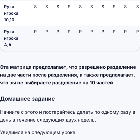
Рука
S
S
S
S
S
S
S
S
S
S
игрока
10,10
Рука
P
P
P
P
P
P
P
P
P
P
игрока
A,A
Эта матрица предполагает, что разрешено разделение
на две части после разделения, а также предполагает,
что вы не выбираете разделение на 10 частей.
Домашнее задание
Начните с этого и постарайтесь делать по одному разу в
день в течение следующих двух недель.
Увидимся на следующем уроке.