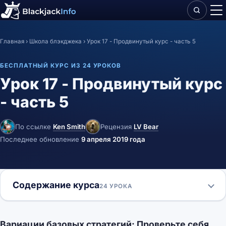
Главная
›
Школа блэкджека
›
Урок 17 - Продвинутый курс - часть 5
БЕСПЛАТНЫЙ КУРС ИЗ 24 УРОКОВ
Урок 17 - Продвинутый курс
- часть 5
По ссылке
Ken Smith
Рецензия
LV Bear
Последнее обновление
9 апреля 2019 года
Содержание курса
24 УРОКА
Вариации базовых стратегий: Проверьте себя