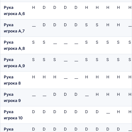
Рука
H
D
D
D
D
H
H
H
H
H
игрока A,6
Рука
__
D
D
D
D
S
S
H
H
__
игрока A,7
Рука
S
S
__
__
__
S
S
S
S
S
игрока A,8
Рука
S
S
S
__
__
S
S
S
S
S
игрока A,9
Рука
H
H
H
__
__
H
H
H
H
H
игрока 8
Рука
__
__
D
D
D
__
H
H
H
H
игрока 9
Рука
D
D
D
D
D
D
D
__
H
H
игрока 10
Рука
D
D
D
D
D
D
D
D
D
__