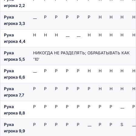
игрока 2,2
Рука
__
P
P
P
P
P
H
H
H
H
игрока 3,3
Рука
H
H
H
__
__
H
H
H
H
H
игрока 4,4
Рука
НИКОГДА НЕ РАЗДЕЛЯТЬ; ОБРАБАТЫВАТЬ КАК
игрока 5,5
'10'
Рука
__
P
P
P
P
H
H
H
H
H
игрока 6,6
Рука
P
P
P
P
P
P
H
H
H
H
игрока 7,7
Рука
P
P
P
P
P
P
P
P
__
P
игрока 8,8
Рука
P
P
P
P
P
__
P
P
S
__
игрока 9,9