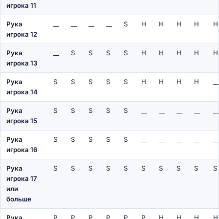
игрока 11
Рука
__
__
__
__
S
H
H
H
H
H
игрока 12
Рука
__
S
S
S
S
H
H
H
H
H
игрока 13
Рука
S
S
S
S
S
H
H
H
H
__
игрока 14
Рука
S
S
S
S
S
__
__
__
__
__
игрока 15
Рука
S
S
S
S
S
__
__
__
__
__
игрока 16
Рука
S
S
S
S
S
S
S
S
S
S
игрока 17
или
больше
Рука
P
P
P
P
P
P
H
H
H
H