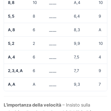
8,8
10
____
A,4
10
5,5
8
____
6,4
9
A,8
6
____
8,3
A
5,2
2
____
9,9
10
A,4
6
____
7,5
4
2,3,4,A
6
____
7,7
9
A,A
A
____
9,3
7
L’importanza della velocità
– Insisto sulla