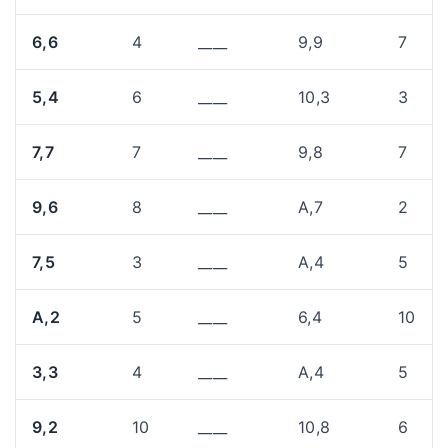
6,6
4
____
9,9
7
5,4
6
____
10,3
3
7,7
7
____
9,8
7
9,6
8
____
A,7
2
7,5
3
____
A,4
5
A,2
5
____
6,4
10
3,3
4
____
A,4
5
9,2
10
____
10,8
6