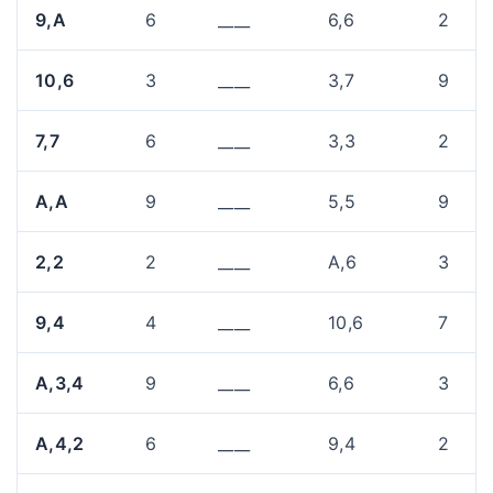
9,A
6
____
6,6
2
10,6
3
____
3,7
9
7,7
6
____
3,3
2
A,A
9
____
5,5
9
2,2
2
____
A,6
3
9,4
4
____
10,6
7
A,3,4
9
____
6,6
3
A,4,2
6
____
9,4
2