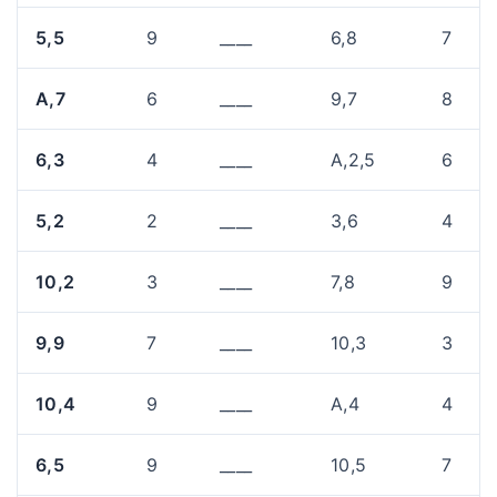
5,5
9
____
6,8
7
A,7
6
____
9,7
8
6,3
4
____
A,2,5
6
5,2
2
____
3,6
4
10,2
3
____
7,8
9
9,9
7
____
10,3
3
10,4
9
____
A,4
4
6,5
9
____
10,5
7