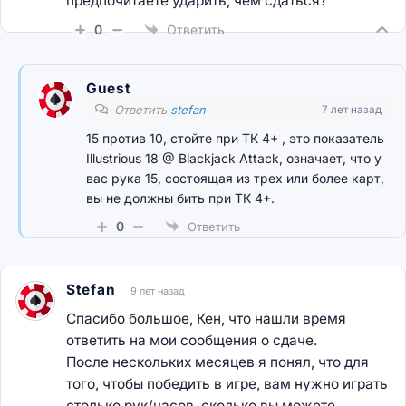
предпочитаете ударить, чем сдаться?
0
Ответить
Guest
Ответить
stefan
7 лет назад
15 против 10, стойте при ТК 4+ , это показатель
Illustrious 18 @ Blackjack Attack, означает, что у
вас рука 15, состоящая из трех или более карт,
вы не должны бить при ТК 4+.
0
Ответить
Stefan
9 лет назад
Спасибо большое, Кен, что нашли время
ответить на мои сообщения о сдаче.
После нескольких месяцев я понял, что для
того, чтобы победить в игре, вам нужно играть
столько рук/часов, сколько вы можете,