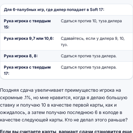
Для 6-палубных игр, где дилер попадает в Soft 17:
Рука игрока с твердым
Сдаться против 10, туза дилера
15:
Рука игрока 9,7 или 10,6:
Сдавайтесь, если у дилера 9, 10,
туз.
Рука игрока 8, 8:
Сдаться против туза дилера.
Рука игрока с твердым
Сдаться против туза дилера.
17:
Поздняя сдача увеличивает преимущество игрока на
скромные .1%, но мне нравится, когда я делаю большую
ставку и получаю 10 в качестве первой карты, как и
ожидалось, а затем получаю последнюю 6 в колоде в
качестве следующей карты. Кто не делал этого раньше?
Если вы считаете карты, вариант сдачи становится еще