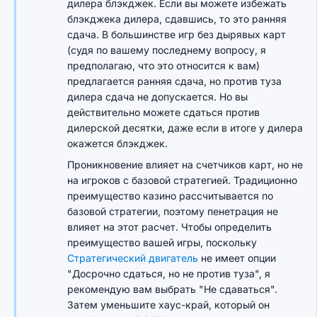
дилера блэкджек. Если вы можете избежать
блэкджека дилера, сдавшись, то это ранняя
сдача. В большинстве игр без дырявых карт
(судя по вашему последнему вопросу, я
предполагаю, что это относится к вам)
предлагается ранняя сдача, но против туза
дилера сдача не допускается. Но вы
действительно можете сдаться против
дилерской десятки, даже если в итоге у дилера
окажется блэкджек.
Проникновение влияет на счетчиков карт, но не
на игроков с базовой стратегией. Традиционно
преимущество казино рассчитывается по
базовой стратегии, поэтому пенетрация не
влияет на этот расчет. Чтобы определить
преимущество вашей игры, поскольку
Стратегический двигатель
не имеет опции
"Досрочно сдаться, но не против туза", я
рекомендую вам выбрать "Не сдаваться".
Затем уменьшите хаус-край, который он