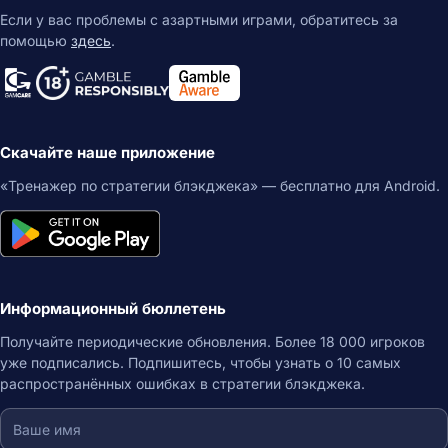
Если у вас проблемы с азартными играми, обратитесь за
помощью
здесь
.
Скачайте наше приложение
«Тренажер по стратегии блэкджека» — бесплатно для Android.
Информационный бюллетень
Получайте периодические обновления. Более 18 000 игроков
уже подписались. Подпишитесь, чтобы узнать о 10 самых
распространённых ошибках в стратегии блэкджека.