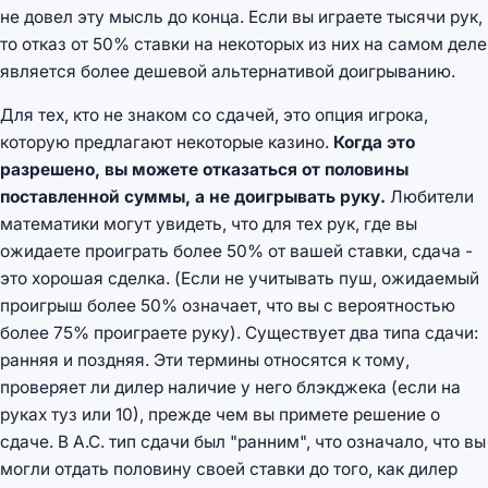
не довел эту мысль до конца. Если вы играете тысячи рук,
то отказ от 50% ставки на некоторых из них на самом деле
является более дешевой альтернативой доигрыванию.
Для тех, кто не знаком со сдачей, это опция игрока,
которую предлагают некоторые казино.
Когда это
разрешено, вы можете отказаться от половины
поставленной суммы, а не доигрывать руку.
Любители
математики могут увидеть, что для тех рук, где вы
ожидаете проиграть более 50% от вашей ставки, сдача -
это хорошая сделка. (Если не учитывать пуш, ожидаемый
проигрыш более 50% означает, что вы с вероятностью
более 75% проиграете руку). Существует два типа сдачи:
ранняя и поздняя. Эти термины относятся к тому,
проверяет ли дилер наличие у него блэкджека (если на
руках туз или 10), прежде чем вы примете решение о
сдаче. В A.C. тип сдачи был "ранним", что означало, что вы
могли отдать половину своей ставки до того, как дилер