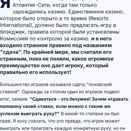
Я
Атлантик-Сити, когда там только
зарождались казино. Единственное казино,
которое было открыто в то время (Resorts
International), должно было предлагать игру в
блэкджек, правила которой были установлены
Комиссией по контролю за казино.
и в него
входило странное правило под названием
"сдача". По крайней мере, мы считали его
странным, пока не поняли, какое огромное
преимущество оно дает игроку, который
правильно его использует!
Большинство игроков называли сдачу "лоховской
ставкой". Однажды за столом один из игроков подвел
итог, заявив:
"Сдаваться - это безумие! Зачем отдавать
половину своей ставки, если можно с таким же
успехом выиграть руку?"
В какой-то степени он был
прав. Я хочу сказать, что это правда, что игрок может
выиграть или проиграть каждую конкретную руку, но он