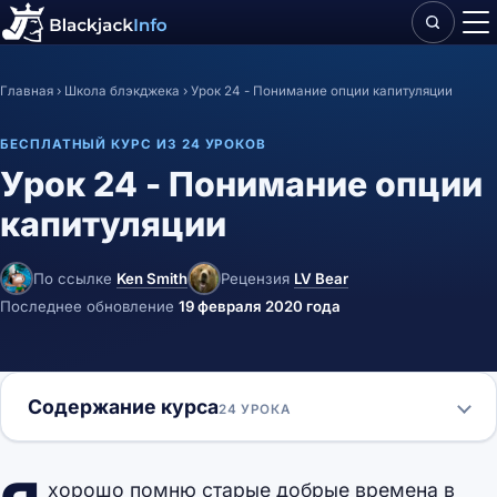
Главная
›
Школа блэкджека
›
Урок 24 - Понимание опции капитуляции
БЕСПЛАТНЫЙ КУРС ИЗ 24 УРОКОВ
Урок 24 - Понимание опции
капитуляции
По ссылке
Ken Smith
Рецензия
LV Bear
Последнее обновление
19 февраля 2020 года
Содержание курса
24 УРОКА
хорошо помню старые добрые времена в