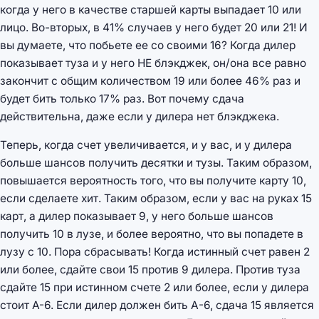
когда у него в качестве старшей карты выпадает 10 или
лицо. Во-вторых, в 41% случаев у него будет 20 или 21! И
вы думаете, что побьете ее со своими 16? Когда дилер
показывает туза и у него НЕ блэкджек, он/она все равно
закончит с общим количеством 19 или более 46% раз и
будет бить только 17% раз. Вот почему сдача
действительна, даже если у дилера нет блэкджека.
Теперь, когда счет увеличивается, и у вас, и у дилера
больше шансов получить десятки и тузы. Таким образом,
повышается вероятность того, что вы получите карту 10,
если сделаете хит. Таким образом, если у вас на руках 15
карт, а дилер показывает 9, у него больше шансов
получить 10 в лузе, и более вероятно, что вы попадете в
лузу с 10. Пора сбрасывать! Когда истинный счет равен 2
или более, сдайте свои 15 против 9 дилера. Против туза
сдайте 15 при истинном счете 2 или более, если у дилера
стоит A-6. Если дилер должен бить А-6, сдача 15 является