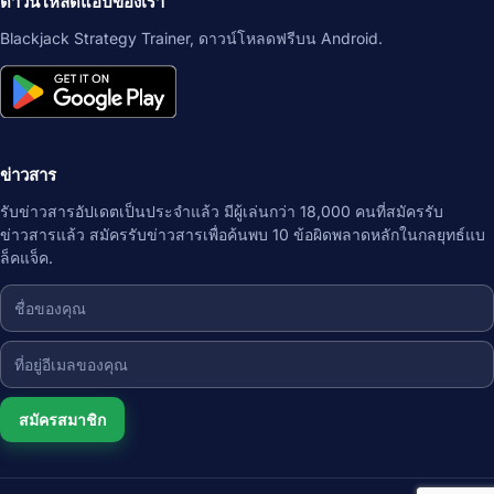
ดาวน์โหลดแอปของเรา
Blackjack Strategy Trainer, ดาวน์โหลดฟรีบน Android.
ข่าวสาร
รับข่าวสารอัปเดตเป็นประจำแล้ว มีผู้เล่นกว่า 18,000 คนที่สมัครรับ
ข่าวสารแล้ว สมัครรับข่าวสารเพื่อค้นพบ 10 ข้อผิดพลาดหลักในกลยุทธ์แบ
ล็คแจ็ค.
สมัครสมาชิก