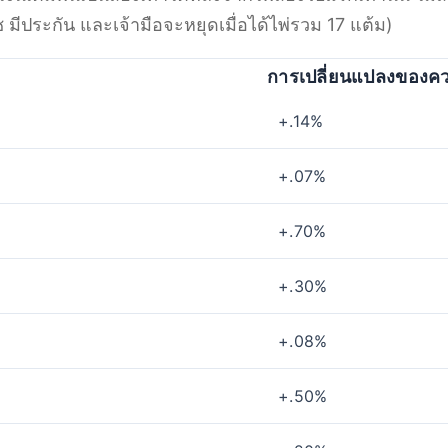
 มีประกัน และเจ้ามือจะหยุดเมื่อได้ไพ่รวม 17 แต้ม)
การเปลี่ยนแปลงของคว
+.14%
+.07%
+.70%
+.30%
+.08%
+.50%