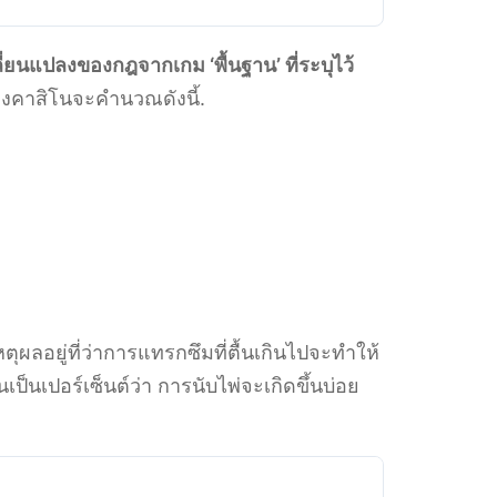
่ยนแปลงของกฎจากเกม ‘พื้นฐาน’ ที่ระบุไว้
องคาสิโนจะคำนวณดังนี้.
ตุผลอยู่ที่ว่าการแทรกซึมที่ตื้นเกินไปจะทำให้
เป็นเปอร์เซ็นต์ว่า การนับไพ่จะเกิดขึ้นบ่อย