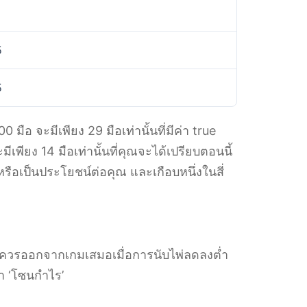
5
5
ือ จะมีเพียง 29 มือเท่านั้นที่มีค่า true
มีเพียง 14 มือเท่านั้นที่คุณจะได้เปรียบตอนนี้
ือเป็นประโยชน์ต่อคุณ และเกือบหนึ่งในสี่
ควรออกจากเกมเสมอเมื่อการนับไพ่ลดลงต่ำ
่า ‘โซนกำไร’