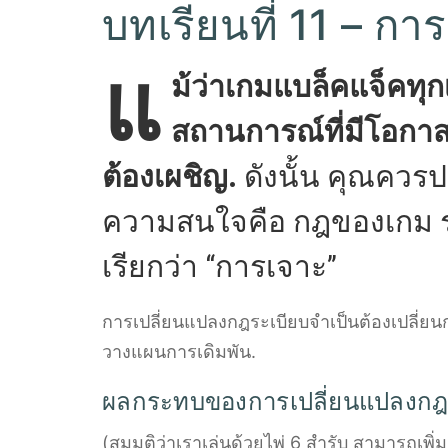
บทเรียนที่ 11 – ก
แ
ม้ว่าเกมแบล็คแจ็คทุก
สถานการณ์ที่มีโอกาสช
ต้องเผชิญ.
ดังนั้น คุณควรป
ความสนใจคือ กฎของเกม รว
เรียกว่า “การเจาะ”
การเปลี่ยนแปลงกฎระเบียบจำเป็นต้องเปลี่ยนกลย
วางแผนการเดิมพัน.
ผลกระทบของการเปลี่ยนแปลงกฎต่
(สมมติว่าเราเล่นด้วยไพ่ 6 สำรับ สามารถเพิ่ม