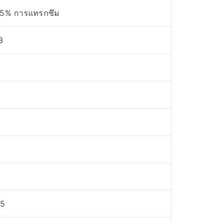
5% การแทรกซึม
3
.5