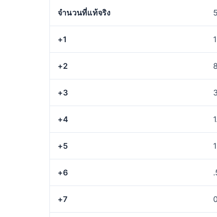
จำนวนที่แท้จริง
+1
+2
+3
+4
1
+5
1
+6
.
+7