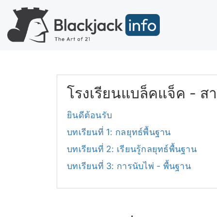
โรงเรียนแบล็คแจ็ค - ส
ยินดีต้อนรับ
บทเรียนที่ 1: กลยุทธ์พื้นฐาน
บทเรียนที่ 2: เรียนรู้กลยุทธ์พื้นฐาน
บทเรียนที่ 3: การนับไพ่ - พื้นฐาน