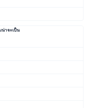
น่าจะเป็น