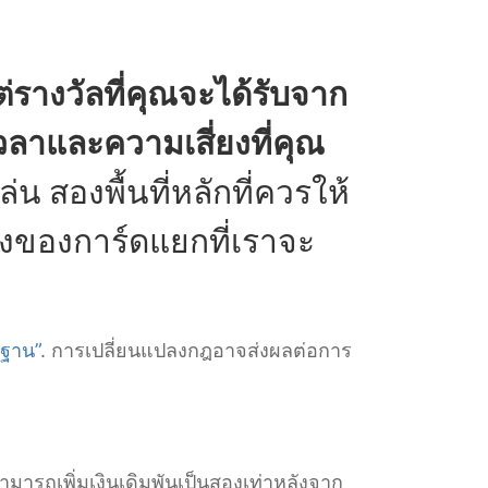
่รางวัลที่คุณจะได้รับจาก
วลาและความเสี่ยงที่คุณ
น สองพื้นที่หลักที่ควรให้
งของการ์ดแยกที่เราจะ
นฐาน”
. การเปลี่ยนแปลงกฎอาจส่งผลต่อการ
สามารถเพิ่มเงินเดิมพันเป็นสองเท่าหลังจาก