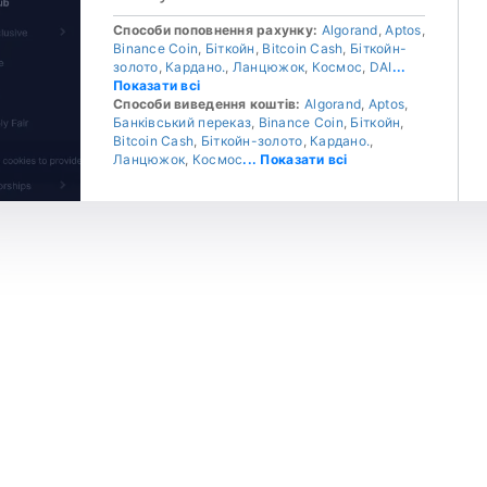
Способи поповнення рахунку:
Algorand
,
Aptos
,
Binance Coin
,
Біткойн
,
Bitcoin Cash
,
Біткойн-
золото
,
Кардано.
,
Ланцюжок
,
Космос
,
DAI
...
Показати всі
Способи виведення коштів:
Algorand
,
Aptos
,
Банківський переказ
,
Binance Coin
,
Біткойн
,
Bitcoin Cash
,
Біткойн-золото
,
Кардано.
,
Ланцюжок
,
Космос
... Показати всі