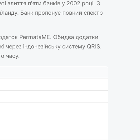
і злиття п'яти банків у 2002 році. З
їланду. Банк пропонує повний спектр
додаток PermataME. Обидва додатки
і через індонезійську систему QRIS.
о часу.