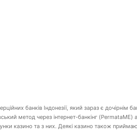
ерційних банків Індонезії, який зараз є дочірнім 
івський метод через інтернет-банкінг (PermataME)
унки казино та з них. Деякі казино також прийма