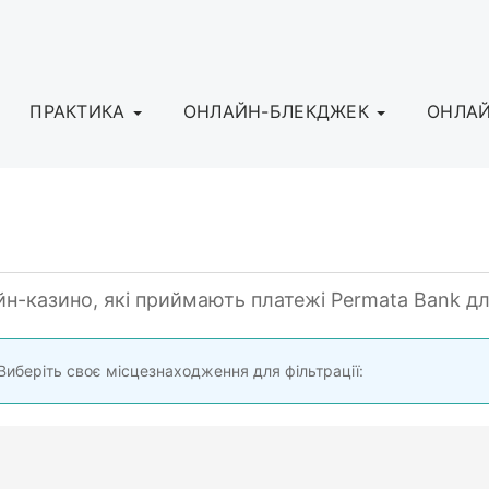
ПРАКТИКА
ОНЛАЙН-БЛЕКДЖЕК
ОНЛА
н-казино, які приймають платежі Permata Bank для
 Виберіть своє місцезнаходження для фільтрації: