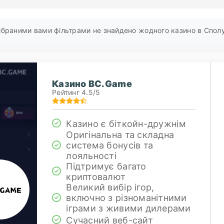
браними вами фільтрами не знайдено жодного казино в Сполуч
Казино BC.Game
Рейтинг 4.5/5
Казино є біткойн-дружнім
Оригінальна та складна
система бонусів та
лояльності
Підтримує багато
криптовалют
Великий вибір ігор,
включно з різноманітними
іграми з живими дилерами
Сучасний веб-сайт