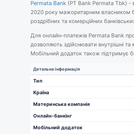
ОМР
Permata Bank
(PT Bank Permata Tbk) - в
Alchemy Gaming
WebPay
PYG
BBVA
2020 року мажоритарним власником бан
QAR
Danske Bank
RWF
роздрібних та комерційних банківських 
giropay
SAR
Хіпу.
SZL
Для онлайн-платежів Permata Bank пр
PromptPay
TMT
Шиба Іну
дозволяють здійснювати внутрішні та м
TND
Aktia
TWD
Мобільний додаток також підтримує бі
Мах
TZS
POP Pankki
ДЕЙСТВИТЕЛЬНО
S-Pankki
Детальна інформація
VES
Солана
Ethereum
Alandsbanken
Тип
MVR
Кайша
ВСІ
Країна
AMD
AOA
Материнська компанія
БАМ
НАЙКРАЩИЙ ЗАБІЙ.
Онлайн-банкінг
BWP
Мобільний додаток
CVE
DJF