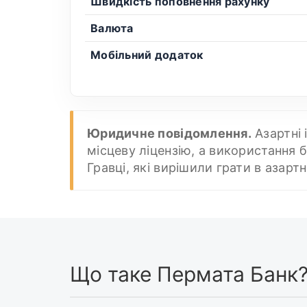
Швидкість поповнення рахунку
ЛОТЕРИКА
Кролик.
BDT
MTN
Atmosfera Live
EGP
Валюта
Paga
Novomatic
HKD
Платіжні системи
Caleta Gaming
UZS
Мобільний додаток
Рапід
Ігровий корпус
USDC
Свіфт.
Givme Games
МКД
VISA Electron
Рубін Плей
AED
WeChat Pay
Spinmatic
ПОСИЛАННЯ
Binance Pay
Betgames
UYU
Посол
Юридичне повідомлення.
Азартні 
Фазі.
ISK
PayMaya
PGsoft (Pocket Games
місцеву ліцензію, а використання 
КПР
Soft)
FunID
Гравці, які вирішили грати в азартн
ЛАК
Peter & Sons
Перевірка.
MNT
Slingshot Studios
Ітау.
BHD
Arcadem
Сантандер
ETC
Crazy Tooth Studio
Кардано.
GNF
Pulse 8 Studios
блік
GTQ
BF Games
Coinspaid
HNL
Студія "Неонова долина
Брадеско
СОМІВ
Що таке Пермата Банк
TrueLab Games
Revolut
KWD
Fortune Factory Studios
Banco do Brasil
БОЖЕВІЛЬНИЙ
Kiron Interactive
DAI