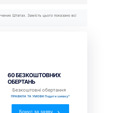
ених Штатах. Замість цього показано всі
60 БЕЗКОШТОВНИХ
ОБЕРТАНЬ
Безкоштовні обертання
ПРАВИЛА ТА УМОВИ Подати заявку*
Бонус за заяву