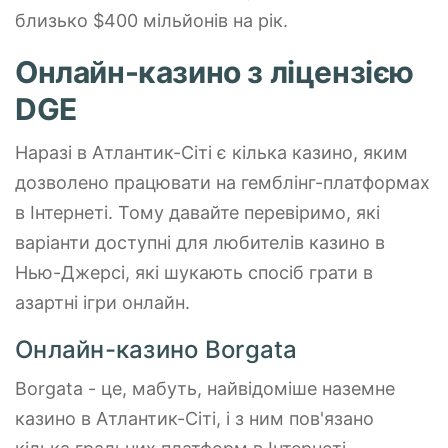
близько $400 мільйонів на рік.
Онлайн-казино з ліцензією
DGE
Наразі в Атлантик-Сіті є кілька казино, яким
дозволено працювати на гемблінг-платформах
в Інтернеті. Тому давайте перевіримо, які
варіанти доступні для любителів казино в
Нью-Джерсі, які шукають спосіб грати в
азартні ігри онлайн.
Онлайн-казино Borgata
Borgata - це, мабуть, найвідоміше наземне
казино в Атлантик-Сіті, і з ним пов'язано