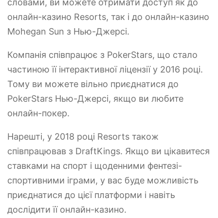
словами, ви можете отримати доступ як до
онлайн-казино Resorts, так і до онлайн-казино
Mohegan Sun з Нью-Джерсі.
Компанія співпрацює з PokerStars, що стало
частиною її інтерактивної ліцензії у 2016 році.
Тому ви можете вільно приєднатися до
PokerStars Нью-Джерсі, якщо ви любите
онлайн-покер.
Нарешті, у 2018 році Resorts також
співпрацював з DraftKings. Якщо ви цікавитеся
ставками на спорт і щоденними фентезі-
спортивними іграми, у вас буде можливість
приєднатися до цієї платформи і навіть
дослідити її онлайн-казино.