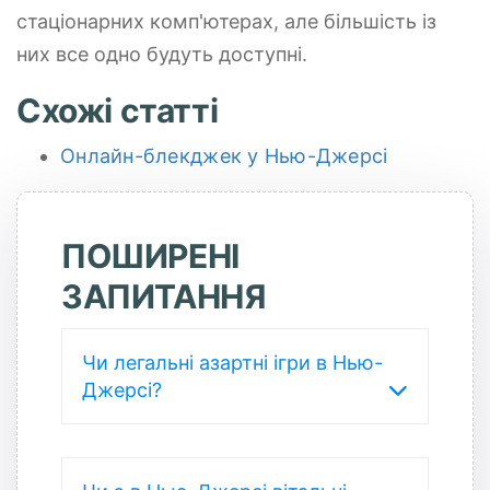
стаціонарних комп'ютерах, але більшість із
них все одно будуть доступні.
Схожі статті
Онлайн-блекджек у Нью-Джерсі
ПОШИРЕНІ
ЗАПИТАННЯ
Чи легальні азартні ігри в Нью-
Джерсі?
Так, у Нью-Джерсі легалізовані