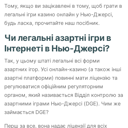
Тому, якщо ви зацікавлені в тому, щоб грати в
легальні ігри казино онлайн у Нью-Джерсі,
будь ласка, прочитайте наш посібник.
Чи легальні азартні ігри в
Інтернеті в Нью-Джерсі?
Так, у цьому штаті легальні всі форми
азартних ігор. Усі онлайн-казино (а також інші
азартні платформи) повинні мати ліцензію та
регулюватися офіційним регуляторним
органом, який називається Відділ контролю за
азартними іграми Нью-Джерсі (DGE). Чим же
займається DGE?
Перш за все, вона надає ліцензії для всіх