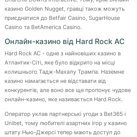
казино Golden Nugget, гравці також можуть
приєднатися до Betfair Casino, SugarHouse
Casino та BetAmerica Casino.
Онлайн-казино від Hard Rock AC
Hard Rock AC - одне з найновіших казино в
Атлантик-Сіті, яке було відкрито на місці
колишнього Тадж-Махалу Трампа. Наземне
казино намагається не відставати від
конкурентів, але воно все ще пропонує чудове
онлайн-казино, яке називається Hard Rock.
Оператор уклав партнерські угоди з Bet365 і
Unibet, тому любителі азартних ігор у казино
штату Нью-Джерсі тепер мають доступ до