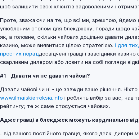
щоб залишити своїх клієнтів задоволеними і отримат
Проте, зважаючи на те, що всі ми, зрештою, йдемо д
улюбленим столом для блекджеку, поради щодо чай
як, а головне, скільки чайових доцільно давати дил
казино, може виявитися цілою стратегією.
І для ти
простих порад
досвідчені гравці і завсідники казин
сварливим дилером або ловити на собі погляди відві
#1 - Давати чи не давати чайові?
Давати чайові чи ні - це завжди ваше рішення. Ніхт
www.ilmaiskierroksia.info
і роблять вибір за вас, наві
рейтингу; те ж саме стосується чайових.
Адже гравці в блекджек можуть кардинально відр
...від вашого постійного гравця, якого деякі дилери 