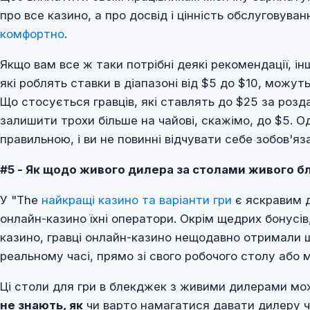
про все казино, а про досвід і цінність обслуговува
комфортно
.
Якщо вам все ж таки потрібні деякі рекомендації, ін
які роблять ставки в діапазоні від $5 до $10, можут
Що стосується гравців, які ставлять до $25 за розд
залишити трохи більше на чайові, скажімо, до $5. О
правильною, і ви не повинні відчувати себе зобов'я
#5 - Як щодо живого дилера за столами живого 
У "The
найкращі казино та варіанти гри
є яскравим д
онлайн-казино їхні оператори. Окрім щедрих бонусів
казино, гравці онлайн-казино нещодавно отримали ще
реальному часі, прямо зі свого робочого столу або 
Ці столи для гри в блекджек з живими дилерами мо
не знають, як
чи варто намагатися давати дилеру ча