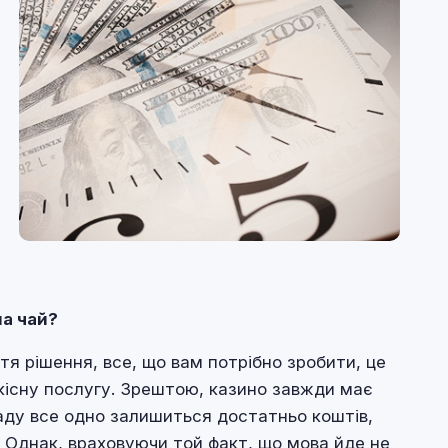
на чай?
тя рішення, все, що вам потрібно зробити, це
кісну послугу. Зрештою, казино завжди має
кладу все одно залишиться достатньо коштів,
 Однак, враховуючи той факт, що мова йде не