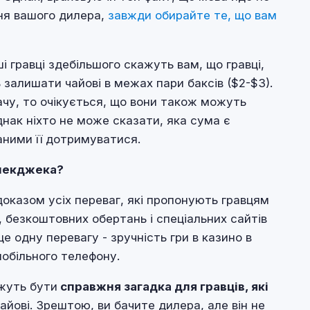
ння вашого дилера,
завжди обирайте те, що вам
ші гравці здебільшого скажуть вам, що гравці,
ь залишати чайові в межах пари баксів ($2-$3).
ачу, то очікується, що вони також можуть
днак ніхто не може сказати, яка сума є
заними її дотримуватися.
блекджека?
оказом усіх переваг, які пропонують гравцям
, безкоштовних обертань і спеціальних сайтів
 одну перевагу - зручність гри в казино в
мобільного телефону.
жуть бути
справжня загадка для гравців, які
йові. Зрештою, ви бачите дилера, але він не