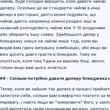
чайові, буде складно вирішити, коли давати чайові
дилеру. Оскільки це не стандартні чайові в кінці
вечері в ресторані, дехто може подумати, що
чайові дають наприкінці кожної роздачі. Інші ж
зазвичай розподіляють чайові між 5-10 роздачами
або обирають іншу схему. Здебільшого дилер у
блекджеку очікує на чайові лише тоді, коли він
видав вам гарну виграшну комбінацію, або якщо ви
вже досить довго граєте в блекджек. Тому не
скупіться, коли пані Удача на вашому боці, звісно,
тільки якщо вам цього хочеться.
#4 - Скільки потрібно давати дилеру блекджека 
Тепер, коли ви зайшли так далеко в процесі прийнят
запитати себе, скільки вам комфортно платити за я
перевагу, і навіть якщо ви "знекровите" його, у за
щоб виплатити своїм працівникам місячну зарплату.