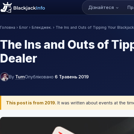
Дізнайтеся
Пр
Головна
›
Блог
›
Блекджек.
› The Ins and Outs of Tipping Your Blackjac
The Ins and Outs of Tip
Dealer
By
Tum
Опубліковано
6 Травень 2019
This post is from 2019.
It was written about events at the ti