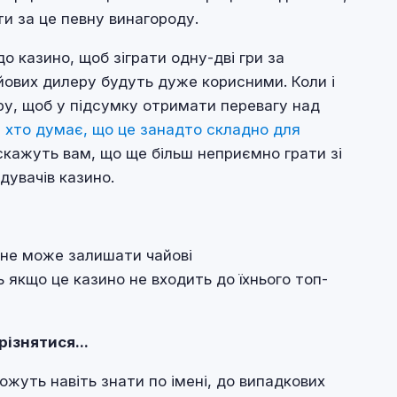
и за це певну винагороду.
о казино, щоб зіграти одну-дві гри за
ових дилеру будуть дуже корисними. Коли і
еру, щоб у підсумку отримати перевагу над
х, хто думає, що це занадто складно для
о скажуть вам, що ще більш неприємно грати зі
дувачів казино.
о не може залишати чайові
ть якщо це казино не входить до їхнього топ-
ізнятися...
можуть навіть знати по імені, до випадкових