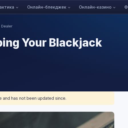
актика
Онлайн-блекджек
Онлайн-казино
Ф
k Dealer
ping Your Blackjack
me and has not been updated since.