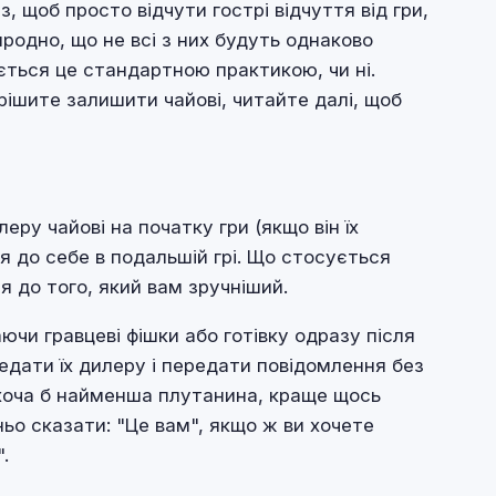
з, щоб просто відчути гострі відчуття від гри,
родно, що не всі з них будуть однаково
ається це стандартною практикою, чи ні.
ирішите залишити чайові, читайте далі, щоб
еру чайові на початку гри (якщо він їх
я до себе в подальшій грі. Що стосується
я до того, який вам зручніший.
ючи гравцеві фішки або готівку одразу після
едати їх дилеру і передати повідомлення без
 хоча б найменша плутанина, краще щось
ьо сказати: "Це вам", якщо ж ви хочете
.