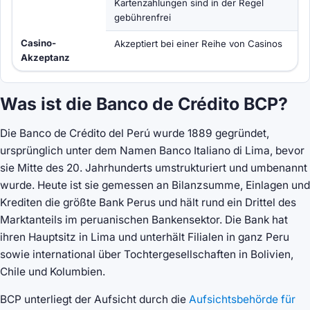
Kartenzahlungen sind in der Regel
gebührenfrei
Casino-
Akzeptiert bei einer Reihe von Casinos
Akzeptanz
Was ist die Banco de Crédito BCP?
Die Banco de Crédito del Perú wurde 1889 gegründet,
ursprünglich unter dem Namen Banco Italiano di Lima, bevor
sie Mitte des 20. Jahrhunderts umstrukturiert und umbenannt
wurde. Heute ist sie gemessen an Bilanzsumme, Einlagen und
Krediten die größte Bank Perus und hält rund ein Drittel des
Marktanteils im peruanischen Bankensektor. Die Bank hat
ihren Hauptsitz in Lima und unterhält Filialen in ganz Peru
sowie international über Tochtergesellschaften in Bolivien,
Chile und Kolumbien.
BCP unterliegt der Aufsicht durch die
Aufsichtsbehörde für