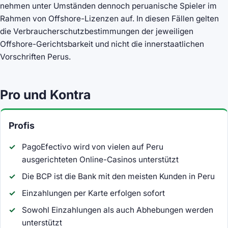
nehmen unter Umständen dennoch peruanische Spieler im
Rahmen von Offshore-Lizenzen auf. In diesen Fällen gelten
die Verbraucherschutzbestimmungen der jeweiligen
Offshore-Gerichtsbarkeit und nicht die innerstaatlichen
Vorschriften Perus.
Pro und Kontra
Profis
PagoEfectivo wird von vielen auf Peru
ausgerichteten Online-Casinos unterstützt
Die BCP ist die Bank mit den meisten Kunden in Peru
Einzahlungen per Karte erfolgen sofort
Sowohl Einzahlungen als auch Abhebungen werden
unterstützt