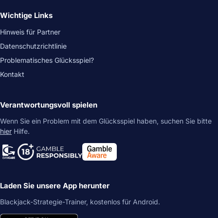
Wichtige Links
Hinweis für Partner
Datenschutzrichtlinie
Problematisches Glücksspiel?
Kontakt
Verantwortungsvoll spielen
Wenn Sie ein Problem mit dem Glücksspiel haben, suchen Sie bitte
hier
Hilfe.
Laden Sie unsere App herunter
Blackjack-Strategie-Trainer, kostenlos für Android.