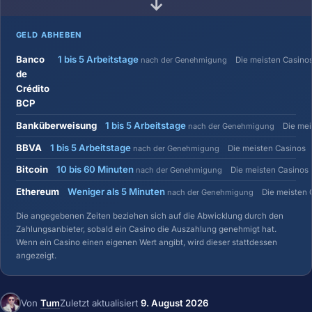
→
GELD ABHEBEN
Banco
1 bis 5 Arbeitstage
nach der Genehmigung
Die meisten Casino
de
Crédito
BCP
Banküberweisung
1 bis 5 Arbeitstage
nach der Genehmigung
Die mei
BBVA
1 bis 5 Arbeitstage
nach der Genehmigung
Die meisten Casinos
Bitcoin
10 bis 60 Minuten
nach der Genehmigung
Die meisten Casinos
Ethereum
Weniger als 5 Minuten
nach der Genehmigung
Die meisten 
Die angegebenen Zeiten beziehen sich auf die Abwicklung durch den
Zahlungsanbieter, sobald ein Casino die Auszahlung genehmigt hat.
Wenn ein Casino einen eigenen Wert angibt, wird dieser stattdessen
angezeigt.
Von
Tum
Zuletzt aktualisiert
9. August 2026