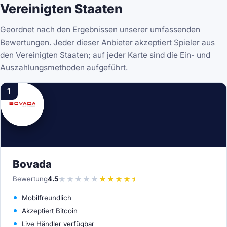
Vereinigten Staaten
Geordnet nach den Ergebnissen unserer umfassenden
Bewertungen. Jeder dieser Anbieter akzeptiert Spieler aus
den Vereinigten Staaten; auf jeder Karte sind die Ein- und
Auszahlungsmethoden aufgeführt.
1
Bovada
Bewertung
4.5
★★★★★
★★★★★
Mobilfreundlich
Akzeptiert Bitcoin
Live Händler verfügbar