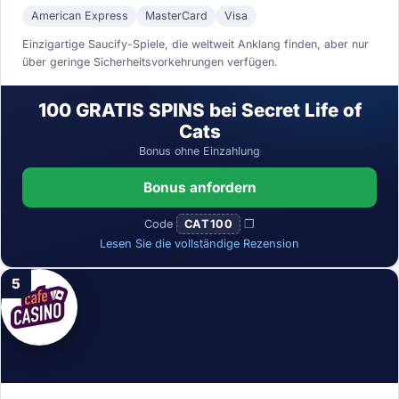
American Express
MasterCard
Visa
Einzigartige Saucify-Spiele, die weltweit Anklang finden, aber nur
über geringe Sicherheitsvorkehrungen verfügen.
100 GRATIS SPINS bei Secret Life of
Cats
Bonus ohne Einzahlung
Bonus anfordern
Code
CAT100
❐
Lesen Sie die vollständige Rezension
5