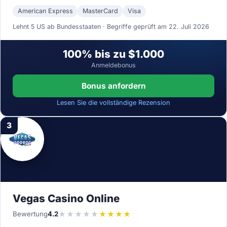
American Express
MasterCard
Visa
Lehnt 5 US ab Bundesstaaten · Begriffe geprüft am 22. Juli 2026
100% bis zu $1.000
Anmeldebonus
Bonus anfordern
Lesen Sie die vollständige Rezension
3
Vegas Casino Online
Bewertung
4.2
★★★★★
★★★★★