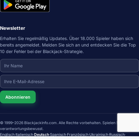
Newsletter
Erhalten Sie regelmäßig Updates. Über 18.000 Spieler haben sich
bereits angemeldet. Melden Sie sich an und entdecken Sie die Top
10 der Fehler bei der Blackjack-Strategie.
Abonnieren
© 1999–2026 BlackjackInfo.com. Alle Rechte vorbehalten. Spielen Sie
verantwortungsbewusst.
Englisch
·
Italienisch
·
Deutsch
·
Spanisch
·
Französisch
·
Ukrainisch
·
Russisch
·