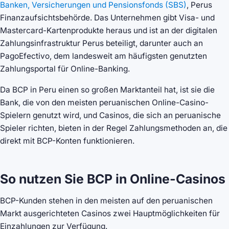
Banken, Versicherungen und Pensionsfonds (SBS)
, Perus
Finanzaufsichtsbehörde. Das Unternehmen gibt Visa- und
Mastercard-Kartenprodukte heraus und ist an der digitalen
Zahlungsinfrastruktur Perus beteiligt, darunter auch an
PagoEfectivo, dem landesweit am häufigsten genutzten
Zahlungsportal für Online-Banking.
Da BCP in Peru einen so großen Marktanteil hat, ist sie die
Bank, die von den meisten peruanischen Online-Casino-
Spielern genutzt wird, und Casinos, die sich an peruanische
Spieler richten, bieten in der Regel Zahlungsmethoden an, die
direkt mit BCP-Konten funktionieren.
So nutzen Sie BCP in Online-Casinos
BCP-Kunden stehen in den meisten auf den peruanischen
Markt ausgerichteten Casinos zwei Hauptmöglichkeiten für
Einzahlungen zur Verfügung.