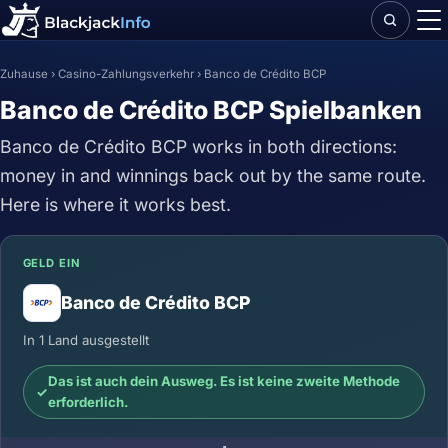
Zuhause
›
Casino-Zahlungsverkehr
› Banco de Crédito BCP
Banco de Crédito BCP Spielbanken
Banco de Crédito BCP works in both directions:
money in and winnings back out by the same route.
Here is where it works best.
GELD EIN
Banco de Crédito BCP
In 1 Land ausgestellt
Das ist auch dein Ausweg. Es ist keine zweite Methode
✓
erforderlich.