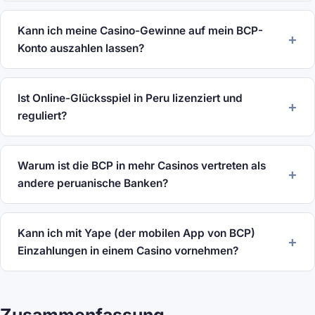
Kann ich meine Casino-Gewinne auf mein BCP-
Konto auszahlen lassen?
Ist Online-Glücksspiel in Peru lizenziert und
reguliert?
Warum ist die BCP in mehr Casinos vertreten als
andere peruanische Banken?
Kann ich mit Yape (der mobilen App von BCP)
Einzahlungen in einem Casino vornehmen?
Zusammenfassung