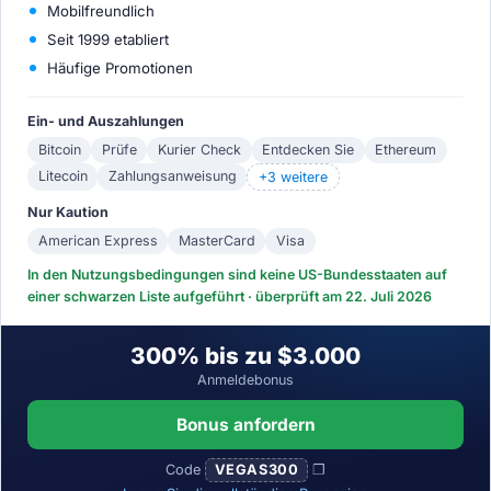
Mobilfreundlich
Seit 1999 etabliert
Häufige Promotionen
Ein- und Auszahlungen
Bitcoin
Prüfe
Kurier Check
Entdecken Sie
Ethereum
Litecoin
Zahlungsanweisung
+3 weitere
Nur Kaution
American Express
MasterCard
Visa
In den Nutzungsbedingungen sind keine US-Bundesstaaten auf
einer schwarzen Liste aufgeführt · überprüft am 22. Juli 2026
300% bis zu $3.000
Anmeldebonus
Bonus anfordern
Code
VEGAS300
❐