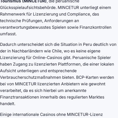
Tourismus (MINCETUR)
, die peruanische
Glücksspielaufsichtsbehörde. MINCETUR unterliegt einem
Rahmenwerk für Lizenzierung und Compliance, das
technische Prüfungen, Anforderungen an
verantwortungsbewusstes Spielen sowie Finanzkontrollen
umfasst.
Dadurch unterscheidet sich die Situation in Peru deutlich von
der in Nachbarländern wie Chile, wo es keine eigene
Lizenzierung für Online-Casinos gibt. Peruanische Spieler
haben Zugang zu lizenzierten Plattformen, die einer lokalen
Aufsicht unterliegen und entsprechende
Verbraucherschutzmaßnahmen bieten. BCP-Karten werden
bei von MINCETUR lizenzierten Anbietern wie gewohnt
verarbeitet, da es sich hierbei um anerkannte
Finanztransaktionen innerhalb des regulierten Marktes
handelt.
Einige internationale Casinos ohne MINCETUR-Lizenz