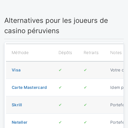
Alternatives pour les joueurs de
casino péruviens
Méthode
Dépôts
Retraits
Notes
Visa
✔
✔
Votre car
Carte Mastercard
✔
✔
Idem pou
Skrill
✔
✔
Portefeui
Neteller
✔
✔
Portefeui