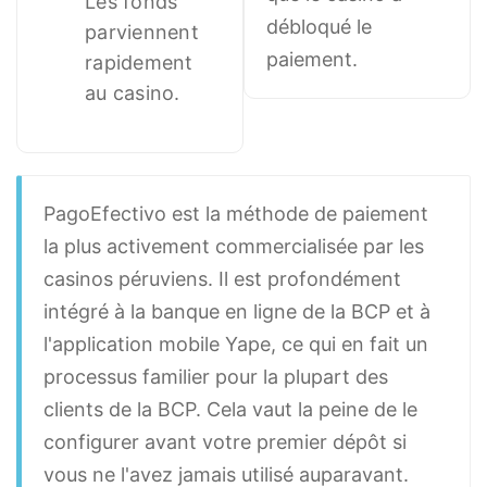
Les fonds
débloqué le
parviennent
paiement.
rapidement
au casino.
PagoEfectivo est la méthode de paiement
la plus activement commercialisée par les
casinos péruviens. Il est profondément
intégré à la banque en ligne de la BCP et à
l'application mobile Yape, ce qui en fait un
processus familier pour la plupart des
clients de la BCP. Cela vaut la peine de le
configurer avant votre premier dépôt si
vous ne l'avez jamais utilisé auparavant.