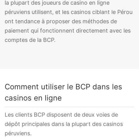
la plupart des joueurs de casino en ligne
péruviens utilisent, et les casinos ciblant le Pérou
ont tendance à proposer des méthodes de
paiement qui fonctionnent directement avec les
comptes de la BCP.
Comment utiliser le BCP dans les
casinos en ligne
Les clients BCP disposent de deux voies de
dépôt principales dans la plupart des casinos
péruviens.