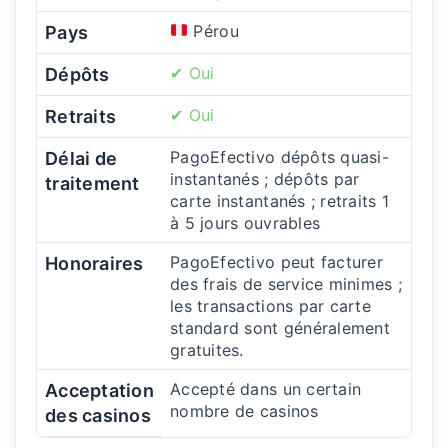
Pérou
Pays
✔ Oui
Dépôts
✔ Oui
Retraits
PagoEfectivo dépôts quasi-
Délai de
instantanés ; dépôts par
traitement
carte instantanés ; retraits 1
à 5 jours ouvrables
PagoEfectivo peut facturer
Honoraires
des frais de service minimes ;
les transactions par carte
standard sont généralement
gratuites.
Accepté dans un certain
Acceptation
nombre de casinos
des casinos