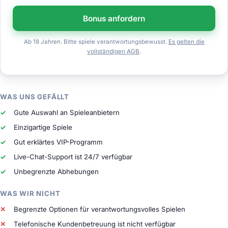
Bonus anfordern
Ab 18 Jahren. Bitte spiele verantwortungsbewusst.
Es gelten die
vollständigen AGB
.
WAS UNS GEFÄLLT
Gute Auswahl an Spieleanbietern
Einzigartige Spiele
Gut erklärtes VIP-Programm
Live-Chat-Support ist 24/7 verfügbar
Unbegrenzte Abhebungen
WAS WIR NICHT
Begrenzte Optionen für verantwortungsvolles Spielen
Telefonische Kundenbetreuung ist nicht verfügbar