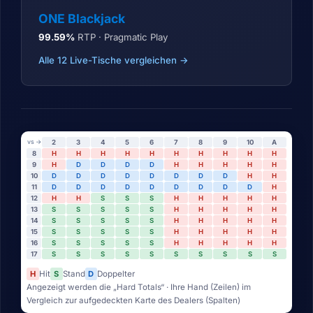
ONE Blackjack
99.59%
RTP · Pragmatic Play
Alle 12 Live-Tische vergleichen →
vs →
2
3
4
5
6
7
8
9
10
A
8
H
H
H
H
H
H
H
H
H
H
9
H
D
D
D
D
H
H
H
H
H
10
D
D
D
D
D
D
D
D
H
H
11
D
D
D
D
D
D
D
D
D
H
12
H
H
S
S
S
H
H
H
H
H
13
S
S
S
S
S
H
H
H
H
H
14
S
S
S
S
S
H
H
H
H
H
15
S
S
S
S
S
H
H
H
H
H
16
S
S
S
S
S
H
H
H
H
H
17
S
S
S
S
S
S
S
S
S
S
Hit
Stand
Doppelter
H
S
D
Angezeigt werden die „Hard Totals“ · Ihre Hand (Zeilen) im
Vergleich zur aufgedeckten Karte des Dealers (Spalten)