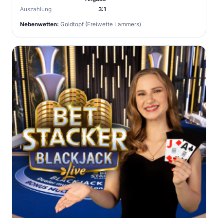
Auszahlung
3:1
Nebenwetten:
Goldtopf (Freiwette Lammers)