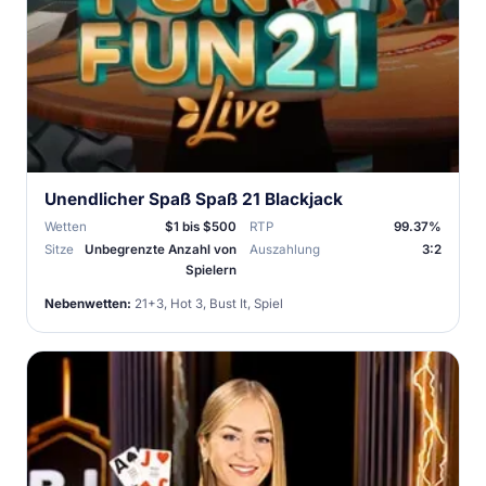
Unendlicher Spaß Spaß 21 Blackjack
Wetten
$1 bis $500
RTP
99.37%
Sitze
Unbegrenzte Anzahl von
Auszahlung
3:2
Spielern
Nebenwetten:
21+3, Hot 3, Bust It, Spiel