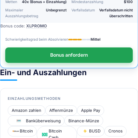
Wetten
40x (Bonus + Einzahlung)
Mindestanzahlung
$100
Maximaler
Unbegrenzt
Verfallsdatum
Verfallsdatum nicht
Auszahlungsbetrag
überschritten
Bonus code:
XLPROMO
Schwierigkeitsgrad beim Absolvieren
Mittel
Bonus anfordern
Ein- und Auszahlungen
EINZAHLUNGSMETHODEN
Amazon zahlen
Affenmünze
Apple Pay
Banküberweisung
Binance-Münze
Bitcoin
Bitcoin
BUSD
Cronos
Cash