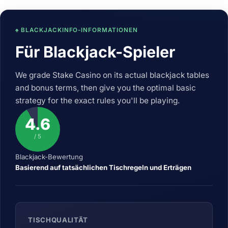
♠ BLACKJACKINFO-INFORMATIONEN
Für Blackjack-Spieler
We grade Stake Casino on its actual blackjack tables
and bonus terms, then give you the optimal basic
strategy for the exact rules you'll be playing.
4.6
/ 5
Blackjack-Bewertung
Basierend auf tatsächlichen Tischregeln und Erträgen
TISCHQUALITÄT