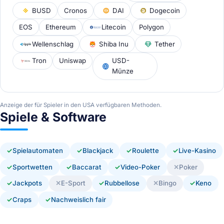
BUSD
Cronos
DAI
Dogecoin
EOS
Ethereum
Litecoin
Polygon
Wellenschlag
Shiba Inu
Tether
Tron
Uniswap
USD-
Münze
Anzeige der für Spieler in den USA verfügbaren Methoden.
Spiele & Software
Spielautomaten
Blackjack
Roulette
Live-Kasino
Sportwetten
Baccarat
Video-Poker
Poker
Jackpots
E-Sport
Rubbellose
Bingo
Keno
Craps
Nachweislich fair