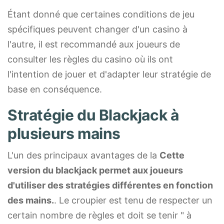
Étant donné que certaines conditions de jeu
spécifiques peuvent changer d'un casino à
l'autre, il est recommandé aux joueurs de
consulter les règles du casino où ils ont
l'intention de jouer et d'adapter leur stratégie de
base en conséquence.
Stratégie du Blackjack à
plusieurs mains
L'un des principaux avantages de la
Cette
version du blackjack permet aux joueurs
d'utiliser des stratégies différentes en fonction
des mains.
. Le croupier est tenu de respecter un
certain nombre de règles et doit se tenir " à