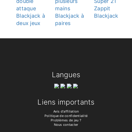
double
plusieurs
Super 21
attaque
mains
Zappit
Blackjack à
Blackjack à
Blackjack
deux jeux
paires
Langues
Liens importants
Avis d'affiliation
Politique de confidentialité
Problèmes de jeu ?
Nous contacter