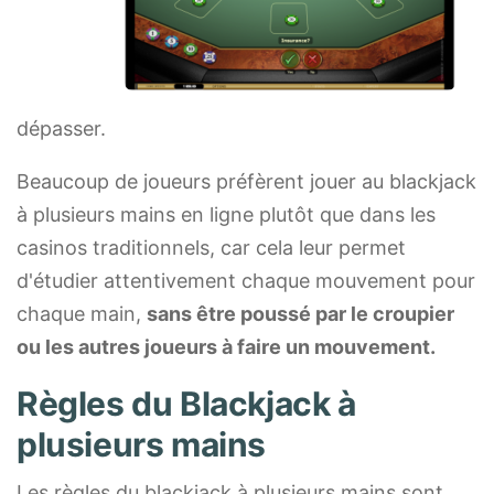
dépasser.
Beaucoup de joueurs préfèrent jouer au blackjack
à plusieurs mains en ligne plutôt que dans les
casinos traditionnels, car cela leur permet
d'étudier attentivement chaque mouvement pour
chaque main,
sans être poussé par le croupier
ou les autres joueurs à faire un mouvement.
Règles du Blackjack à
plusieurs mains
Les règles du blackjack à plusieurs mains sont