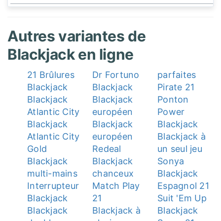
Autres variantes de
Blackjack en ligne
21 Brûlures
Dr Fortuno
parfaites
Blackjack
Blackjack
Pirate 21
Blackjack
Blackjack
Ponton
Atlantic City
européen
Power
Blackjack
Blackjack
Blackjack
Atlantic City
européen
Blackjack à
Gold
Redeal
un seul jeu
Blackjack
Blackjack
Sonya
multi-mains
chanceux
Blackjack
Interrupteur
Match Play
Espagnol 21
Blackjack
21
Suit 'Em Up
Blackjack
Blackjack à
Blackjack