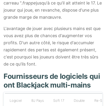
carreau ".
frappe
jusqu'à ce qu'il ait atteint le 17. Le
joueur qui joue, en revanche, dispose d'une plus
grande marge de manœuvre.
L'avantage de jouer avec plusieurs mains est que
vous avez plus de chances d'augmenter vos
profits. D'un autre côté, le risque d'accumuler
rapidement des pertes est également présent,
c'est pourquoi les joueurs doivent être très sûrs
de ce qu'ils font.
Fournisseurs de logiciels qui
ont Blackjack multi-mains
Logiciel
BJ Pays
Soft 17
Double
Re-Spli