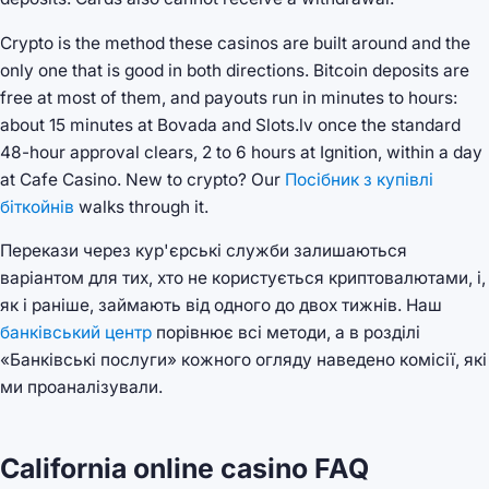
Crypto is the method these casinos are built around and the
only one that is good in both directions. Bitcoin deposits are
free at most of them, and payouts run in minutes to hours:
about 15 minutes at Bovada and Slots.lv once the standard
48-hour approval clears, 2 to 6 hours at Ignition, within a day
at Cafe Casino. New to crypto? Our
Посібник з купівлі
біткойнів
walks through it.
Перекази через кур'єрські служби залишаються
варіантом для тих, хто не користується криптовалютами, і,
як і раніше, займають від одного до двох тижнів. Наш
банківський центр
порівнює всі методи, а в розділі
«Банківські послуги» кожного огляду наведено комісії, які
ми проаналізували.
California online casino FAQ