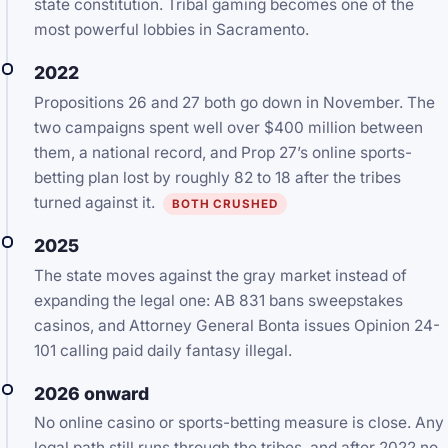
state constitution. Tribal gaming becomes one of the
most powerful lobbies in Sacramento.
2022
Propositions 26 and 27 both go down in November. The
two campaigns spent well over $400 million between
them, a national record, and Prop 27’s online sports-
betting plan lost by roughly 82 to 18 after the tribes
turned against it.
BOTH CRUSHED
2025
The state moves against the gray market instead of
expanding the legal one: AB 831 bans sweepstakes
casinos, and Attorney General Bonta issues Opinion 24-
101 calling paid daily fantasy illegal.
2026 onward
No online casino or sports-betting measure is close. Any
legal path still runs through the tribes, and after 2022 no