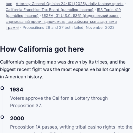
ban
·
Attorney General Opinion 24-101 (2025): daily fantasy sports
·
California Franchise Tax Board (gambling income)
·
IRS Topic 419
(gambling income)
·
UIGEA, 31 U.S.C. 5361 (федеральний закон,
спрямований проти підприємств, що займаються азартними
іграми)
· Propositions 26 and 27 both failed, November 2022
How California got here
California’s gambling map was drawn by its tribes, and the
biggest recent fight was the most expensive ballot campaign
in American history.
1984
Voters approve the California Lottery through
Proposition 37.
2000
Proposition 1A passes, writing tribal casino rights into the