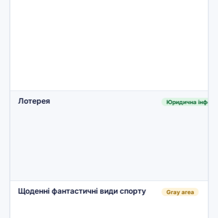
Лотерея
Юридична інформ
Щоденні фантастичні види спорту
Gray area