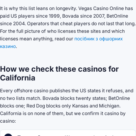
It is why this list leans on longevity. Vegas Casino Online has
paid US players since 1999, Bovada since 2007, BetOnline
since 2004. Operators that cheat players do not last that long.
For the full picture of who licenses these sites and which
licenses mean anything, read our
посібник з офшорних
казино
.
How we check these casinos for
California
Every offshore casino publishes the US states it refuses, and
no two lists match. Bovada blocks twenty states; BetOnline
blocks one; Red Dog blocks only Kansas and Michigan.
California is on none of them, but we confirm it casino by
casino: