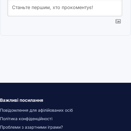
Важливі посилання
Повідомлення для афілійованих осіб
Політика конфіденційності
Проблеми з азартними іграми?