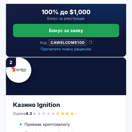
100% до $1,000
Бонус за реєстрацію
Бонус за заяву
Код
CAWELCOME100
❐
Прочитати повну рецензію
2
Казино Ignition
Оцінка
4.3
★★★★★
★★★★★
Приймає криптовалюту