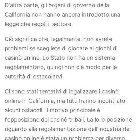
D'altra parte, gli organi di governo della
California non hanno ancora introdotto una
legge che regoli il settore.
Ciò significa che, legalmente, non avrete
problemi se scegliete di giocare ai giochi di
casinò online. Lo Stato non ha un sistema
regolamentato, quindi non c'è modo per le
autorità di ostacolarvi.
Ci sono stati tentativi di legalizzare i casinò
online in California, ma tutti hanno incontrato
alcuni ostacoli. Il motivo principale è
l'opposizione dei casinò tribali. La loro posizione
riguardo alla regolamentazione dell'industria dei
casinò online è stata un problema per diverso