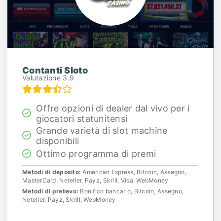
Contanti Sloto
Valutazione 3.9
Offre opzioni di dealer dal vivo per i
giocatori statunitensi
Grande varietà di slot machine
disponibili
Ottimo programma di premi
Metodi di deposito:
American Express, Bitcoin, Assegno,
MasterCard, Neteller, Payz, Skrill, Visa, WebMoney
Metodi di prelievo:
Bonifico bancario, Bitcoin, Assegno,
Neteller, Payz, Skrill, WebMoney