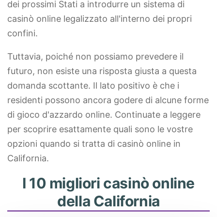
dei prossimi Stati a introdurre un sistema di
casinò online legalizzato all'interno dei propri
confini.
Tuttavia, poiché non possiamo prevedere il
futuro, non esiste una risposta giusta a questa
domanda scottante. Il lato positivo è che i
residenti possono ancora godere di alcune forme
di gioco d'azzardo online. Continuate a leggere
per scoprire esattamente quali sono le vostre
opzioni quando si tratta di casinò online in
California.
I 10 migliori casinò online
della California