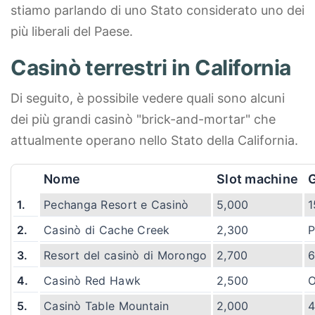
stiamo parlando di uno Stato considerato uno dei
più liberali del Paese.
Casinò terrestri in California
Di seguito, è possibile vedere quali sono alcuni
dei più grandi casinò "brick-and-mortar" che
attualmente operano nello Stato della California.
Nome
Slot machine
G
1.
Pechanga Resort e Casinò
5,000
1
2.
Casinò di Cache Creek
2,300
P
3.
Resort del casinò di Morongo
2,700
4.
Casinò Red Hawk
2,500
O
5.
Casinò Table Mountain
2,000