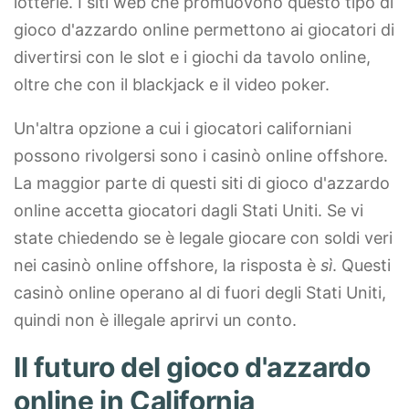
lotterie. I siti web che promuovono questo tipo di
gioco d'azzardo online permettono ai giocatori di
divertirsi con le slot e i giochi da tavolo online,
oltre che con il blackjack e il video poker.
Un'altra opzione a cui i giocatori californiani
possono rivolgersi sono i casinò online offshore.
La maggior parte di questi siti di gioco d'azzardo
online accetta giocatori dagli Stati Uniti. Se vi
state chiedendo se è legale giocare con soldi veri
nei casinò online offshore, la risposta è
sì
. Questi
casinò online operano al di fuori degli Stati Uniti,
quindi non è illegale aprirvi un conto.
Il futuro del gioco d'azzardo
online in California