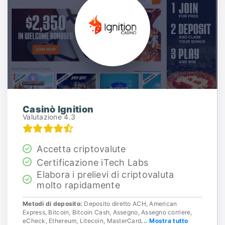
Casinò Ignition
Valutazione 4.3
Accetta criptovalute
Certificazione iTech Labs
Elabora i prelievi di criptovaluta
molto rapidamente
Metodi di deposito:
Deposito diretto ACH, American
Express, Bitcoin, Bitcoin Cash, Assegno, Assegno corriere,
eCheck, Ethereum, Litecoin, MasterCard
... Mostra tutto