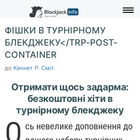
Пере
ФІШКИ В ТУРНІРНОМУ
БЛЕКДЖЕКУ</TRP-POST-
CONTAINER
до
Кеннет Р. Сміт
.
Отримати щось задарма:
безкоштовні хіти в
турнірному блекджеку
О
сь невелике доповнення до