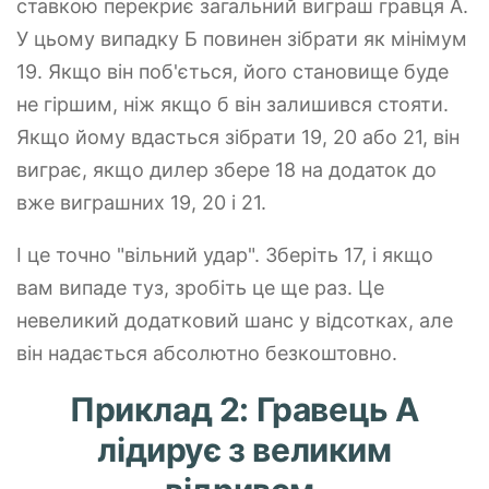
ставкою перекриє загальний виграш гравця А.
У цьому випадку Б повинен зібрати як мінімум
19. Якщо він поб'ється, його становище буде
не гіршим, ніж якщо б він залишився стояти.
Якщо йому вдасться зібрати 19, 20 або 21, він
виграє, якщо дилер збере 18 на додаток до
вже виграшних 19, 20 і 21.
І це точно "вільний удар". Зберіть 17, і якщо
вам випаде туз, зробіть це ще раз. Це
невеликий додатковий шанс у відсотках, але
він надається абсолютно безкоштовно.
Приклад 2: Гравець А
лідирує з великим