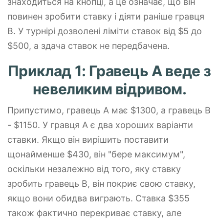
знаходиться на кнопці, а це означає, що він
повинен зробити ставку і діяти раніше гравця
B. У турнірі дозволені ліміти ставок від $5 до
$500, а здача ставок не передбачена.
Приклад 1: Гравець А веде з
невеликим відривом.
Припустимо, гравець A має $1300, а гравець B
- $1150. У гравця A є два хороших варіанти
ставки. Якщо він вирішить поставити
щонайменше $430, він "бере максимум",
оскільки незалежно від того, яку ставку
зробить гравець B, він покриє свою ставку,
якщо вони обидва виграють. Ставка $355
також фактично перекриває ставку, але