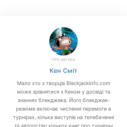
ПРО АВТОРА
Кен Сміт
Мало хто з творців Blackjackinfo.com
може зрівнятися з Кеном у досвіді та
знаннях блекджека. Його блекджек-
резюме включає численні перемоги в
турнірах, кілька виступів на телебаченні
та авторство кількох книг про турнірну