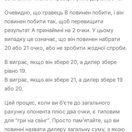
Очевидно, що гравець B повинен побити, і він
повинен побити так, щоб перевищити
результат A принаймні на 2 очки. У цьому
випадку це означає, що він повинен набрати
20 або 21 очко, або не зробити жодної спроби.
B виграє, якщо він збере 20, а дилер збере
рівно 19.
B виграє, якщо він збере 21, а дилер збере 19
або 20.
Цей процес, коли ви б'єте до загального
рахунку опонента плюс два очки, є типовим
для "гри на свінг". Просто пам'ятайте, що ви
повинні назвати дилеру загальну суму, з якою