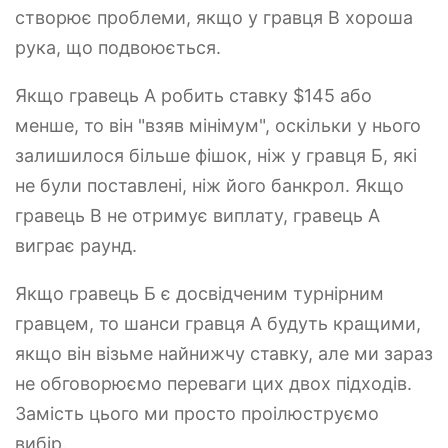
створює проблеми, якщо у гравця B хороша
рука, що подвоюється.
Якщо гравець А робить ставку $145 або
менше, то він "взяв мінімум", оскільки у нього
залишилося більше фішок, ніж у гравця Б, які
не були поставлені, ніж його банкрол. Якщо
гравець B не отримує виплату, гравець A
виграє раунд.
Якщо гравець Б є досвідченим турнірним
гравцем, то шанси гравця А будуть кращими,
якщо він візьме найнижчу ставку, але ми зараз
не обговорюємо переваги цих двох підходів.
Замість цього ми просто проілюструємо
вибір.