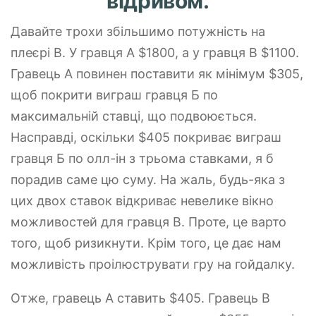
відривом.
Давайте трохи збільшимо потужність на
плеєрі B. У гравця A $1800, а у гравця B $1100.
Гравець А повинен поставити як мінімум $305,
щоб покрити виграш гравця Б по
максимальній ставці, що подвоюється.
Насправді, оскільки $405 покриває виграш
гравця Б по олл-ін з трьома ставками, я б
порадив саме цю суму. На жаль, будь-яка з
цих двох ставок відкриває невелике вікно
можливостей для гравця В. Проте, це варто
того, щоб ризикнути. Крім того, це дає нам
можливість проілюструвати гру на гойдалку.
Отже, гравець А ставить $405. Гравець B