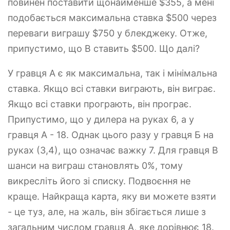
повинен поставити щонайменше $355, а мені
подобається максимальна ставка $500 через
переваги виграшу $750 у блекджеку. Отже,
припустимо, що B ставить $500. Що далі?
У гравця А є як максимальна, так і мінімальна
ставка. Якщо всі ставки виграють, він виграє.
Якщо всі ставки програють, він програє.
Припустимо, що у дилера на руках 6, а у
гравця А - 18. Однак цього разу у гравця Б на
руках (3,4), що означає важку 7. Для гравця B
шанси на виграш становлять 0%, тому
викресліть його зі списку. Подвоєння не
краще. Найкраща карта, яку ви можете взяти
- це туз, але, на жаль, він збігається лише з
загальним числом гравця А, яке дорівнює 18.