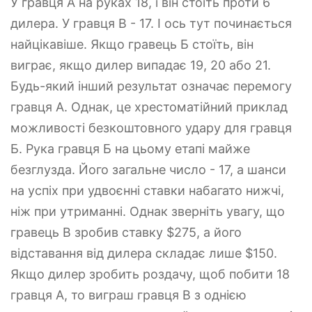
У гравця А на руках 18, і він стоїть проти 6
дилера. У гравця B - 17. І ось тут починається
найцікавіше. Якщо гравець Б стоїть, він
виграє, якщо дилер випадає 19, 20 або 21.
Будь-який інший результат означає перемогу
гравця А. Однак, це хрестоматійний приклад
можливості безкоштовного удару для гравця
Б. Рука гравця Б на цьому етапі майже
безглузда. Його загальне число - 17, а шанси
на успіх при удвоєнні ставки набагато нижчі,
ніж при утриманні. Однак зверніть увагу, що
гравець B зробив ставку $275, а його
відставання від дилера складає лише $150.
Якщо дилер зробить роздачу, щоб побити 18
гравця А, то виграш гравця В з однією