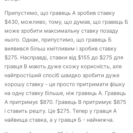
Припустимо, що гравець А зробив ставку
$430, можливо, тому, що думав, що гравець Б
може зробити максимальну ставку позаду
нього. Однак, припустимо, що гравець Б
виявився більш кмітливим і зробив ставку
$275. Насправді, ставки від $155 до $275 для
гравця B мають дуже схожу корисність, але
найпростіший спосіб швидко зробити дуже
хорошу ставку - це просто притримати фішку
на одну ставку більше, ніж гравець A. Гравець
A притримує $870. Гравець B притримує $875
і ставить решту. Це $275. Тепер у гравця А
найвища ставка, а у гравця Б - найнижча.