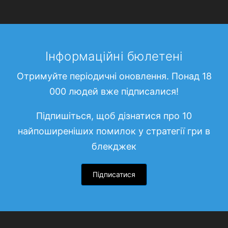
Інформаційні бюлетені
Отримуйте періодичні оновлення. Понад 18
000 людей вже підписалися!
Підпишіться, щоб дізнатися про 10
найпоширеніших помилок у стратегії гри в
блекджек
Підписатися