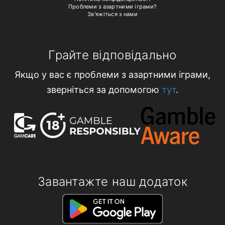
Проблеми з азартними іграми?
Зв'яжіться з нами
Грайте відповідально
Якщо у вас є проблеми з азартними іграми,
зверніться за допомогою
тут
.
Завантажте наш додаток