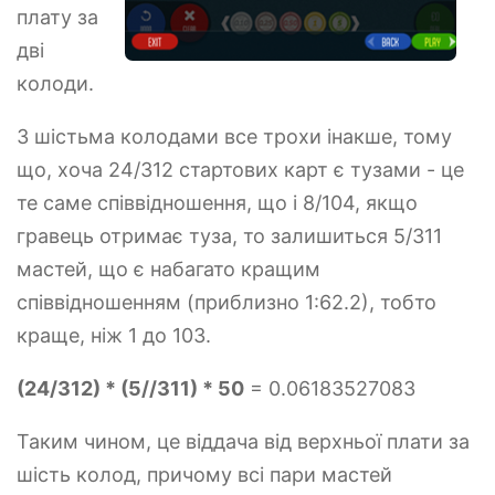
плату за
дві
колоди.
З шістьма колодами все трохи інакше, тому
що, хоча 24/312 стартових карт є тузами - це
те саме співвідношення, що і 8/104, якщо
гравець отримає туза, то залишиться 5/311
мастей, що є набагато кращим
співвідношенням (приблизно 1:62.2), тобто
краще, ніж 1 до 103.
(24/312) * (5//311) * 50
= 0.06183527083
Таким чином, це віддача від верхньої плати за
шість колод, причому всі пари мастей