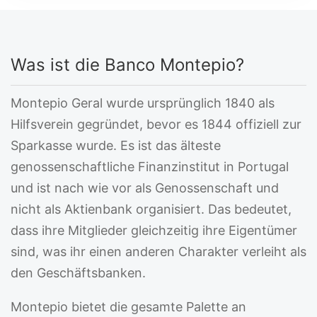
Was ist die Banco Montepio?
Montepio Geral wurde ursprünglich 1840 als
Hilfsverein gegründet, bevor es 1844 offiziell zur
Sparkasse wurde. Es ist das älteste
genossenschaftliche Finanzinstitut in Portugal
und ist nach wie vor als Genossenschaft und
nicht als Aktienbank organisiert. Das bedeutet,
dass ihre Mitglieder gleichzeitig ihre Eigentümer
sind, was ihr einen anderen Charakter verleiht als
den Geschäftsbanken.
Montepio bietet die gesamte Palette an