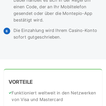
Dabei handelt es sich in der Regel um
einen Code, der an Ihr Mobiltelefon
gesendet oder über die Montepio-App
bestätigt wird.
Die Einzahlung wird Ihrem Casino-Konto
sofort gutgeschrieben.
VORTEILE
Funktioniert weltweit in den Netzwerken
von Visa und Mastercard