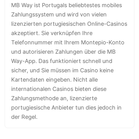
MB Way ist Portugals beliebtestes mobiles
Zahlungssystem und wird von vielen
lizenzierten portugiesischen Online-Casinos
akzeptiert. Sie verknüpfen Ihre
Telefonnummer mit Ihrem Montepio-Konto
und autorisieren Zahlungen über die MB
Way-App. Das funktioniert schnell und
sicher, und Sie müssen im Casino keine
Kartendaten eingeben. Nicht alle
internationalen Casinos bieten diese
Zahlungsmethode an, lizenzierte
portugiesische Anbieter tun dies jedoch in
der Regel.