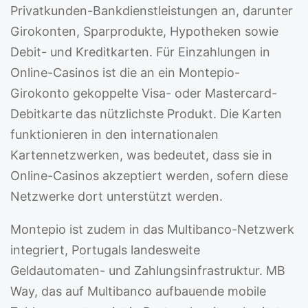
Privatkunden-Bankdienstleistungen an, darunter
Girokonten, Sparprodukte, Hypotheken sowie
Debit- und Kreditkarten. Für Einzahlungen in
Online-Casinos ist die an ein Montepio-
Girokonto gekoppelte Visa- oder Mastercard-
Debitkarte das nützlichste Produkt. Die Karten
funktionieren in den internationalen
Kartennetzwerken, was bedeutet, dass sie in
Online-Casinos akzeptiert werden, sofern diese
Netzwerke dort unterstützt werden.
Montepio ist zudem in das Multibanco-Netzwerk
integriert, Portugals landesweite
Geldautomaten- und Zahlungsinfrastruktur. MB
Way, das auf Multibanco aufbauende mobile