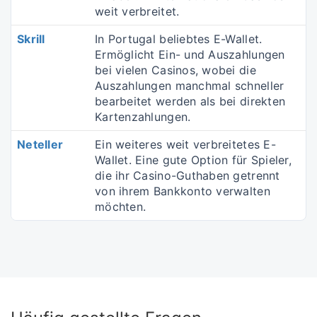
weit verbreitet.
Skrill
In Portugal beliebtes E-Wallet.
Ermöglicht Ein- und Auszahlungen
bei vielen Casinos, wobei die
Auszahlungen manchmal schneller
bearbeitet werden als bei direkten
Kartenzahlungen.
Neteller
Ein weiteres weit verbreitetes E-
Wallet. Eine gute Option für Spieler,
die ihr Casino-Guthaben getrennt
von ihrem Bankkonto verwalten
möchten.