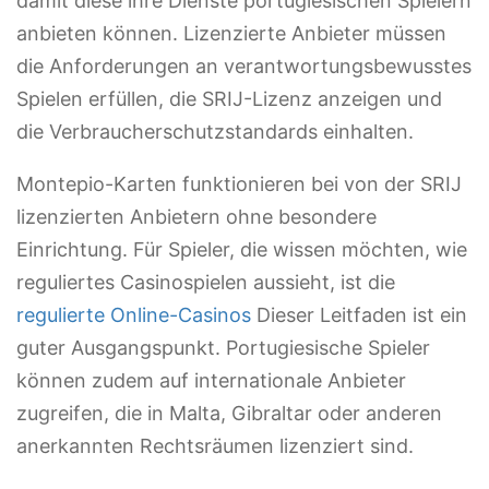
damit diese ihre Dienste portugiesischen Spielern
anbieten können. Lizenzierte Anbieter müssen
die Anforderungen an verantwortungsbewusstes
Spielen erfüllen, die SRIJ-Lizenz anzeigen und
die Verbraucherschutzstandards einhalten.
Montepio-Karten funktionieren bei von der SRIJ
lizenzierten Anbietern ohne besondere
Einrichtung. Für Spieler, die wissen möchten, wie
reguliertes Casinospielen aussieht, ist die
regulierte Online-Casinos
Dieser Leitfaden ist ein
guter Ausgangspunkt. Portugiesische Spieler
können zudem auf internationale Anbieter
zugreifen, die in Malta, Gibraltar oder anderen
anerkannten Rechtsräumen lizenziert sind.