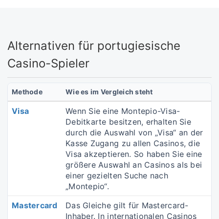
Alternativen für portugiesische
Casino-Spieler
Methode
Wie es im Vergleich steht
Visa
Wenn Sie eine Montepio-Visa-
Debitkarte besitzen, erhalten Sie
durch die Auswahl von „Visa“ an der
Kasse Zugang zu allen Casinos, die
Visa akzeptieren. So haben Sie eine
größere Auswahl an Casinos als bei
einer gezielten Suche nach
„Montepio“.
Mastercard
Das Gleiche gilt für Mastercard-
Inhaber. In internationalen Casinos