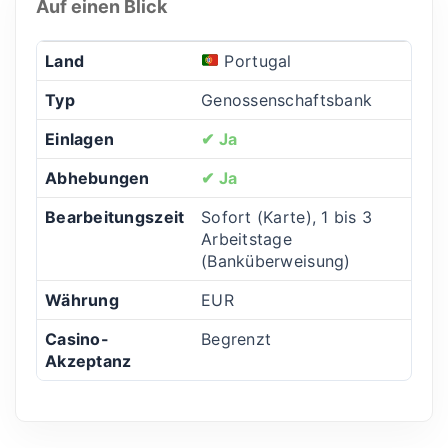
Auf einen Blick
Land
Portugal
Typ
Genossenschaftsbank
Einlagen
✔ Ja
Abhebungen
✔ Ja
Bearbeitungszeit
Sofort (Karte), 1 bis 3
Arbeitstage
(Banküberweisung)
Währung
EUR
Casino-
Begrenzt
Akzeptanz