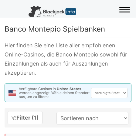
Togg
Banco Montepio Spielbanken
Hier finden Sie eine Liste aller empfohlenen
Online-Casinos, die Banco Montepio sowohl für
Einzahlungen als auch für Auszahlungen
akzeptieren.
Verfügbare Casinos in
United States
werden angezeigt. Wähle deinen Standort
aus, um zu filtern:
Filter (1)