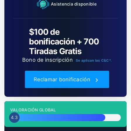
Asistencia disponible
$100 de
bonificación + 700
Tiradas Gratis
Bono de inscripción
Se aplican las C&C*.
Reclamar bonificación
VALORACIÓN GLOBAL
4.3