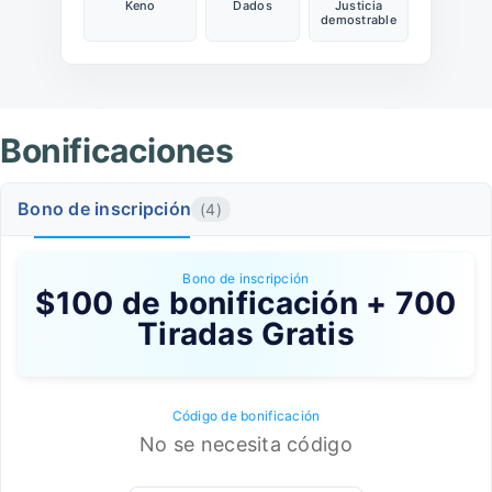
Keno
Dados
Justicia
demostrable
Bonificaciones
Bono de inscripción
(4)
Bono de inscripción
$100 de bonificación + 700
Tiradas Gratis
Código de bonificación
No se necesita código