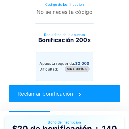
Código de bonificación
No se necesita código
Requisitos de la apuesta
Bonificación 200x
Apuesta requerida:
$2,000
Dificultad:
MUY DIFÍCIL
Reclamar bonificación
Bono de inscripción
$20 de bonificación + 140