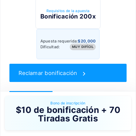
Requisitos de la apuesta
Bonificación 200x
Apuesta requerida:
$20,000
Dificultad:
MUY DIFÍCIL
Reclamar bonificación
Bono de inscripción
$10 de bonificación + 70
Tiradas Gratis