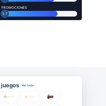
PROMOCIONES
3.7
 juegos
Ver todo