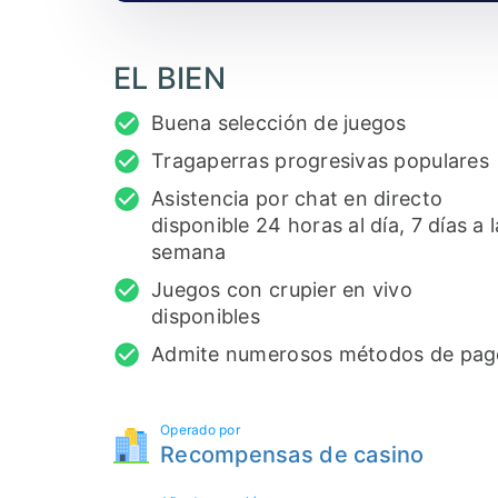
EL BIEN
Buena selección de juegos
Tragaperras progresivas populares
Asistencia por chat en directo
disponible 24 horas al día, 7 días a l
semana
Juegos con crupier en vivo
disponibles
Admite numerosos métodos de pag
Operado por
Recompensas de casino