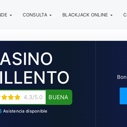
NDE
CONSULTA
BLACKJACK ONLINE
C
ASINO
ILLENTO
Bon
4.3/5.0
BUENA
Asistencia disponible