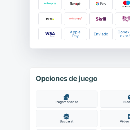
Apple
Conex
Enviado
Pay
expr
Opciones de juego
Tragamonedas
Blac
Baccarat
Vídeo