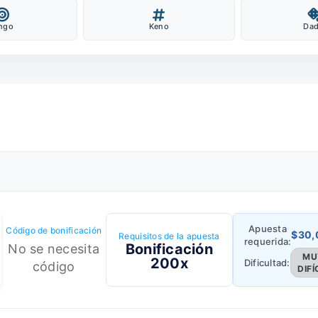
ngo
Keno
Da
Apuesta
Código de bonificación
$30,
Requisitos de la apuesta
requerida:
Bonificación
No se necesita
MU
200x
Dificultad:
código
DIFÍ