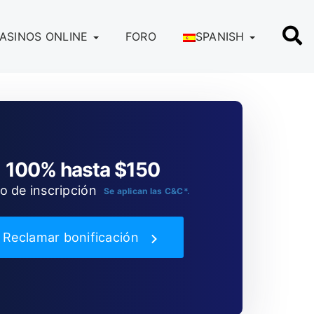
ASINOS ONLINE
FORO
SPANISH
100% hasta $150
o de inscripción
Se aplican las C&C*.
Reclamar bonificación