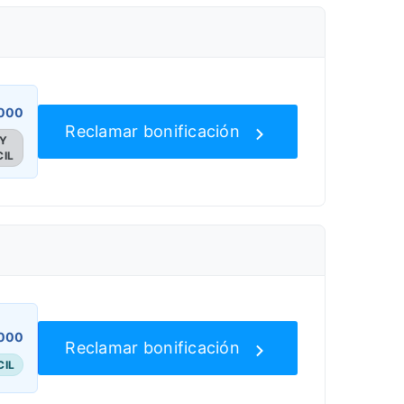
000
Reclamar bonificación
Y
CIL
000
Reclamar bonificación
CIL