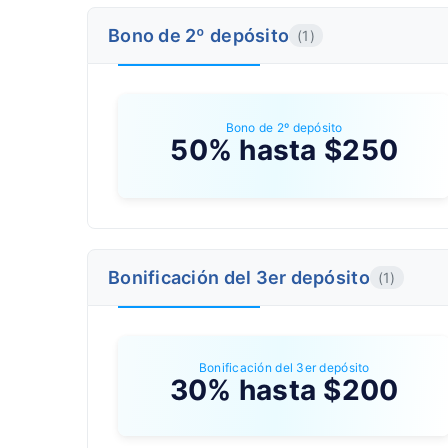
Bono de 2º depósito
(1)
Bono de 2º depósito
50% hasta $250
Bonificación del 3er depósito
(1)
Bonificación del 3er depósito
30% hasta $200