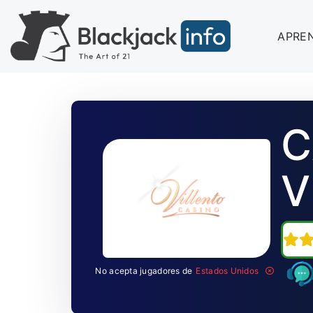
APRE
C
V
No acepta jugadores de
Estados Unidos