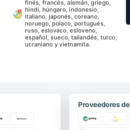
finés, francés, alemán, griego,
hindi, húngaro, indonesio,
italiano, japonés, coreano,
noruego, polaco, portugués,
ruso, eslovaco, esloveno,
español, sueco, tailandés, turco,
ucraniano y vietnamita.
Proveedores de