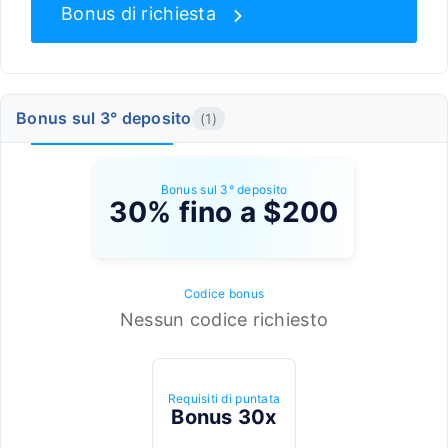
Bonus di richiesta
Bonus sul 3° deposito
(1)
Bonus sul 3° deposito
30% fino a $200
Codice bonus
Nessun codice richiesto
Requisiti di puntata
Bonus 30x