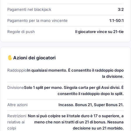
Pagamenti nel blackjack
3:2
Pagamento per la mano vincente
1:1-50:1
Regole di push
Il giocatore vince su 21-tie
Azioni dei giocatori
Raddoppio
In qualsiasi momento. È consentito il raddoppio dopo
la divisione.
Divisione
Solo 1 split per mano. Singola carta per gli Assi divisi. È
consentito il raddoppio dopo lo split.
Altre azioni
Incasso. Bonus 21, Super Bonus 21.
Restrizioni
Non si può colpire se il totale duro è 17 o superiore, a
relative ai
meno che non si tratti di un 21 di bonus. Nessuna
colpi
decisione su un 21 morbido.