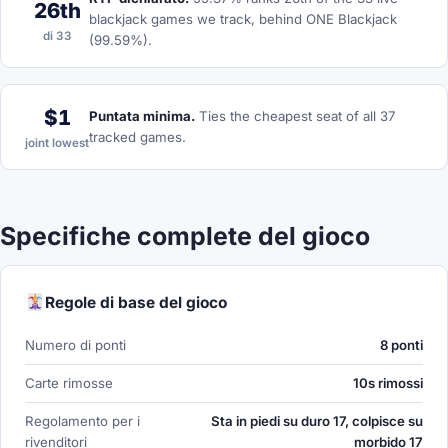
26th
blackjack games we track, behind ONE Blackjack
di 33
(99.59%).
$1
Puntata minima.
Ties the cheapest seat of all 37
tracked games.
joint lowest
Specifiche complete del gioco
Regole di base del gioco
Numero di ponti
8 ponti
Carte rimosse
10s rimossi
Regolamento per i
Sta in piedi su duro 17, colpisce su
rivenditori
morbido 17