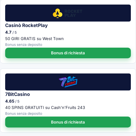
Casinò RocketPlay
4.7
/ 5
50 GIRI GRATIS su West Town
Bonus senza deposito
Bonus di richiesta
7BitCasino
4.65
/ 5
40 SPINS GRATUITI su Cash'n'Fruits 243
Bonus senza deposito
Bonus di richiesta