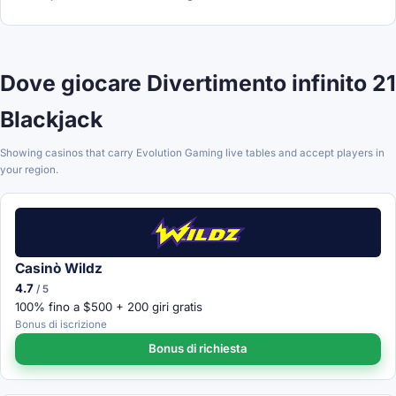
Dove giocare Divertimento infinito 21
Blackjack
Showing casinos that carry Evolution Gaming live tables and accept players in
your region.
Casinò Wildz
4.7
/ 5
100% fino a $500 + 200 giri gratis
Bonus di iscrizione
Bonus di richiesta