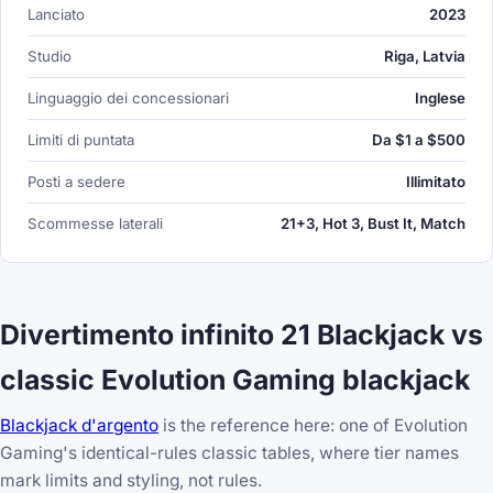
Lanciato
2023
Studio
Riga, Latvia
Linguaggio dei concessionari
Inglese
Limiti di puntata
Da $1 a $500
Posti a sedere
Illimitato
Scommesse laterali
21+3, Hot 3, Bust It, Match
Divertimento infinito 21 Blackjack vs
classic Evolution Gaming blackjack
Blackjack d'argento
is the reference here: one of Evolution
Gaming's identical-rules classic tables, where tier names
mark limits and styling, not rules.