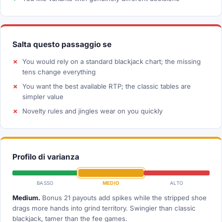
Salta questo passaggio se
You would rely on a standard blackjack chart; the missing
tens change everything
You want the best available RTP; the classic tables are
simpler value
Novelty rules and jingles wear on you quickly
Profilo di varianza
BASSO
MEDIO
ALTO
Medium.
Bonus 21 payouts add spikes while the stripped shoe
drags more hands into grind territory. Swingier than classic
blackjack, tamer than the fee games.