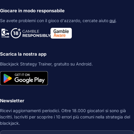
Giocare in modo responsabile
Se avete problemi con il gioco d'azzardo, cercate aiuto
qui
.
Scarica la nostra app
Blackjack Strategy Trainer, gratuito su Android.
Newsletter
Ricevi aggiornamenti periodici. Oltre 18.000 giocatori si sono già
iscritti. Iscriviti per scoprire i 10 errori più comuni nella strategia del
blackjack.