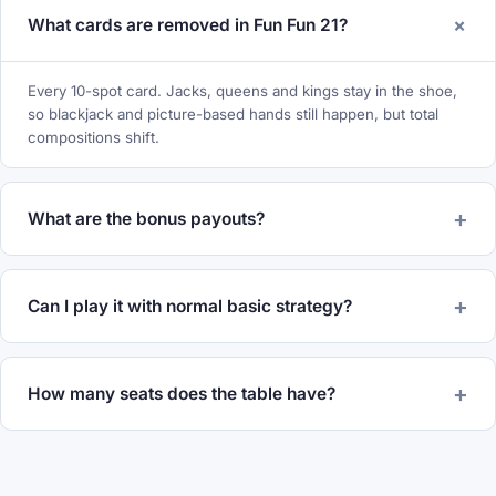
What cards are removed in Fun Fun 21?
Every 10-spot card. Jacks, queens and kings stay in the shoe,
so blackjack and picture-based hands still happen, but total
compositions shift.
What are the bonus payouts?
Can I play it with normal basic strategy?
How many seats does the table have?