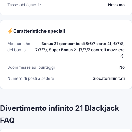
Tasse obbligatorie
Nessuno
Caratteristiche speciali
Meccaniche
Bonus 21 (per combo di 5/6/7 carte 21, 6/7/8,
dei bonus
7/7/7), Super Bonus 21 (7/7/7 contro il mazziere
7).
Scommesse sui punteggi
No
Numero di posti a sedere
Giocatori illimitati
Divertimento infinito 21 Blackjack
FAQ