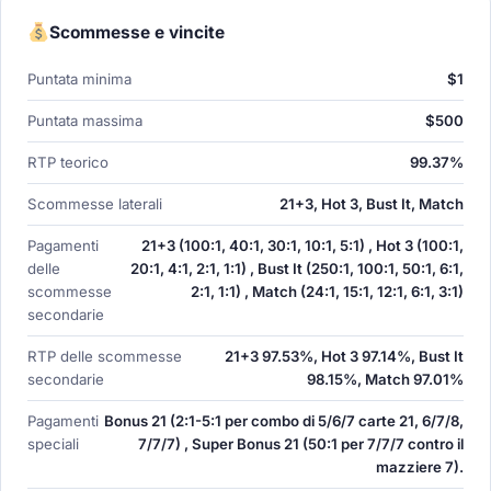
Scommesse e vincite
Puntata minima
$1
Puntata massima
$500
RTP teorico
99.37%
Scommesse laterali
21+3, Hot 3, Bust It, Match
Pagamenti
21+3 (100:1, 40:1, 30:1, 10:1, 5:1) , Hot 3 (100:1,
delle
20:1, 4:1, 2:1, 1:1) , Bust It (250:1, 100:1, 50:1, 6:1,
scommesse
2:1, 1:1) , Match (24:1, 15:1, 12:1, 6:1, 3:1)
secondarie
RTP delle scommesse
21+3 97.53%, Hot 3 97.14%, Bust It
secondarie
98.15%, Match 97.01%
Pagamenti
Bonus 21 (2:1-5:1 per combo di 5/6/7 carte 21, 6/7/8,
speciali
7/7/7) , Super Bonus 21 (50:1 per 7/7/7 contro il
mazziere 7).