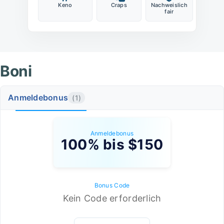
Keno
Craps
Nachweislich
fair
Boni
Anmeldebonus
(1)
Anmeldebonus
100% bis $150
Bonus Code
Kein Code erforderlich