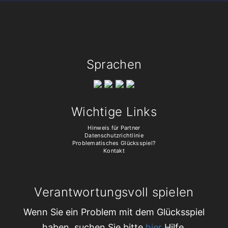
Sprachen
Wichtige Links
Hinweis für Partner
Datenschutzrichtlinie
Problematisches Glücksspiel?
Kontakt
Verantwortungsvoll spielen
Wenn Sie ein Problem mit dem Glücksspiel
haben, suchen Sie bitte
hier
Hilfe.