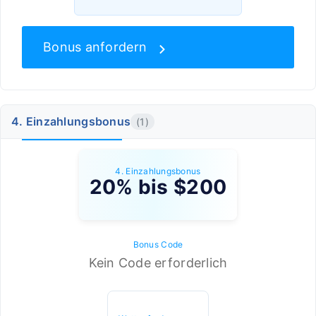
Bonus anfordern
4. Einzahlungsbonus
(1)
4. Einzahlungsbonus
20% bis $200
Bonus Code
Kein Code erforderlich