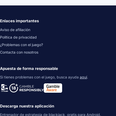
Enlaces importantes
Aviso de afiliación
Política de privacidad
¿Problemas con el juego?
Contacta con nosotros
Apuesta de forma responsable
Si tienes problemas con el juego, busca ayuda
aquí
.
Descarga nuestra aplicación
Entrenador de estrategia de blackjack, gratis para Android.