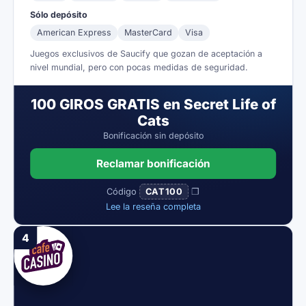
Sólo depósito
American Express
MasterCard
Visa
Juegos exclusivos de Saucify que gozan de aceptación a
nivel mundial, pero con pocas medidas de seguridad.
100 GIROS GRATIS en Secret Life of
Cats
Bonificación sin depósito
Reclamar bonificación
Código
CAT100
❐
Lee la reseña completa
4