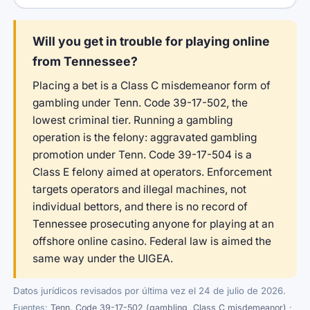
Will you get in trouble for playing online
from Tennessee?
Placing a bet is a Class C misdemeanor form of
gambling under Tenn. Code 39-17-502, the
lowest criminal tier. Running a gambling
operation is the felony: aggravated gambling
promotion under Tenn. Code 39-17-504 is a
Class E felony aimed at operators. Enforcement
targets operators and illegal machines, not
individual bettors, and there is no record of
Tennessee prosecuting anyone for playing at an
offshore online casino. Federal law is aimed the
same way under the UIGEA.
Datos jurídicos revisados por última vez el 24 de julio de 2026.
Fuentes:
Tenn. Code 39-17-502 (gambling, Class C misdemeanor)
·