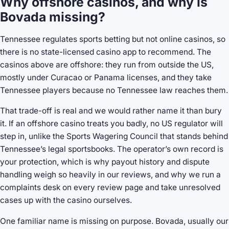
Why offshore casinos, and why is
Bovada missing?
Tennessee regulates sports betting but not online casinos, so
there is no state-licensed casino app to recommend. The
casinos above are offshore: they run from outside the US,
mostly under Curacao or Panama licenses, and they take
Tennessee players because no Tennessee law reaches them.
That trade-off is real and we would rather name it than bury
it. If an offshore casino treats you badly, no US regulator will
step in, unlike the Sports Wagering Council that stands behind
Tennessee’s legal sportsbooks. The operator’s own record is
your protection, which is why payout history and dispute
handling weigh so heavily in our reviews, and why we run a
complaints desk on every review page and take unresolved
cases up with the casino ourselves.
One familiar name is missing on purpose. Bovada, usually our