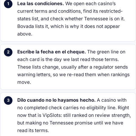
Lea las condiciones.
We open each casino’s
current terms and conditions, find its restricted-
states list, and check whether Tennessee is on it.
Bovada lists it, which is why it does not appear
above.
Escribe la fecha en el cheque.
The green line on
each card is the day we last read those terms.
These lists change, usually after a regulator sends
warning letters, so we re-read them when rankings
move.
Dilo cuando no lo hayamos hecho.
A casino with
no completed check carries no eligibility line. Right
now that is VipSlots: still ranked on review strength,
but making no Tennessee promise until we have
read its terms.