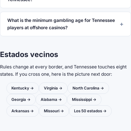
What is the minimum gambling age for Tennessee
players at offshore casinos?
Estados vecinos
Rules change at every border, and Tennessee touches eight
states. If you cross one, here is the picture next door:
Kentucky →
Virginia →
North Carolina →
Georgia →
Alabama →
Mississippi →
Arkansas →
Missouri →
Los 50 estados →