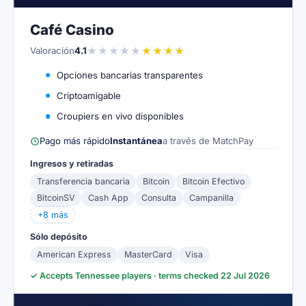
Café Casino
Valoración
4.1
★★★★★
★★★★★
Opciones bancarias transparentes
Criptoamigable
Croupiers en vivo disponibles
Pago más rápido
Instantánea
a través de MatchPay
Ingresos y retiradas
Transferencia bancaria
Bitcoin
Bitcoin Efectivo
BitcoinSV
Cash App
Consulta
Campanilla
+8 más
Sólo depósito
American Express
MasterCard
Visa
✓ Accepts Tennessee players · terms checked 22 Jul 2026