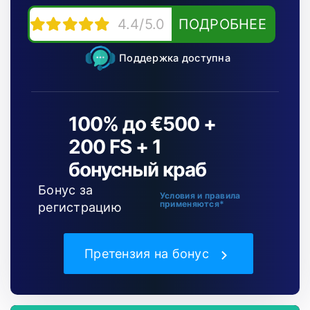
4.4/5.0
ПОДРОБНЕЕ
Поддержка доступна
100% до €500 +
200 FS + 1
бонусный краб
Бонус за
Условия и правила
применяются*
регистрацию
Претензия на бонус