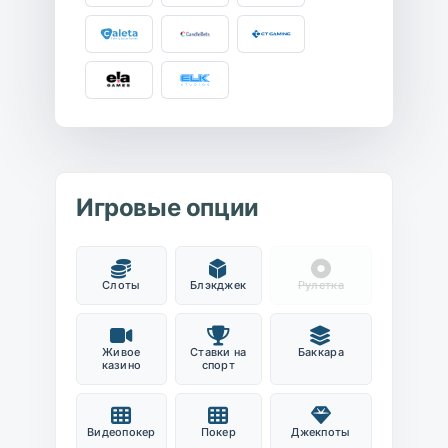
Игровые опции
Слоты
Блэкджек
Рулетка
Живое
Ставки на
Баккара
казино
спорт
Видеопокер
Покер
Джекпоты