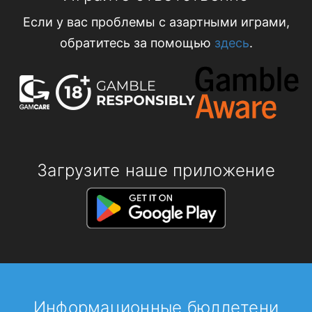
Если у вас проблемы с азартными играми,
обратитесь за помощью
здесь
.
Загрузите наше приложение
Информационные бюллетени