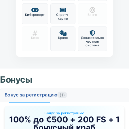
Киберспорт
Скретч-
Бинго
карты
Кено
Крэпс
Доказательно
честная
система
Бонусы
Бонус за регистрацию
(1)
Бонус за регистрацию
100% до €500 + 200 FS + 1
бонусный краб