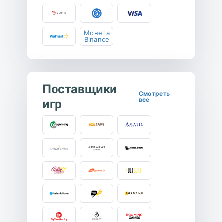
Монета
Binance
Поставщики
Смотреть
все
игр