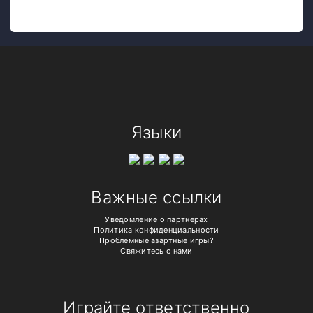
Языки
Важные ссылки
Уведомление о партнерах
Политика конфиденциальности
Проблемные азартные игры?
Свяжитесь с нами
Играйте ответственно