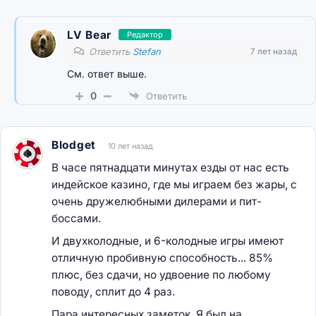
LV Bear
Редактор
Ответить
Stefan
7 лет назад
См. ответ выше.
0
Ответить
Blodget
10 лет назад
В часе пятнадцати минутах езды от нас есть
индейское казино, где мы играем без жары, с
очень дружелюбными дилерами и пит-
боссами.
И двухколодные, и 6-колодные игры имеют
отличную пробивную способность... 85%
плюс, без сдачи, но удвоение по любому
поводу, сплит до 4 раз.
Пара интересных заметок. Я был на