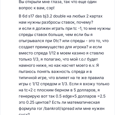
Вы открыли мне глаза, так что еще один
вопрос к вам, сэр!
В 6d s17 das bj3.2 double на любых 2 картах
нам нужны разбросы ставок, почему?
и если я должен играть при tc -1, то мне нужны
спреды ставок больше, чем если бы я
отыгрывался при 0tc? или спреды - это то, что
создает преимущество для игрока? и если
вместо спреда 1/12 в моем казино я ставлю
только 1/3, я полагаю, что мой r.o.r будет
намного ниже, но как насчет моего e.v. Я
пытаюсь понять важность спреда и в
типичной игре, что влияет на те же правила
игры с 1/12 спредом и 1/3. Если я вхожу только
на tc+2 с плоским берном в 5 долларов, я
генерирую вот так 0.5 edge×5 долларов =2.5
это 0.25 центов? Есть ли математическая
формула ror /bankroll/spread или мне нужен
cvcx?