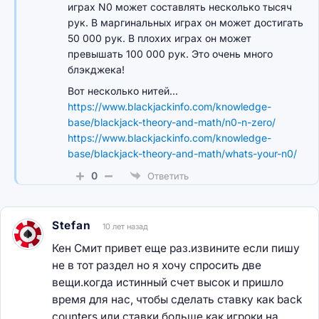
играх N0 может составлять несколько тысяч
рук. В маргинальных играх он может достигать
50 000 рук. В плохих играх он может
превышать 100 000 рук. Это очень много
блэкджека!
Вот несколько нитей...
https://www.blackjackinfo.com/knowledge-
base/blackjack-theory-and-math/n0-n-zero/
https://www.blackjackinfo.com/knowledge-
base/blackjack-theory-and-math/whats-your-n0/
0
Ответить
Stefan
10 лет назад
Кен Смит привет еще раз.извините если пишу
не в тот раздел но я хочу спросить две
вещи.когда истинный счет высок и пришло
время для нас, чтобы сделать ставку как back
counters или ставки больше как игроки на