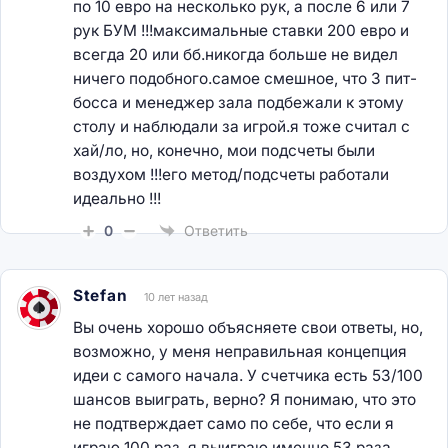
по 10 евро на несколько рук, а после 6 или 7
рук БУМ !!!максимальные ставки 200 евро и
всегда 20 или бб.никогда больше не видел
ничего подобного.самое смешное, что 3 пит-
босса и менеджер зала подбежали к этому
столу и наблюдали за игрой.я тоже считал с
хай/ло, но, конечно, мои подсчеты были
воздухом !!!его метод/подсчеты работали
идеально !!!
0
Ответить
Stefan
10 лет назад
Вы очень хорошо объясняете свои ответы, но,
возможно, у меня неправильная концепция
идеи с самого начала. У счетчика есть 53/100
шансов выиграть, верно? Я понимаю, что это
не подтверждает само по себе, что если я
играю 100 раз, я выиграю именно 53 раза,