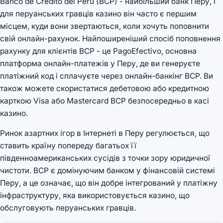
Banco de Crédito del Perú (BCP) - найбільший банк Перу, і
для перуанських гравців казино він часто є першим
місцем, куди вони звертаються, коли хочуть поповнити
свій онлайн-рахунок. Найпоширеніший спосіб поповнення
рахунку для клієнтів BCP - це PagoEfectivo, основна
платформа онлайн-платежів у Перу, де ви генеруєте
платіжний код і сплачуєте через онлайн-банкінг BCP. Ви
також можете скористатися дебетовою або кредитною
карткою Visa або Mastercard BCP безпосередньо в касі
казино.
Ринок азартних ігор в Інтернеті в Перу регулюється, що
ставить країну попереду багатьох її
південноамериканських сусідів з точки зору юридичної
чистоти. BCP є домінуючим банком у фінансовій системі
Перу, а це означає, що він добре інтегрований у платіжну
інфраструктуру, яка використовується казино, що
обслуговують перуанських гравців.