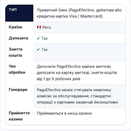
ТИП
Приватний банк (PagoEfectivo, дебетова або
кредитна картка Visa / Mastercard)
Країна
Peru
Депозити
✔ Так
Зняття
✔ Так
коштів
Час
Депозити PagoEfectivo майже миттєві;
обробки
депозити на картку миттєві; зняття коштів
від 1 до 5 робочих днів
Гонорари
PagoEfectivo може стягувати невелику
комісію за обслуговування; стандартні
операції з картками зазвичай безкоштовні
Прийняття
Приймаються в низці казино
казино