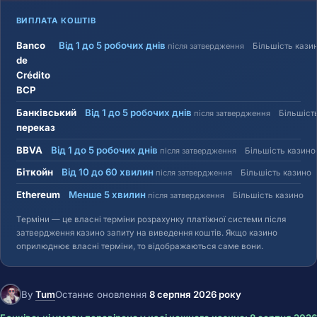
ВИПЛАТА КОШТІВ
Banco
Від 1 до 5 робочих днів
після затвердження
Більшість кази
de
Crédito
BCP
Банківський
Від 1 до 5 робочих днів
після затвердження
Більшіст
переказ
BBVA
Від 1 до 5 робочих днів
після затвердження
Більшість казино
Біткойн
Від 10 до 60 хвилин
після затвердження
Більшість казино
Ethereum
Менше 5 хвилин
після затвердження
Більшість казино
Терміни — це власні терміни розрахунку платіжної системи після
затвердження казино запиту на виведення коштів. Якщо казино
оприлюднює власні терміни, то відображаються саме вони.
By
Tum
Останнє оновлення
8 серпня 2026 року