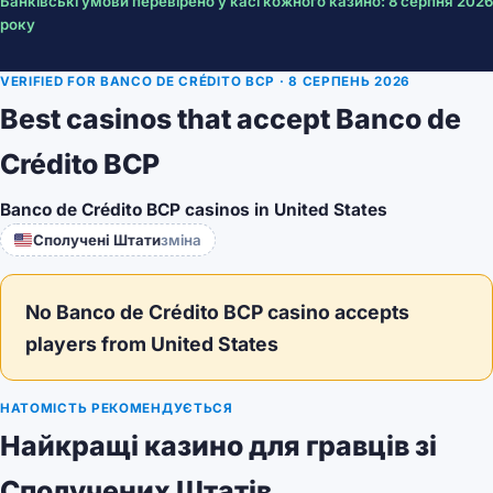
Банківські умови перевірено у касі кожного казино: 8 серпня 2026
року
VERIFIED FOR BANCO DE CRÉDITO BCP · 8 СЕРПЕНЬ 2026
Best casinos that accept Banco de
Crédito BCP
Banco de Crédito BCP casinos in United States
Сполучені Штати
зміна
No Banco de Crédito BCP casino accepts
players from United States
НАТОМІСТЬ РЕКОМЕНДУЄТЬСЯ
Найкращі казино для гравців зі
Сполучених Штатів