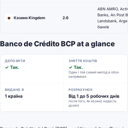
ABN AMRO, Activo
Banks, An Post B
2.6
Казино Kingdom
Landsbank, Argen
банків
Banco de Crédito BCP at a glance
ДЕПОЗИТИ
ЗНЯТТЯ КОШТІВ
Так.
Так.
Один і той самий метод в обох
напрямках
ВИДАНО В
РОЗРАХУНОК
1 країна
Від 1 до 5 робочих днів
після того, як казино надасть
дозвіл