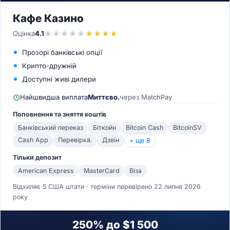
Кафе Казино
Оцінка
4.1
★★★★★
★★★★★
Прозорі банківські опції
Крипто-дружній
Доступні живі дилери
Найшвидша виплата
Миттєво.
через MatchPay
Поповнення та зняття коштів
Банківський переказ
Біткойн
Bitcoin Cash
BitcoinSV
Cash App
Перевірка.
Дзвін
+ ще 8
Тільки депозит
American Express
MasterCard
Віза
Відхиляє 5 США штати · терміни перевірено 22 липня 2026
року
250% до $1 500