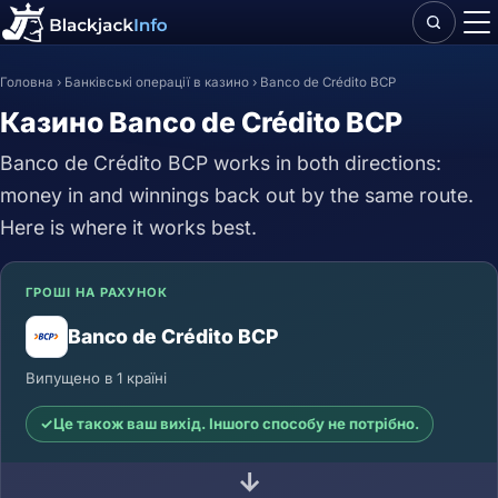
Головна
›
Банківські операції в казино
› Banco de Crédito BCP
Казино Banco de Crédito BCP
Banco de Crédito BCP works in both directions:
money in and winnings back out by the same route.
Here is where it works best.
ГРОШІ НА РАХУНОК
Banco de Crédito BCP
Випущено в 1 країні
✓
Це також ваш вихід. Іншого способу не потрібно.
→