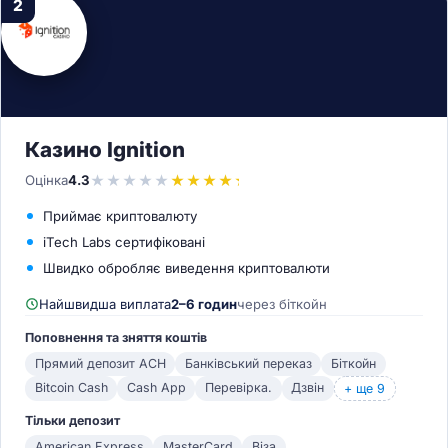
2
Казино Ignition
Оцінка
4.3
★★★★★
★★★★★
Приймає криптовалюту
iTech Labs сертифіковані
Швидко обробляє виведення криптовалюти
Найшвидша виплата
2–6 годин
через біткойн
Поповнення та зняття коштів
Прямий депозит ACH
Банківський переказ
Біткойн
Bitcoin Cash
Cash App
Перевірка.
Дзвін
+ ще 9
Тільки депозит
American Express
MasterCard
Віза