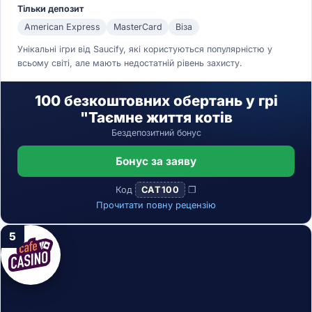
Тільки депозит
American Express
MasterCard
Віза
Унікальні ігри від Saucify, які користуються популярністю у
всьому світі, але мають недостатній рівень захисту.
100 безкоштовних обертань у грі
"Таємне життя котів
Бездепозитний бонус
Бонус за заяву
Код
CAT100
❐
Прочитати повну рецензію
5