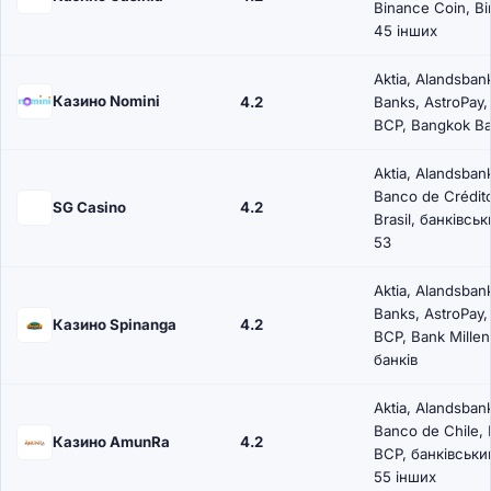
Binance Coin, B
45 інших
Aktia, Alandsbank
Казино Nomini
4.2
Banks, AstroPay,
BCP, Bangkok Ba
Aktia, Alandsban
Banco de Crédit
4.2
SG Casino
Brasil, банківсь
53
Aktia, Alandsbank
Banks, AstroPay,
4.2
Казино Spinanga
BCP, Bank Mille
банків
Aktia, Alandsban
Banco de Chile, 
4.2
Казино AmunRa
BCP, банківськи
55 інших