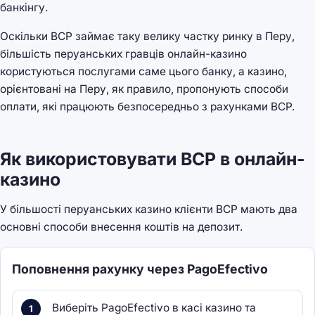
банкінгу.
Оскільки BCP займає таку велику частку ринку в Перу,
більшість перуанських гравців онлайн-казино
користуються послугами саме цього банку, а казино,
орієнтовані на Перу, як правило, пропонують способи
оплати, які працюють безпосередньо з рахунками BCP.
Як використовувати BCP в онлайн-
казино
У більшості перуанських казино клієнти BCP мають два
основні способи внесення коштів на депозит.
Поповнення рахунку через PagoEfectivo
Виберіть PagoEfectivo в касі казино та