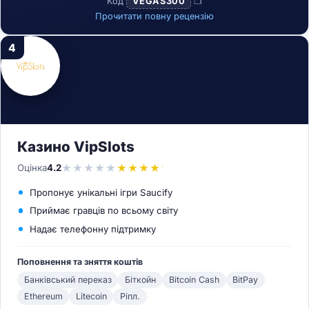
Код
VEGAS300
❐
Прочитати повну рецензію
4
Казино VipSlots
Оцінка
4.2
★★★★★
★★★★★
Пропонує унікальні ігри Saucify
Приймає гравців по всьому світу
Надає телефонну підтримку
Поповнення та зняття коштів
Банківський переказ
Біткойн
Bitcoin Cash
BitPay
Ethereum
Litecoin
Ріпл.