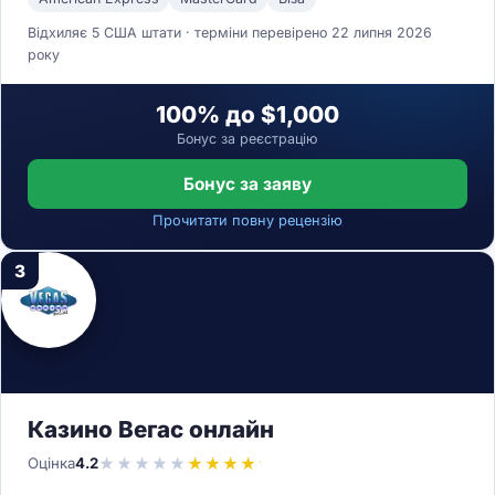
Відхиляє 5 США штати · терміни перевірено 22 липня 2026
року
100% до $1,000
Бонус за реєстрацію
Бонус за заяву
Прочитати повну рецензію
3
Казино Вегас онлайн
Оцінка
4.2
★★★★★
★★★★★