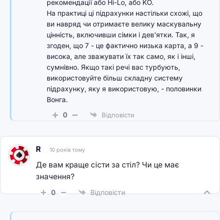
рекомендації або Hi-Lo, або KO.
На практиці ці підрахунки настільки схожі, що
ви навряд чи отримаєте велику маскувальну
цінність, включивши сімки і дев'ятки. Так, я
згоден, що 7 - це фактично низька карта, а 9 -
висока, але зважувати їх так само, як і інші,
сумнівно. Якщо такі речі вас турбують,
використовуйте більш складну систему
підрахунку, яку я використовую, - половинки
Вонга.
0
Відповісти
R
10 років тому
Де вам краще сісти за стіл? Чи це має
значення?
0
Відповісти