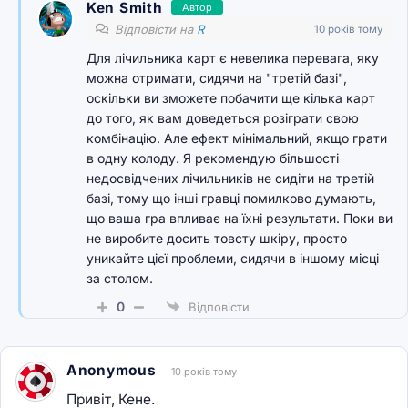
Ken Smith
Автор
Відповісти на
R
10 років тому
Для лічильника карт є невелика перевага, яку
можна отримати, сидячи на "третій базі",
оскільки ви зможете побачити ще кілька карт
до того, як вам доведеться розіграти свою
комбінацію. Але ефект мінімальний, якщо грати
в одну колоду. Я рекомендую більшості
недосвідчених лічильників не сидіти на третій
базі, тому що інші гравці помилково думають,
що ваша гра впливає на їхні результати. Поки ви
не виробите досить товсту шкіру, просто
уникайте цієї проблеми, сидячи в іншому місці
за столом.
0
Відповісти
Anonymous
10 років тому
Привіт, Кене.