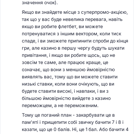
значення очок).
Якщо ви знайдете місце з суперпромо-акцією,
так що у вас буде невелика перевага, навіть
якщо ви робите флетбет, ви можете
потренуватися з іншим вектором, коли тиск
спаде, і ви зможете припинити спроби до кінця
гри, але казино в першу чергу будуть шукати
привітання, і якщо ви робите щось, що не
зовсім те саме, але працює краще, це
означає, що вони з меншою ймовірністю
виявлять вас, тому що ви можете ставити
низькі ставки, коли вони очікують, що ви
будете ставити високі, і навпаки, і ви з
більшою ймовірністю вийдете з казино
переможцем, а не переможеним.
Тому це поганий план - закарбувати це в
пам'яті і прищепити собі звичку бачити 7 і 8 і
казати, що це 0 балів. Ні, це 1 бал. Або бачити 4