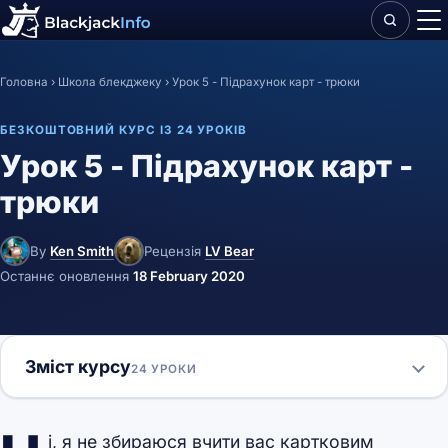
Головна
›
Школа блекджеку
›
Урок 5 - Підрахунок карт - трюки
БЕЗКОШТОВНИЙ КУРС ІЗ 24 УРОКІВ
Урок 5 - Підрахунок карт -
трюки
By
Ken Smith
Рецензія
LV Bear
Останнє оновлення
18 February 2020
Зміст курсу
24 УРОКИ
і, я не збираюся вчити вас картковим