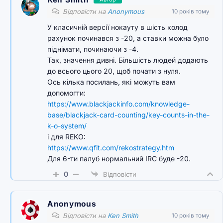
Відповісти на
Anonymous
10 років тому
У класичній версії нокауту в шість колод
рахунок починався з -20, а ставки можна було
піднімати, починаючи з -4.
Так, значення дивні. Більшість людей додають
до всього цього 20, щоб почати з нуля.
Ось кілька посилань, які можуть вам
допомогти:
https://www.blackjackinfo.com/knowledge-
base/blackjack-card-counting/key-counts-in-the-
k-o-system/
і для REKO:
https://www.qfit.com/rekostrategy.htm
Для 6-ти палуб нормальний IRC буде -20.
0
Відповісти
Anonymous
Відповісти на
Ken Smith
10 років тому