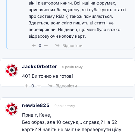
він і є автором книги. Всі інші на форумах,
присвячених блекджеку, які публікують статті
про систему RED 7, також помиляються.
Здається, вони сліпо пишуть ці статті, не
перевіряючи. Не дивно, що мені було важко
відраховуючи колоду карт.
0
Відповісти
Jacks0rbetter
9 років тому
40? Ви точно не готові
0
Відповісти
newbie825
9 років тому
Привіт, Кене,
Без образ, але 10 секунд... справді? На 52
карти? Я навіть не зміг би перевернути цілу