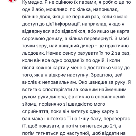
Кумедно. Я не оцінюю їх парами, я роблю це по
одній або, можливо, по кілька, наприклад,
більше двох, якщо це перший раз, коли я маю
доступ до цієї інформації, наприклад, якщо я
відвернувся або відволікся, або якщо це карта
сорочкою донизу, а кілька перевернуті. З моєї
точки зору, найшвидший дилер - це практично
льодовик. Немає сенсу рахувати їх по 2 за раз,
коли він все одно роздає їх по одній, і коли
після кожної карти у мене є достатньо часу до
того, як він відкриє наступну. Зрештою, цей
вислів є неправильним. Око швидше за руку. Я
встигаю спостерігати за кожним найменшим
рухом руки дилера, фактично в сповільненій
зйомці порівняно зі швидкістю мого
сприйняття, поки він витягує одну карту з
башмака і штовхає її на 1-шу базу, перевертає
її, щоб показати, а потім тягнеться до 2-ї, а
потім тягнеться до наступної, щоб віддати на