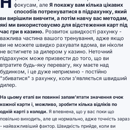
Н
фокусам, але
Я покажу вам кілька цікавих
способів потренуватися в підрахунку, який
ви вирішили вивчити, а потім навчу вас методам,
які ми використовуємо для відстеження карт під
час гри в казино.
Розвиток швидкості рахунку -
важлива частина вашого тренування, адже якщо
ви не можете швидко рахувати вдома, ви ніколи
не встигнете за дилером у казино. Неточний
підрахунок може призвести до того, що ви
втратите будь-яку перевагу, яку маєте над
будинком, і це дуже неприємно - постійно
"збиватися" з рахунку, коли з'являється швидший
дилер.
На цьому етапі ви повинні запам'ятати значення очок
кожної карти і, можливо, зробити кілька відліків по
одній карті з колоди.
Я впевнена, що у вас поки що
повільно виходить, але це нормально, адже точність зараз
- найважливіший фактор. Швидкість прийде, коли ви