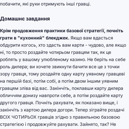
побачити, які руки отримують інші гравці.
Домашнє завдання
Крім продовження практики базової стратегії, почніть
грати в "кухонний" блекджек.
Якщо вам вдасться
обдурити когось, хто здасть вам карти - чудово, але якщо
ні, то просто роздайте чотирьом гравцям так, як це
роблять у вашому улюбленому казино. Не беріть на себе
роль дилера; ви хочете звикнути бачити все це з точки
зору гравця, тому роздайте одну карту уявному гравцеві
на першій базі, потім собі, а потім двом іншим уявним
гравцям зліва від вас. Закінчіть, поклавши карту дилера
обличчям донизу навпроти себе, а потім роздайте карту
другого гравця. Почніть рахувати, як показано вище, і
закінчіть з картою дилера догори. Тепер зіграйте роздачі
ВСІХ ЧОТИРЬОХ гравців згідно з правильною базовою
стратегією і продовжуйте рахувати. Зайнято, так? Не