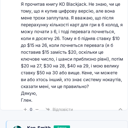
Я прочитав книгу KO Blackjack. Не знаю, чи це
тому, що я купив цифрову версію, але вона
мене трохи заплутала. Я вважаю, що після
перерахунку кількості карт для гри в 6 колод, я
можу почати з 6, і тоді перевага почнеться,
коли я досягну 26. Тому я б підняв ставку $10
до $15 на 26, коли почнеться перевага (я б
поставив $15 замість $20, оскільки це
ключове число, і шанси приблизно рівні), потім
$20 на 27, $30 на 28, $40 на 29, і мою велику
ставку $50 на 30 або вище. Кене, чи можете
ви або хтось інший, хто знає систему нокаутів,
сказати мені, чи це правильно?
Дякую,
Глен.
0
Відповісти
Ken Smith
Автор