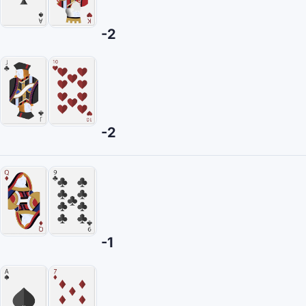
-2
-2
-1