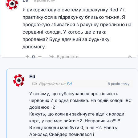
8 років тому
Я використовую систему підрахунку Red 7 і
практикуюся в підрахунку близько тижня. Я
продовжую збиватися з рахунку приблизно на
середині колоди. У когось ще є така
проблема? Буду вдячний за будь-яку
допомогу.
0
Відповісти
Ed
Відповісти на
Ed
8 років тому
У всьому, що публікувалося про кількість
червоних 7, є одна помилка. На одній колоді IRC
дорівнює -2 і
Кажуть, що коли ви закінчуєте відлік колоди
карт, у вас має вийти +2. Неправильно!!!!!!
В кінці колоди має бути 0, а не +2. Навіть
Арнольд Снайдер помилявся і