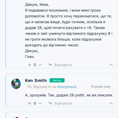
Дякую, Кене,
Я подивився посилання, і вони мені трохи
допомогли. Я просто хочу переконатися, що те,
що я написав вище, буде точним, оскільки я
додав 26, щоб почати рахувати з +6. Таким
чином я зміг уникнути від'ємного підрахунку # і
не грати якомога більше, коли підрахунок
доходить до від'ємних чисел.
Дякую,
Глен.
0
Відповісти
Ken Smith
Автор
Відповісти на
Anonymous
10 років тому
А, зрозумів. Так, додаю 26 робіт, як ви описали.
0
Відповісти