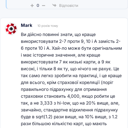
0
Відповісти
Mark
10 років тому
Ви дійсно повинні знати, що краще
використовувати 2-7 проти 9, 10 і A замість 2-
6 проти 10 і A. Хай-ло може бути оригінальним
і має історичне значення, але краще
використовувати 7 як низькі карти, а 9 як
високі, і тільки 8 як ту, що нічого не рахує. Це
так само легко зробити на практиці, і це краще
для всього, крім страхової кореляції (поріг
правильного підрахунку для отримання
страховки становить 4,000, якщо робити це
так, а не 3,333 з hi-low, що на 20% вище, але,
звичайно, стандартне відхилення підрахунку
буде в sqrt(1.2) рази вище, на 10% вище, з 1.2
рази більшою кількістю карт, що мають