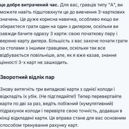
це добре витрачений час.
Для вас, гравців типу "А", ви
можете навіть підштовхнути це до вивчення 3-карткових
значень. Це дуже корисна навичка, особливо якщо ви
збираєтеся грати один на один з дилером, оскільки ви
завжди бачите одразу 3 карти: свою початкову пару і
верхню карту дилера. Більшість з вас захоче почати грати
за столами з іншими гравцями, оскільки так все
відбувається повільніше, але, як я вже казав, знання
цінності 3-х карт не зашкодить.
Зворотний відлік пар
Знову витягніть три випадкові карти з однієї колоди і
відкладіть їх убік. (Не підглядайте!) Тепер перевертайте
карти по дві за раз, ведіть побіжний (кумулятивний)
підрахунок колоди і перевірте свою точність, додавши в
кінці відкладені карти. Ця вправа стане для вас основним
способом тренування рахунку карт.