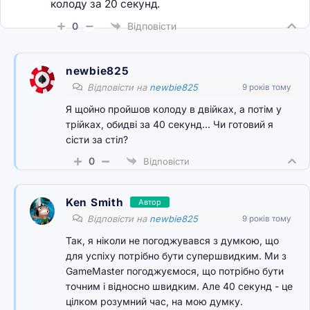
колоду за 20 секунд.
0
Відповісти
newbie825
Відповісти на
newbie825
9 років тому
Я щойно пройшов колоду в двійках, а потім у
трійках, обидві за 40 секунд... Чи готовий я
сісти за стіл?
0
Відповісти
Ken Smith
Автор
Відповісти на
newbie825
9 років тому
Так, я ніколи не погоджувався з думкою, що
для успіху потрібно бути супершвидким. Ми з
GameMaster погоджуємося, що потрібно бути
точним і відносно швидким. Але 40 секунд - це
цілком розумний час, на мою думку.