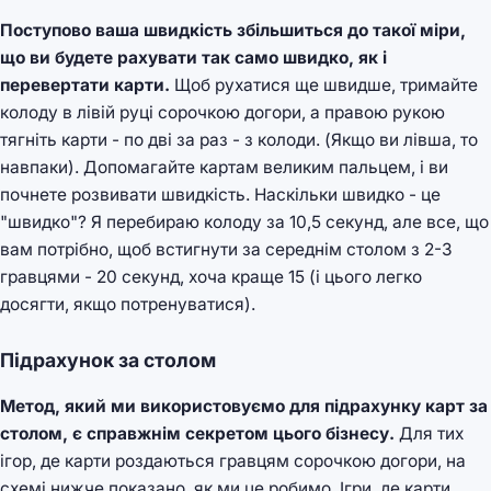
Поступово ваша швидкість збільшиться до такої міри,
що ви будете рахувати так само швидко, як і
перевертати карти.
Щоб рухатися ще швидше, тримайте
колоду в лівій руці сорочкою догори, а правою рукою
тягніть карти - по дві за раз - з колоди. (Якщо ви лівша, то
навпаки). Допомагайте картам великим пальцем, і ви
почнете розвивати швидкість. Наскільки швидко - це
"швидко"? Я перебираю колоду за 10,5 секунд, але все, що
вам потрібно, щоб встигнути за середнім столом з 2-3
гравцями - 20 секунд, хоча краще 15 (і цього легко
досягти, якщо потренуватися).
Підрахунок за столом
Метод, який ми використовуємо для підрахунку карт за
столом, є справжнім секретом цього бізнесу.
Для тих
ігор, де карти роздаються гравцям сорочкою догори, на
схемі нижче показано, як ми це робимо. Ігри, де карти