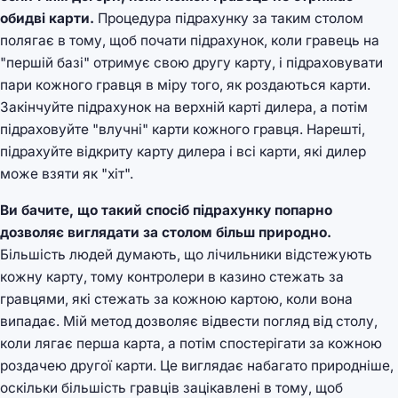
обидві карти.
Процедура підрахунку за таким столом
полягає в тому, щоб почати підрахунок, коли гравець на
"першій базі" отримує свою другу карту, і підраховувати
пари кожного гравця в міру того, як роздаються карти.
Закінчуйте підрахунок на верхній карті дилера, а потім
підраховуйте "влучні" карти кожного гравця. Нарешті,
підрахуйте відкриту карту дилера і всі карти, які дилер
може взяти як "хіт".
Ви бачите, що такий спосіб підрахунку попарно
дозволяє виглядати за столом більш природно.
Більшість людей думають, що лічильники відстежують
кожну карту, тому контролери в казино стежать за
гравцями, які стежать за кожною картою, коли вона
випадає. Мій метод дозволяє відвести погляд від столу,
коли лягає перша карта, а потім спостерігати за кожною
роздачею другої карти. Це виглядає набагато природніше,
оскільки більшість гравців зацікавлені в тому, щоб