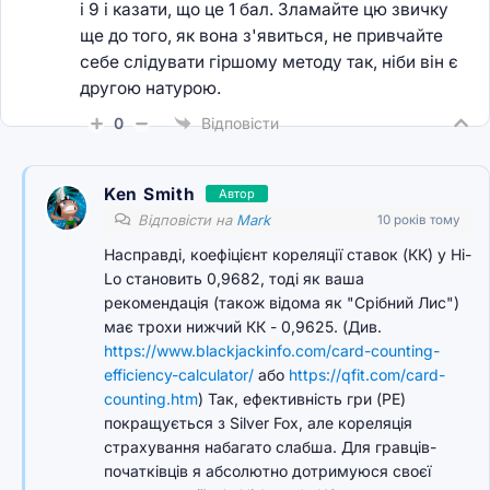
і 9 і казати, що це 1 бал. Зламайте цю звичку
ще до того, як вона з'явиться, не привчайте
себе слідувати гіршому методу так, ніби він є
другою натурою.
0
Відповісти
Ken Smith
Автор
Відповісти на
Mark
10 років тому
Насправді, коефіцієнт кореляції ставок (КК) у Hi-
Lo становить 0,9682, тоді як ваша
рекомендація (також відома як "Срібний Лис")
має трохи нижчий КК - 0,9625. (Див.
https://www.blackjackinfo.com/card-counting-
efficiency-calculator/
або
https://qfit.com/card-
counting.htm
) Так, ефективність гри (PE)
покращується з Silver Fox, але кореляція
страхування набагато слабша. Для гравців-
початківців я абсолютно дотримуюся своєї