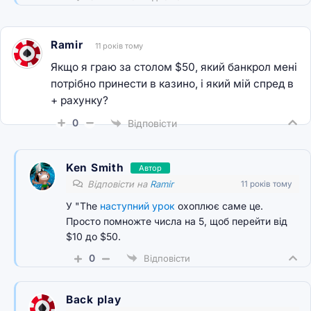
Ramir
11 років тому
Якщо я граю за столом $50, який банкрол мені
потрібно принести в казино, і який мій спред в
+ рахунку?
0
Відповісти
Ken Smith
Автор
Відповісти на
Ramir
11 років тому
У "The
наступний урок
охоплює саме це.
Просто помножте числа на 5, щоб перейти від
$10 до $50.
0
Відповісти
Back play