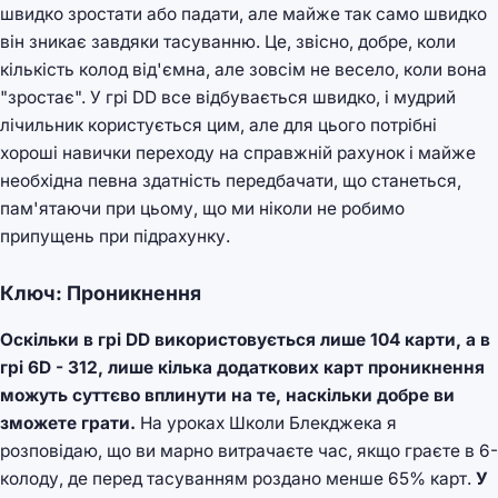
швидко зростати або падати, але майже так само швидко
він зникає завдяки тасуванню. Це, звісно, добре, коли
кількість колод від'ємна, але зовсім не весело, коли вона
"зростає". У грі DD все відбувається швидко, і мудрий
лічильник користується цим, але для цього потрібні
хороші навички переходу на справжній рахунок і майже
необхідна певна здатність передбачати, що станеться,
пам'ятаючи при цьому, що ми ніколи не робимо
припущень при підрахунку.
Ключ: Проникнення
Оскільки в грі DD використовується лише 104 карти, а в
грі 6D - 312, лише кілька додаткових карт проникнення
можуть суттєво вплинути на те, наскільки добре ви
зможете грати.
На уроках Школи Блекджека я
розповідаю, що ви марно витрачаєте час, якщо граєте в 6-
колоду, де перед тасуванням роздано менше 65% карт.
У