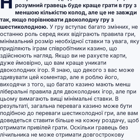
Н
розумний гравець буде краще грати в гру з
меншою кількістю колод, але це не завжди
так, якщо порівнювати двоколодну гру з
шестиколодною.
У гру вступає багато змінних, не
останню роль серед яких відіграють правила гри,
мінімальний розмір необхідної ставки та увага, яку
приділяють іграм співробітники казино, що
здійснюють нагляд. Якщо ви не рахуєте карти,
дуже ймовірно, що вам краще уникати
двоколодних ігор. Я знаю, що декого з вас може
здивувати цей коментар, але я роблю його,
виходячи з того, що багато казино мають менш
ліберальні правила для двоколодних ігор, але при
цьому вимагають вищі мінімальні ставки. В
результаті, загальна перевага казино може бути
подібною до переваги шестиколодної гри, але вам
доведеться ставити більше на кожну роздачу, щоб
отримати привілей грати. Оскільки гравець без
лічильника не може отримати довгострокову