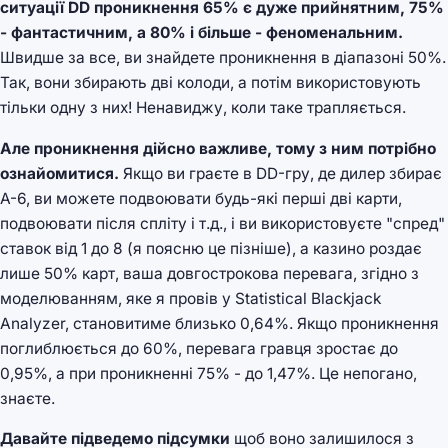
ситуації DD проникнення 65% є дуже прийнятним, 75%
- фантастичним, а 80% і більше - феноменальним.
Швидше за все, ви знайдете проникнення в діапазоні 50%.
Так, вони збирають дві колоди, а потім використовують
тільки одну з них! Ненавиджу, коли таке трапляється.
Але проникнення дійсно важливе, тому з ним потрібно
ознайомитися.
Якщо ви граєте в DD-гру, де дилер збирає
A-6, ви можете подвоювати будь-які перші дві карти,
подвоювати після спліту і т.д., і ви використовуєте "спред"
ставок від 1 до 8 (я поясню це пізніше), а казино роздає
лише 50% карт, ваша довгострокова перевага, згідно з
моделюванням, яке я провів у Statistical Blackjack
Analyzer, становитиме близько 0,64%. Якщо проникнення
поглиблюється до 60%, перевага гравця зростає до
0,95%, а при проникненні 75% - до 1,47%. Це непогано,
знаєте.
Давайте підведемо підсумки
щоб воно залишилося з