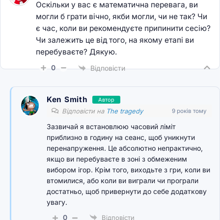
Оскільки у вас є математична перевага, ви
могли б грати вічно, якби могли, чи не так? Чи
є час, коли ви рекомендуєте припинити сесію?
Чи залежить це від того, на якому етапі ви
перебуваєте? Дякую.
0
Відповісти
Ken Smith
Автор
Відповісти на
The tragedy
9 років тому
Зазвичай я встановлюю часовий ліміт
приблизно в годину на сеанс, щоб уникнути
перенапруження. Це абсолютно непрактично,
якщо ви перебуваєте в зоні з обмеженим
вибором ігор. Крім того, виходьте з гри, коли ви
втомилися, або коли ви виграли чи програли
достатньо, щоб привернути до себе додаткову
увагу.
0
Відповісти