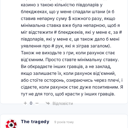
казино з такою кількістю півдоларів у
блекджеках, що у мене спадали штани (я б
ставив непарну суму $ кожного разу, якщо
мінімальна ставка вже була непарною, щоб я
міг відстежити # блекджеків, які у мене є, за #
півдоларів, які у мене є, це також дало б мені
уявлення про # рук, які я зіграв загалом).
Також не виходьте з гри, коли рахунок стає
від'ємним. Просто ставте мінімальну ставку.
Ви обкрадаєте інших гравців, а не заклад,
якщо залишаєте їх, коли рахунок від'ємний,
або стоїте осторонь, озираючись через плечі, і
сідаєте, коли рахунок стає дуже позитивним. Я
тут не для того, щоб красти у інших гравців.
0
Відповісти
The tragedy
9 років тому