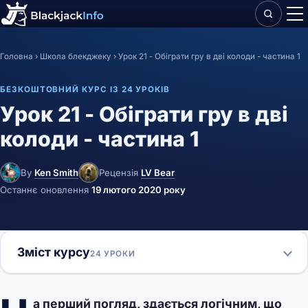
Головна
›
Школа блекджеку
›
Урок 21 - Обіграти гру в дві колоди - частина 1
БЕЗКОШТОВНИЙ КУРС ІЗ 24 УРОКІВ
Урок 21 - Обіграти гру в дві
колоди - частина 1
By
Ken Smith
Рецензія
LV Bear
Останнє оновлення
19 лютого 2020 року
Зміст курсу
24 УРОКИ
а перший погляд, здається логічним, що