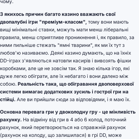
чому.
З якихось причин багато казино вважають свої
двопалубні ігри "преміум-класом",
тому вони мають
вищі мінімальні ставки, можуть мати менш ліберальні
правила, менш сприятливе проникнення і, як правило, за
ними пильніше стежать "ямні тварини", як ми їх тут з
любов'ю називаємо. Деякі казино думають, що на їхніх
DD-іграх з'являються натовпи касирів і вивозять фішки
коробками, але це не зовсім так. Я знаю кілька ігор, які
дуже легко обіграти, але їх небагато і вони далеко між
собою.
Реальність така, що обігравання двоповерхової
системи вимагає додаткових зусиль і гострої гри на
стійці.
Але ви прийшли сюди за відповідями, і я маю їх.
Основна перевага гри у двоколодну гру - це мінливість
рахунку.
На відміну від гри в 4 або 6 колод, поточний
рахунок, який перетворюється на справжній рахунок
(рахунок на колоду, що залишилася) в грі DD, може