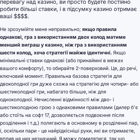
перевагу над казино, ви просто будете постійно
робити більші ставки, і в підсумку казино отримає
ваші $$$$.
Не зрозумійте мене неправильно;
якщо правила
однакові, гра з використанням двох колод матиме
менший виграш у казино, ніж гра з використанням
шести колод, хоча стратегії майже ідентичні.
Якщо
мінімальні ставки однакові (або принаймні в межах
вашого комфорту), то обирайте 2-поверховий. Це, до речі,
ключовий момент. Правильна базова стратегія для
двоколодної гри дуже схожа на стратегію для чотири- або
шестиколодної гри, набагато більше, ніж для
одноколодної. Нечисленні відмінності між дво- і
шестиколодною грою з однаковими правилами (дилер б'є
або стоїть на софт 17, дозволяється подвоєння після
розділення і т.д.) полягають в основному в розділенні пар,
і, оскільки пари - це найрідкісніші руки, які ви отримаєте,
вплив на них незначний. Я можу помилятися, так що