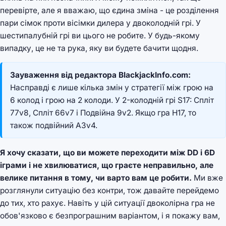
перевірте, але я вважаю, що єдина зміна - це розділення
пари сімок проти вісімки дилера у двоколодній грі. У
шестипалубній грі ви цього не робите. У будь-якому
випадку, це не та рука, яку ви будете бачити щодня.
Зауваження від редактора BlackjackInfo.com:
Насправді є лише кілька змін у стратегії між грою на
6 колод і грою на 2 колоди. У 2-колодній грі S17: Спліт
77v8, Спліт 66v7 і Подвійна 9v2. Якщо гра H17, то
також подвійний A3v4.
Я хочу сказати, що ви можете переходити між DD і 6D
іграми і не хвилюватися, що граєте неправильно, але
велике питання в тому, чи варто вам це робити.
Ми вже
розглянули ситуацію без контри, тож давайте перейдемо
до тих, хто рахує. Навіть у цій ситуації двоколірна гра не
обов'язково є безпрограшним варіантом, і я покажу вам,