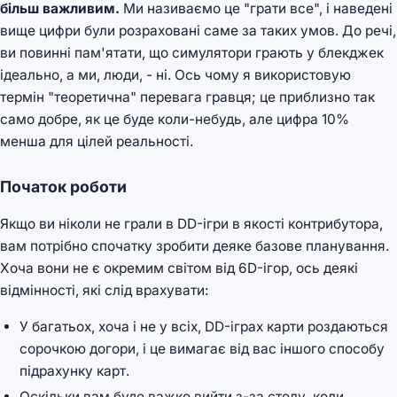
більш важливим.
Ми називаємо це "грати все", і наведені
вище цифри були розраховані саме за таких умов. До речі,
ви повинні пам'ятати, що симулятори грають у блекджек
ідеально, а ми, люди, - ні. Ось чому я використовую
термін "теоретична" перевага гравця; це приблизно так
само добре, як це буде коли-небудь, але цифра 10%
менша для цілей реальності.
Початок роботи
Якщо ви ніколи не грали в DD-ігри в якості контрибутора,
вам потрібно спочатку зробити деяке базове планування.
Хоча вони не є окремим світом від 6D-ігор, ось деякі
відмінності, які слід врахувати:
У багатьох, хоча і не у всіх, DD-іграх карти роздаються
сорочкою догори, і це вимагає від вас іншого способу
підрахунку карт.
Оскільки вам буде важко вийти з-за столу, коли