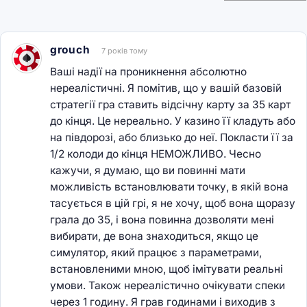
grouch
7 років тому
Ваші надії на проникнення абсолютно
нереалістичні. Я помітив, що у вашій базовій
стратегії гра ставить відсічну карту за 35 карт
до кінця. Це нереально. У казино її кладуть або
на півдорозі, або близько до неї. Покласти її за
1/2 колоди до кінця НЕМОЖЛИВО. Чесно
кажучи, я думаю, що ви повинні мати
можливість встановлювати точку, в якій вона
тасується в цій грі, я не хочу, щоб вона щоразу
грала до 35, і вона повинна дозволяти мені
вибирати, де вона знаходиться, якщо це
симулятор, який працює з параметрами,
встановленими мною, щоб імітувати реальні
умови. Також нереалістично очікувати спеки
через 1 годину. Я грав годинами і виходив з